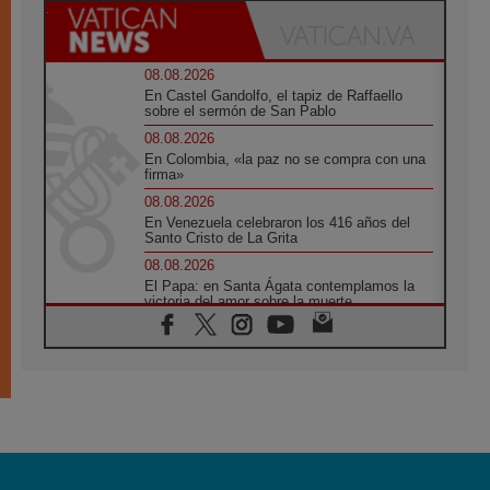
08.08.2026
En Castel Gandolfo, el tapiz de Raffaello
sobre el sermón de San Pablo
08.08.2026
En Colombia, «la paz no se compra con una
firma»
08.08.2026
En Venezuela celebraron los 416 años del
Santo Cristo de La Grita
08.08.2026
El Papa: en Santa Ágata contemplamos la
victoria del amor sobre la muerte
08.08.2026
León XIV visitará el Santuario de la Madre
del Buen Consejo de Genazzano
07.08.2026
Filipinas: el Vicariato Apostólico de Calapán
se convierte en diócesis
07.08.2026
Honduras: Los desplazados invisibles de una