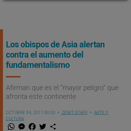
Los obispos de Asia alertan
contra el aumento del
fundamentalismo
Afirman que es el “mayor peligro” que
afronta este continente
OCTUBRE 04, 2011 00:00
ZENIT STAFF
ARTE Y
CULTURA
W
M
F
T
S
h
e
a
w
h