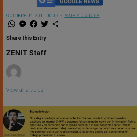
OCTUBRE 04, 2011 00:00
ARTE Y CULTURA
W
M
F
T
S
h
e
a
w
h
a
s
c
i
a
t
s
e
t
r
Share this Entry
s
e
b
t
e
A
n
o
e
p
g
o
r
ZENIT Staff
p
e
k
r
View all articles