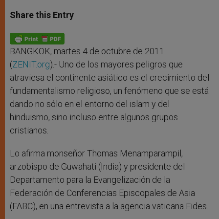
a
s
c
i
a
t
s
e
t
r
Share this Entry
s
e
b
t
e
A
n
o
e
p
g
o
r
p
e
k
r
BANGKOK, martes 4 de octubre de 2011
(
ZENIT.org
).- Uno de los mayores peligros que
atraviesa el continente asiático es el crecimiento del
fundamentalismo religioso, un fenómeno que se está
dando no sólo en el entorno del islam y del
hinduismo, sino incluso entre algunos grupos
cristianos.
Lo afirma monseñor Thomas Menamparampil,
arzobispo de Guwahati (India) y presidente del
Departamento para la Evangelización de la
Federación de Conferencias Episcopales de Asia
(FABC), en una entrevista a la agencia vaticana Fides.