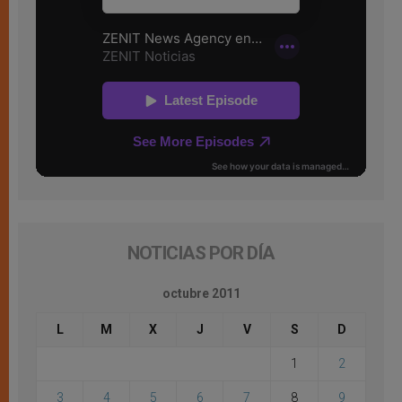
NOTICIAS POR DÍA
octubre 2011
L
M
X
J
V
S
D
1
2
3
4
5
6
7
8
9