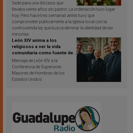
Sede para una diócesis que
llevaba veinte años sin pastor. La ordenación tuvo lugar
hoy. Pero hace tres semanas antes tuvo que
comprometer públicamente a la Iglesia local con la
controvertida ley que busca eliminar la identidad de las
minorías.
León XIV anima a los
religiosos a ver la vida
comunitaria como fuente de
inspiración y santificación
Mensaje de León XIV a la
Conferencia de Superiores
Mayores de Hombres de los
Estados Unidos