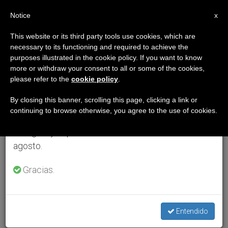
ES
Notice
×
x
Aviso importante
This website or its third party tools use cookies, which are
necessary to its functioning and required to achieve the
Del 27 de julio al 7 de agosto haremos la pausa
purposes illustrated in the cookie policy. If you want to know
anual, aprovechando que en el periodo de verano
more or withdraw your consent to all or some of the cookies,
please refer to the
cookie policy
.
se generan menos informaciones y también el
consumo de las mismas disminuye.
By closing this banner, scrolling this page, clicking a link or
continuing to browse otherwise, you agree to the use of cookies.
Retomamos el trabajo ordinario de las ediciones
en inglés y español de ZENIT el lunes 10 de
agosto.
Gracias.
Entendido