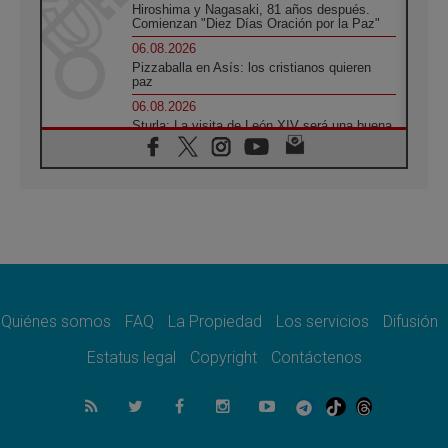
Hiroshima y Nagasaki, 81 años después.
Comienzan "Diez Días Oración por la Paz"
06.08.2026
Pizzaballa en Asís: los cristianos quieren
paz
06.08.2026
Sturla: La visita de León XIV será una buena
noticia para todo el Uruguay
06.08.2026
León XIV: La revolución del Evangelio
derriba los muros que separan
06.08.2026
La Iglesia en Ceuta: caridad y esperanza
frente al drama migratorio
06.08.2026
La visita del Papa a Perú será un tiempo de
gracia reconciliación y esperanza
Quiénes somos
FAQ
La Propiedad
Los servicios
Difusión
06.08.2026
Estatus legal
Copyright
Contáctenos
Cardenal Rossi: "La llegada del Papa León a
Argentina es un homenaje a Francisco"
06.08.2026
En Asís, León XIV invita a los jóvenes a
«construir la civilización del amor»