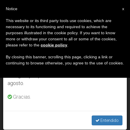
ES
Notice
×
x
Aviso importante
This website or its third party tools use cookies, which are
necessary to its functioning and required to achieve the
Del 27 de julio al 7 de agosto haremos la pausa
DÍA
purposes illustrated in the cookie policy. If you want to know
anual, aprovechando que en el periodo de verano
Octubre 9th, 2011
more or withdraw your consent to all or some of the cookies,
please refer to the
cookie policy
.
se generan menos informaciones y también el
consumo de las mismas disminuye.
By closing this banner, scrolling this page, clicking a link or
continuing to browse otherwise, you agree to the use of cookies.
ÚLTIMAS NOTICIAS
Retomamos el trabajo ordinario de las ediciones
en inglés y español de ZENIT el lunes 10 de
agosto.
Papa: Los monasterios en el mundo tienen una función
“indispensable”
Gracias.
OCT 09, 2011 00:00
ZENIT STAFF
Entendido