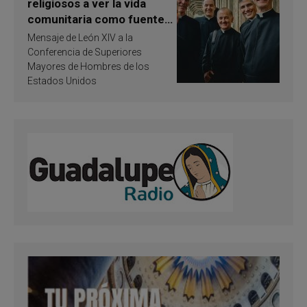
religiosos a ver la vida
comunitaria como fuente
de inspiración y
Mensaje de León XIV a la
santificación
Conferencia de Superiores
Mayores de Hombres de los
Estados Unidos