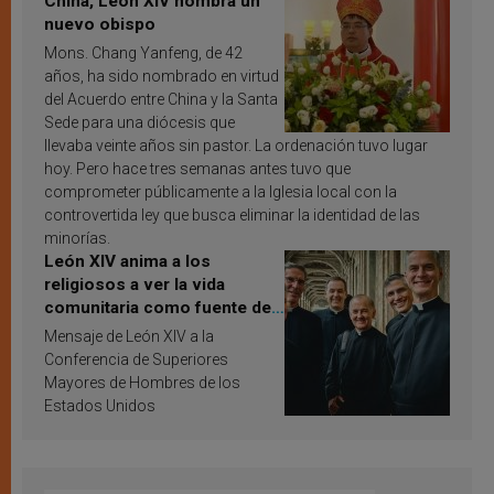
China, León XIV nombra un
nuevo obispo
Mons. Chang Yanfeng, de 42
años, ha sido nombrado en virtud
del Acuerdo entre China y la Santa
Sede para una diócesis que
llevaba veinte años sin pastor. La ordenación tuvo lugar
hoy. Pero hace tres semanas antes tuvo que
comprometer públicamente a la Iglesia local con la
controvertida ley que busca eliminar la identidad de las
minorías.
León XIV anima a los
religiosos a ver la vida
comunitaria como fuente de
inspiración y santificación
Mensaje de León XIV a la
Conferencia de Superiores
Mayores de Hombres de los
Estados Unidos