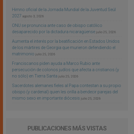
Himno oficial de la Jornada Mundial de la Juventud Seúl
2027
agosto 3, 2026
ONU se pronuncia ante caso de obispo católico
desaparecido por la dictadura nicaragüense
julio 25, 2026
Aumenta el interés por la beatificación en Estados Unidos
de los mártires de Georgia que murieron defendiendo el
matrimonio
julio 25, 2026
Franciscanos piden ayuda a Marco Rubio ante
persecución de colonos judíos que afecta a cristianos (y
no sólo) en Tierra Santa
julio 25, 2026
Sacerdotes alemanes fieles al Papa contestan a su propio
obispo (y cardenal) quien les orilla a bendecir parejas del
mismo sexo en importante diócesis
julio 25, 2026
PUBLICACIONES MÁS VISTAS