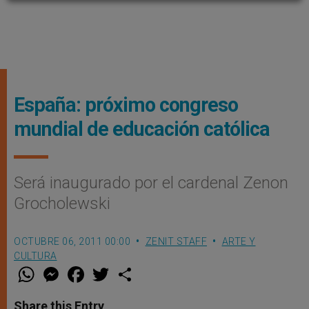
España: próximo congreso
mundial de educación católica
Será inaugurado por el cardenal Zenon
Grocholewski
OCTUBRE 06, 2011 00:00
ZENIT STAFF
ARTE Y
CULTURA
W
M
F
T
S
h
e
a
w
h
a
s
c
i
a
t
s
e
t
r
Share this Entry