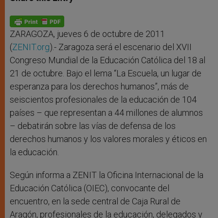
s
e
b
t
e
A
n
o
e
p
g
o
r
p
e
k
r
ZARAGOZA, jueves 6 de octubre de 2011
(
ZENIT.org
).- Zaragoza será el escenario del XVII
Congreso Mundial de la Educación Católica del 18 al
21 de octubre. Bajo el lema “La Escuela, un lugar de
esperanza para los derechos humanos”, más de
seiscientos profesionales de la educación de 104
países – que representan a 44 millones de alumnos
– debatirán sobre las vías de defensa de los
derechos humanos y los valores morales y éticos en
la educación.
Según informa a ZENIT la Oficina Internacional de la
Educación Católica (OIEC), convocante del
encuentro, en la sede central de Caja Rural de
Aragón, profesionales de la educación, delegados y