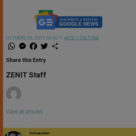
OCTUBRE 06, 2011 00:00
ARTE Y CULTURA
W
M
F
T
S
h
e
a
w
h
a
s
c
i
a
t
s
e
t
r
Share this Entry
s
e
b
t
e
A
n
o
e
p
g
o
r
ZENIT Staff
p
e
k
r
View all articles