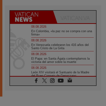
08.08.2026
En Colombia, «la paz no se compra con una
firma»
08.08.2026
En Venezuela celebraron los 416 años del
Santo Cristo de La Grita
08.08.2026
El Papa: en Santa Ágata contemplamos la
victoria del amor sobre la muerte
08.08.2026
León XIV visitará el Santuario de la Madre
del Buen Consejo de Genazzano
07.08.2026
Filipinas: el Vicariato Apostólico de Calapán
se convierte en diócesis
07.08.2026
Honduras: Los desplazados invisibles de una
crisis olvidada