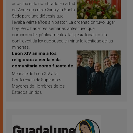
años, ha sido nombrado en virtud
del Acuerdo entre China y la Santa
Sede para una diócesis que
llevaba veinte años sin pastor. La ordenación tuvo lugar
hoy. Pero hace tres semanas antes tuvo que
comprometer públicamente a la Iglesia local con la
controvertida ley que busca eliminar la identidad de las
minorías.
León XIV anima a los
religiosos a ver la vida
comunitaria como fuente de
inspiración y santificación
Mensaje de León XIV a la
Conferencia de Superiores
Mayores de Hombres de los
Estados Unidos