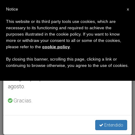
ES
Notice
×
x
Aviso importante
This website or its third party tools use cookies, which are
necessary to its functioning and required to achieve the
Del 27 de julio al 7 de agosto haremos la pausa
purposes illustrated in the cookie policy. If you want to know
anual, aprovechando que en el periodo de verano
more or withdraw your consent to all or some of the cookies,
please refer to the
cookie policy
.
se generan menos informaciones y también el
consumo de las mismas disminuye.
By closing this banner, scrolling this page, clicking a link or
continuing to browse otherwise, you agree to the use of cookies.
Retomamos el trabajo ordinario de las ediciones
en inglés y español de ZENIT el lunes 10 de
agosto.
Gracias.
Entendido