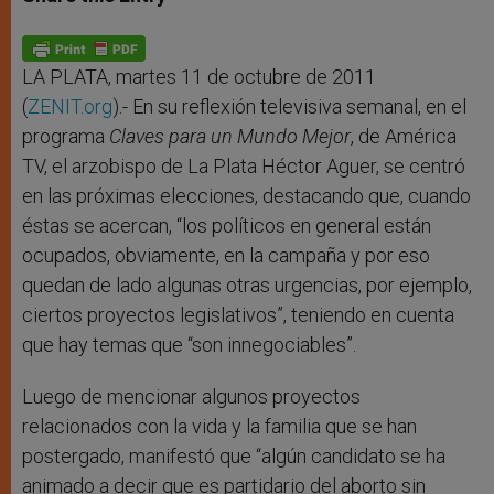
s
e
b
t
e
A
n
o
e
p
g
o
r
p
e
k
r
LA PLATA, martes 11 de octubre de 2011
(
ZENIT
.
org
).- En su reflexión televisiva semanal, en el
programa
Claves para un Mundo Mejor
, de América
TV, el arzobispo de La Plata Héctor Aguer, se centró
en las próximas elecciones, destacando que, cuando
éstas se acercan, “los políticos en general están
ocupados, obviamente, en la campaña y por eso
quedan de lado algunas otras urgencias, por ejemplo,
ciertos proyectos legislativos”, teniendo en cuenta
que hay temas que “son innegociables”.
Luego de mencionar algunos proyectos
relacionados con la vida y la familia que se han
postergado, manifestó que “algún candidato se ha
animado a decir que es partidario del aborto sin