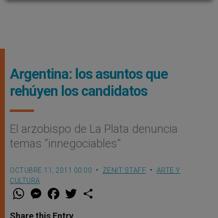
Argentina: los asuntos que
rehúyen los candidatos
El arzobispo de La Plata denuncia
temas “innegociables”
OCTUBRE 11, 2011 00:00
ZENIT STAFF
ARTE Y
CULTURA
W
M
F
T
S
h
e
a
w
h
a
s
c
i
a
t
s
e
t
r
Share this Entry