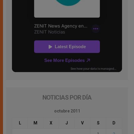
NOTICIAS POR DÍA
octubre 2011
L
M
X
J
V
S
D