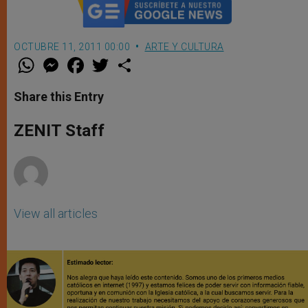
OCTUBRE 11, 2011 00:00
ARTE Y CULTURA
W
M
F
T
S
h
e
a
w
h
a
s
c
i
a
t
s
e
t
r
Share this Entry
s
e
b
t
e
A
n
o
e
p
g
o
r
ZENIT Staff
p
e
k
r
View all articles