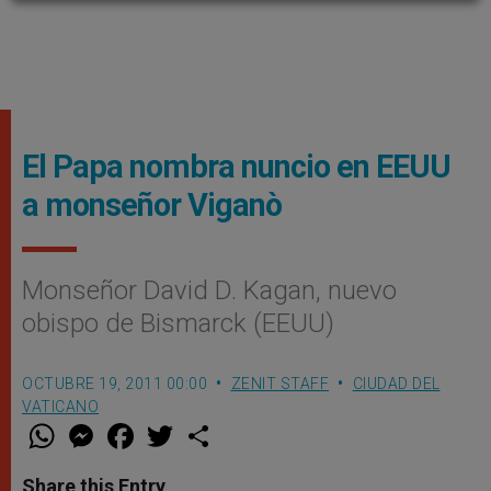
El Papa nombra nuncio en EEUU
a monseñor Viganò
Monseñor David D. Kagan, nuevo
obispo de Bismarck (EEUU)
OCTUBRE 19, 2011 00:00
ZENIT STAFF
CIUDAD DEL
VATICANO
W
M
F
T
S
h
e
a
w
h
a
s
c
i
a
t
s
e
t
r
Share this Entry