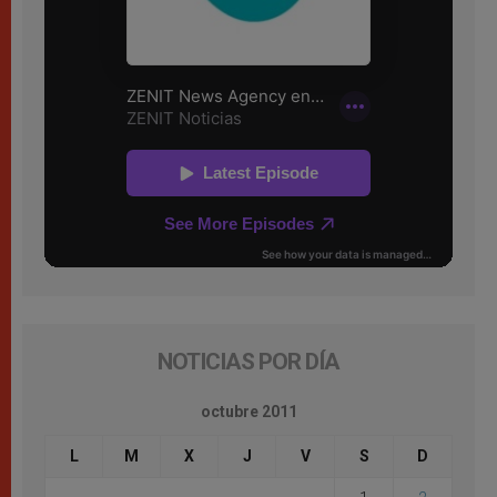
NOTICIAS POR DÍA
octubre 2011
L
M
X
J
V
S
D