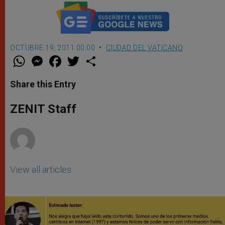
OCTUBRE 19, 2011 00:00
CIUDAD DEL VATICANO
W
M
F
T
S
h
e
a
w
h
a
s
c
i
a
t
s
e
t
r
Share this Entry
s
e
b
t
e
A
n
o
e
p
g
o
r
ZENIT Staff
p
e
k
r
View all articles