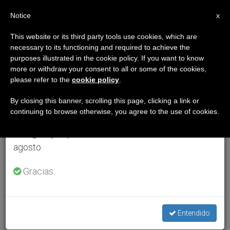
ES
Notice
×
x
Aviso importante
This website or its third party tools use cookies, which are
necessary to its functioning and required to achieve the
Del 27 de julio al 7 de agosto haremos la pausa
purposes illustrated in the cookie policy. If you want to know
anual, aprovechando que en el periodo de verano
more or withdraw your consent to all or some of the cookies,
please refer to the
cookie policy
.
se generan menos informaciones y también el
consumo de las mismas disminuye.
By closing this banner, scrolling this page, clicking a link or
continuing to browse otherwise, you agree to the use of cookies.
Retomamos el trabajo ordinario de las ediciones
en inglés y español de ZENIT el lunes 10 de
agosto.
Gracias.
Entendido