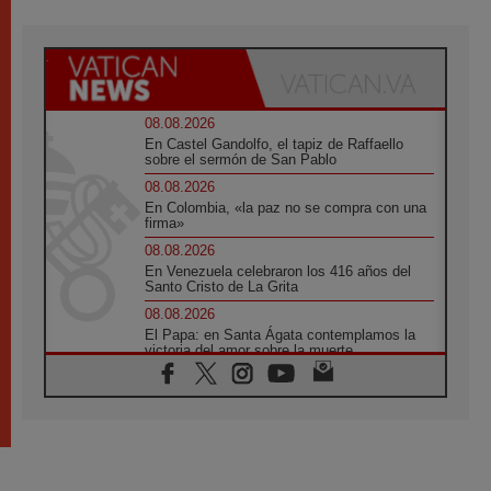
08.08.2026
En Castel Gandolfo, el tapiz de Raffaello
sobre el sermón de San Pablo
08.08.2026
En Colombia, «la paz no se compra con una
firma»
08.08.2026
En Venezuela celebraron los 416 años del
Santo Cristo de La Grita
08.08.2026
El Papa: en Santa Ágata contemplamos la
victoria del amor sobre la muerte
08.08.2026
León XIV visitará el Santuario de la Madre
del Buen Consejo de Genazzano
07.08.2026
Filipinas: el Vicariato Apostólico de Calapán
se convierte en diócesis