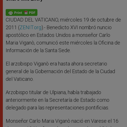
s
e
b
t
e
A
n
o
e
p
g
o
r
p
e
k
r
CIUDAD DEL VATICANO, miércoles 19 de octubre de
2011 (
ZENIT.org
).- Benedicto XVI nombró nuncio
apostólico en Estados Unidos a monseñor Carlo
Maria Viganò, comunicó este miércoles la Oficina de
Información de la Santa Sede.
El arzobispo Viganò era hasta ahora secretario
general de la Gobernación del Estado de la Ciudad
del Vaticano.
Arzobispo titular de Ulpiana, había trabajado
anteriormente en la Secretaría de Estado como
delegado para las representaciones pontificias.
Monseñor Carlo Maria Viganò nació en Varese el 16