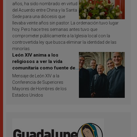
años, ha sido nombrado en virtud
del Acuerdo entre China y la Santa
Sede para una diócesis que
llevaba veinte años sin pastor. La ordenación tuvo lugar
hoy. Pero hace tres semanas antes tuvo que
comprometer públicamente a la Iglesia local con la
controvertida ley que busca eliminar la identidad de las
minorías.
León XIV anima a los
religiosos a ver la vida
comunitaria como fuente de
inspiración y santificación
Mensaje de León XIV a la
Conferencia de Superiores
Mayores de Hombres de los
Estados Unidos