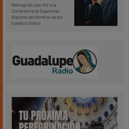
inspiración y santificación
Mensaje de León XIV a la
Conferencia de Superiores
Mayores de Hombres de los
Estados Unidos