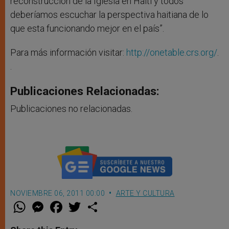
reconstrucción de la Iglesia en Haití y todos
deberíamos escuchar la perspectiva haitiana de lo
que esta funcionando mejor en el país”.
Para más información visitar:
http://onetable.crs.org/
.
.
Publicaciones Relacionadas:
Publicaciones no relacionadas.
NOVIEMBRE 06, 2011 00:00
ARTE Y CULTURA
W
M
F
T
S
h
e
a
w
h
a
s
c
i
a
t
s
e
t
r