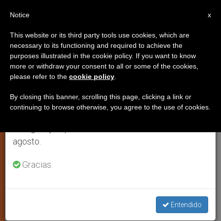
ES
Notice
×
x
Aviso importante
This website or its third party tools use cookies, which are
necessary to its functioning and required to achieve the
Del 27 de julio al 7 de agosto haremos la pausa
purposes illustrated in the cookie policy. If you want to know
Reconstruir las iglesias
anual, aprovechando que en el periodo de verano
more or withdraw your consent to all or some of the cookies,
please refer to the
cookie policy
.
se generan menos informaciones y también el
escuchando a los líderes
consumo de las mismas disminuye.
haitianos
By closing this banner, scrolling this page, clicking a link or
continuing to browse otherwise, you agree to the use of cookies.
Retomamos el trabajo ordinario de las ediciones
en inglés y español de ZENIT el lunes 10 de
Solidaridad católica estadounidense
agosto.
con la isla caribeña
Gracias.
NOVIEMBRE 06, 2011 00:00
ZENIT STAFF
ARTE Y
CULTURA
W
M
F
T
S
Entendido
h
e
a
w
h
a
s
c
i
a