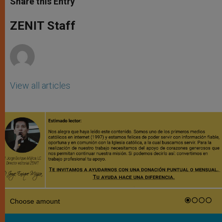
Share this Entry
s
e
b
t
e
A
n
o
e
p
g
o
r
ZENIT Staff
p
e
k
r
View all articles