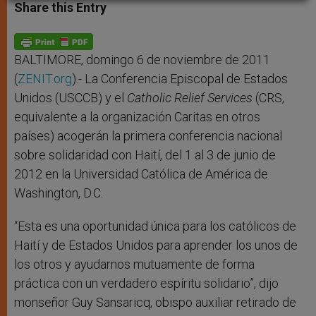
t
s
e
t
r
Share this Entry
s
e
b
t
e
A
n
o
e
p
g
o
r
p
e
k
r
BALTIMORE, domingo 6 de noviembre de 2011
(
ZENIT.org
).- La Conferencia Episcopal de Estados
Unidos (USCCB) y el
Catholic Relief Services
(CRS,
equivalente a la organización Caritas en otros
países) acogerán la primera conferencia nacional
sobre solidaridad con Haití, del 1 al 3 de junio de
2012 en la Universidad Católica de América de
Washington, D.C.
“Esta es una oportunidad única para los católicos de
Haití y de Estados Unidos para aprender los unos de
los otros y ayudarnos mutuamente de forma
práctica con un verdadero espíritu solidario”, dijo
monseñor Guy Sansaricq, obispo auxiliar retirado de