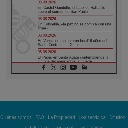
08.08.2026
En Castel Gandolfo, el tapiz de Raffaello
sobre el sermón de San Pablo
08.08.2026
En Colombia, «la paz no se compra con una
firma»
08.08.2026
En Venezuela celebraron los 416 años del
Santo Cristo de La Grita
08.08.2026
El Papa: en Santa Ágata contemplamos la
victoria del amor sobre la muerte
08.08.2026
León XIV visitará el Santuario de la Madre
del Buen Consejo de Genazzano
07.08.2026
Filipinas: el Vicariato Apostólico de Calapán
se convierte en diócesis
07.08.2026
Honduras: Los desplazados invisibles de una
crisis olvidada
Quiénes somos
FAQ
La Propiedad
Los servicios
Difusión
07.08.2026
Bokalic: "En Argentina el Papa León señalará
Estatus legal
Copyright
Contáctenos
el compromiso del cristiano"