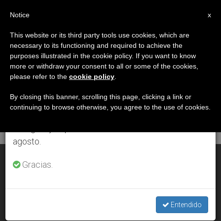
ES
Notice
×
x
Aviso importante
This website or its third party tools use cookies, which are
necessary to its functioning and required to achieve the
Del 27 de julio al 7 de agosto haremos la pausa
DÍA
purposes illustrated in the cookie policy. If you want to know
anual, aprovechando que en el periodo de verano
Noviembre 10th, 2011
more or withdraw your consent to all or some of the cookies,
please refer to the
cookie policy
.
se generan menos informaciones y también el
consumo de las mismas disminuye.
By closing this banner, scrolling this page, clicking a link or
continuing to browse otherwise, you agree to the use of cookies.
ÚLTIMAS NOTICIAS
Retomamos el trabajo ordinario de las ediciones
en inglés y español de ZENIT el lunes 10 de
agosto.
Alegría en Cuba por el anuncio del viaje papal
Gracias.
NOV 10, 2011 00:00
ZENIT STAFF
Entendido