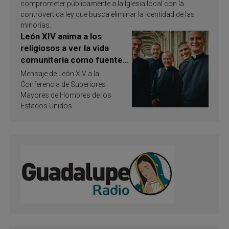
comprometer públicamente a la Iglesia local con la
controvertida ley que busca eliminar la identidad de las
minorías.
León XIV anima a los
religiosos a ver la vida
comunitaria como fuente
de inspiración y
Mensaje de León XIV a la
santificación
Conferencia de Superiores
Mayores de Hombres de los
Estados Unidos