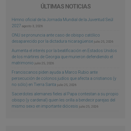
ÚLTIMAS NOTICIAS
Himno oficial de la Jornada Mundial de la Juventud Seúl
2027
agosto 3, 2026
ONU se pronuncia ante caso de obispo católico
desaparecido por la dictadura nicaragüense
julio 25, 2026
Aumenta el interés por la beatificación en Estados Unidos
de los mártires de Georgia que murieron defendiendo el
matrimonio
julio 25, 2026
Franciscanos piden ayuda a Marco Rubio ante
persecución de colonos judíos que afecta a cristianos (y
no sólo) en Tierra Santa
julio 25, 2026
Sacerdotes alemanes fieles al Papa contestan a su propio
obispo (y cardenal) quien les orilla a bendecir parejas del
mismo sexo en importante diócesis
julio 25, 2026