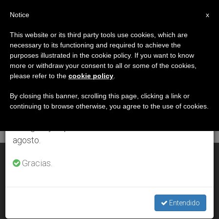
ES
Notice
×
x
Aviso importante
This website or its third party tools use cookies, which are
necessary to its functioning and required to achieve the
Del 27 de julio al 7 de agosto haremos la pausa
DÍA
purposes illustrated in the cookie policy. If you want to know
anual, aprovechando que en el periodo de verano
Noviembre 11th, 2011
more or withdraw your consent to all or some of the cookies,
please refer to the
cookie policy
.
se generan menos informaciones y también el
consumo de las mismas disminuye.
By closing this banner, scrolling this page, clicking a link or
continuing to browse otherwise, you agree to the use of cookies.
ÚLTIMAS NOTICIAS
Retomamos el trabajo ordinario de las ediciones
en inglés y español de ZENIT el lunes 10 de
agosto.
Este viaje papal va a ser una bendición para el continente
Gracias.
NOV 11, 2011 00:00
ZENIT STAFF
Entendido