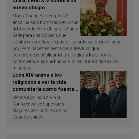
China, León XIV nombra un
nuevo obispo
Mons. Chang Yanfeng, de 42
años, ha sido nombrado en virtud
del Acuerdo entre China y la Santa
Sede para una diócesis que
llevaba veinte años sin pastor. La ordenación tuvo lugar
hoy. Pero hace tres semanas antes tuvo que
comprometer públicamente a la Iglesia local con la
controvertida ley que busca eliminar la identidad de las
minorías.
León XIV anima a los
religiosos a ver la vida
comunitaria como fuente
de inspiración y
Mensaje de León XIV a la
santificación
Conferencia de Superiores
Mayores de Hombres de los
Estados Unidos