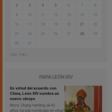
2
3
4
5
6
7
8
9
10
11
12
13
14
15
16
17
18
19
20
21
22
23
24
25
26
27
28
29
30
31
« Dic
Feb »
PAPA LEÓN XIV
En virtud del acuerdo con
China, León XIV nombra un
nuevo obispo
Mons. Chang Yanfeng, de 42
años, ha sido nombrado en virtud