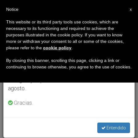
ES
Notice
×
x
Aviso importante
This website or its third party tools use cookies, which are
necessary to its functioning and required to achieve the
Del 27 de julio al 7 de agosto haremos la pausa
purposes illustrated in the cookie policy. If you want to know
anual, aprovechando que en el periodo de verano
more or withdraw your consent to all or some of the cookies,
please refer to the
cookie policy
.
se generan menos informaciones y también el
consumo de las mismas disminuye.
By closing this banner, scrolling this page, clicking a link or
continuing to browse otherwise, you agree to the use of cookies.
Retomamos el trabajo ordinario de las ediciones
en inglés y español de ZENIT el lunes 10 de
agosto.
Gracias.
Entendido