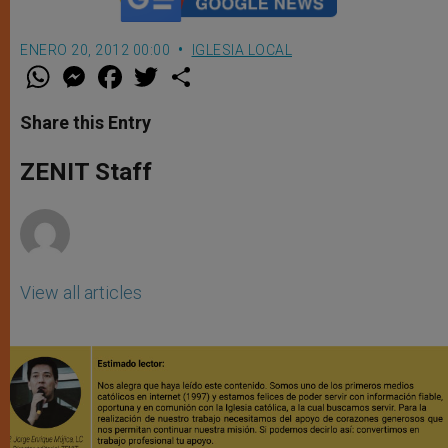
ENERO 20, 2012 00:00
IGLESIA LOCAL
W
M
F
T
S
h
e
a
w
h
a
s
c
i
a
t
s
e
t
r
Share this Entry
s
e
b
t
e
A
n
o
e
p
g
o
r
ZENIT Staff
p
e
k
r
View all articles