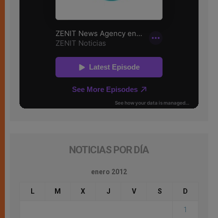
NOTICIAS POR DÍA
enero 2012
L
M
X
J
V
S
D
1