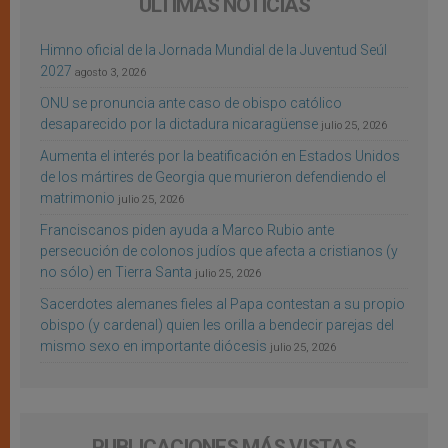
ÚLTIMAS NOTICIAS
Himno oficial de la Jornada Mundial de la Juventud Seúl
2027
agosto 3, 2026
ONU se pronuncia ante caso de obispo católico
desaparecido por la dictadura nicaragüense
julio 25, 2026
Aumenta el interés por la beatificación en Estados Unidos
de los mártires de Georgia que murieron defendiendo el
matrimonio
julio 25, 2026
Franciscanos piden ayuda a Marco Rubio ante
persecución de colonos judíos que afecta a cristianos (y
no sólo) en Tierra Santa
julio 25, 2026
Sacerdotes alemanes fieles al Papa contestan a su propio
obispo (y cardenal) quien les orilla a bendecir parejas del
mismo sexo en importante diócesis
julio 25, 2026
PUBLICACIONES MÁS VISTAS