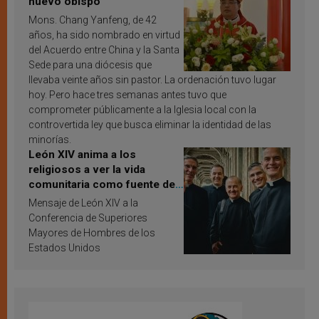
nuevo obispo
Mons. Chang Yanfeng, de 42
años, ha sido nombrado en virtud
del Acuerdo entre China y la Santa
Sede para una diócesis que
llevaba veinte años sin pastor. La ordenación tuvo lugar
hoy. Pero hace tres semanas antes tuvo que
comprometer públicamente a la Iglesia local con la
controvertida ley que busca eliminar la identidad de las
minorías.
León XIV anima a los
religiosos a ver la vida
comunitaria como fuente de
inspiración y santificación
Mensaje de León XIV a la
Conferencia de Superiores
Mayores de Hombres de los
Estados Unidos