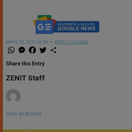
MAYO 13, 2012 00:00
ARTE Y CULTURA
W
M
F
T
S
h
e
a
w
h
a
s
c
i
a
t
s
e
t
r
Share this Entry
s
e
b
t
e
A
n
o
e
p
g
o
r
ZENIT Staff
p
e
k
r
View all articles