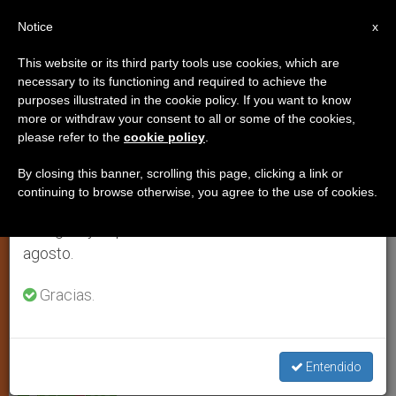
ES
Notice
×
x
Aviso importante
This website or its third party tools use cookies, which are
necessary to its functioning and required to achieve the
Del 27 de julio al 7 de agosto haremos la pausa
purposes illustrated in the cookie policy. If you want to know
Nombrado nuevo obispo auxiliar
anual, aprovechando que en el periodo de verano
more or withdraw your consent to all or some of the cookies,
please refer to the
cookie policy
.
se generan menos informaciones y también el
para Ibagué en Colombia
consumo de las mismas disminuye.
By closing this banner, scrolling this page, clicking a link or
continuing to browse otherwise, you agree to the use of cookies.
Retomamos el trabajo ordinario de las ediciones
Presbítero Orlando Roa era el rector del
en inglés y español de ZENIT el lunes 10 de
seminario
agosto.
MAYO 13, 2012 00:00
ZENIT STAFF
ARTE Y CULTURA
Gracias.
W
M
F
T
S
h
e
a
w
h
a
s
c
i
a
t
s
e
t
r
Share this Entry
s
e
b
t
e
Entendido
A
n
o
e
p
g
o
r