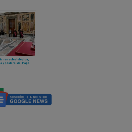
iones eclesiológica,
ca y pastoral del Papa
IV sobre los procesos de
ad matrimonial