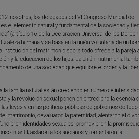
012, nosotros, los delegados del VI Congreso Mundial de
 es el elemento natural y fundamental de la sociedad y tie
ado” (artículo 16 de la Declaración Universal de los Derec
naturaleza humana y se basa en la unión voluntaria de un ho
La institución del matrimonio sobre todo ofrece a la pareja
ción y la educación de los hijos. La unión matrimonial tamb
damento de una sociedad que equilibre el orden y la liber
a la familia natural están creciendo en número e intensidad
sta y la revolución sexual ponen en entredicho la esencia d
las leyes y en las políticas públicas de gobiernos de todo 
el matrimonio, devaluaron la paternidad, alentaron el divo
nfundieron identidades sexuales, promovieron la promiscui
so infantil, aislaron a los ancianos y fomentaron la