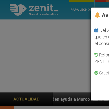
PAPA LEÓN XIV
ROMA
Av
Del 2
que en 
el cons
Retom
ZENIT e
Graci
iden ayuda a Marco Rubio ante persecución de colonos 
ACTUALIDAD