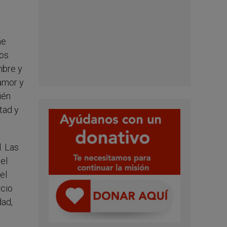
ne
hos
mbre y
 amor y
ién
tad y
. Las
el
el
rcio
dad,