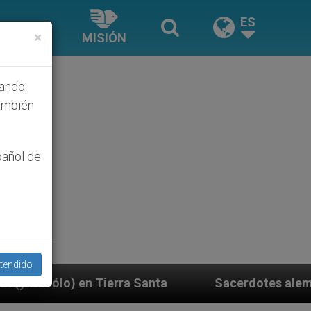
ES
×
MISIÓN
hando
ambién
pañol de
tendido
Santa
Sacerdotes alemanes fieles al Papa contes