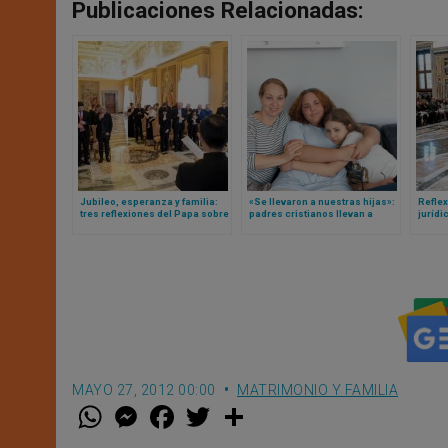
Publicaciones Relacionadas:
Jubileo, esperanza y familia:
«Se llevaron a nuestras hijas»:
Reflex
tres reflexiones del Papa sobre
padres cristianos llevan a
jurídi
el futuro de la familia
Suecia ante Tribunal Europeo
León X
de Derechos Humanos
nulid
después de 3 años de
separación de sus hijas
MAYO 27, 2012 00:00
MATRIMONIO Y FAMILIA
W
M
F
T
S
h
e
a
w
h
a
s
c
i
a