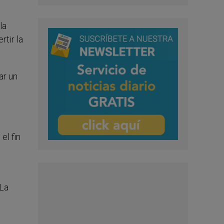
la
tir la
ar un
el fin
 La