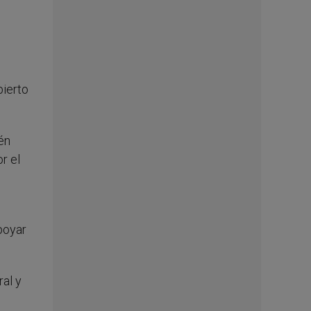
bierto
én
r el
poyar
ral y