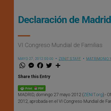
Declaración de Madri
VI Congreso Mundial de Familias
MAYO 27, 2012 00:00
ZENIT STAFF
MATRIMONIO Y
W
M
F
T
S
h
e
a
w
h
a
s
c
i
a
t
s
e
t
r
Share this Entry
s
e
b
t
e
A
n
o
e
p
g
o
r
p
e
k
MADRID, domingo 27 mayo 2012 (
ZENIT.org
).- 
r
2012, aprobada en el VI Congreso Mundial de Fam