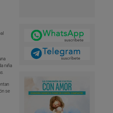
pal
una
da niña
s.
entan
ión se