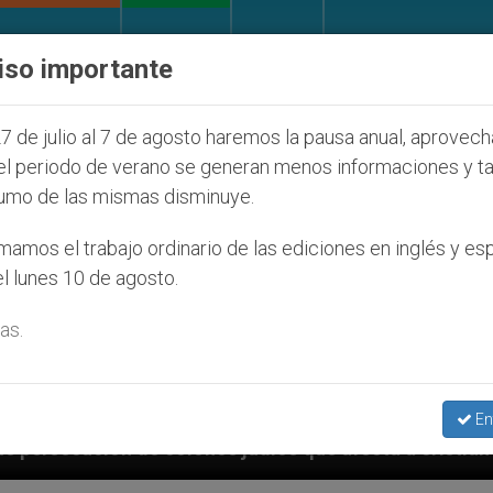
IGLESIA Y MUNDO
DOCUMENTOS
DONATIVOS
iso importante
7 de julio al 7 de agosto haremos la pausa anual, aprovec
el periodo de verano se generan menos informaciones y t
umo de las mismas disminuye.
amos el trabajo ordinario de las ediciones en inglés y es
l lunes 10 de agosto.
as.
En
judíos que afecta a cristianos (y no sólo) en Tierra 