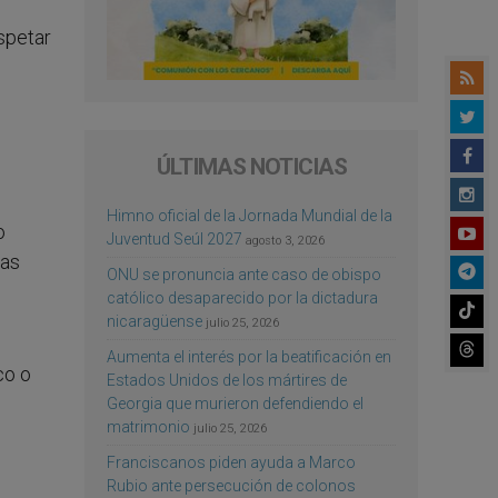
spetar
ÚLTIMAS NOTICIAS
Himno oficial de la Jornada Mundial de la
o
Juventud Seúl 2027
agosto 3, 2026
las
ONU se pronuncia ante caso de obispo
católico desaparecido por la dictadura
nicaragüense
julio 25, 2026
Aumenta el interés por la beatificación en
co o
Estados Unidos de los mártires de
Georgia que murieron defendiendo el
matrimonio
julio 25, 2026
Franciscanos piden ayuda a Marco
Rubio ante persecución de colonos