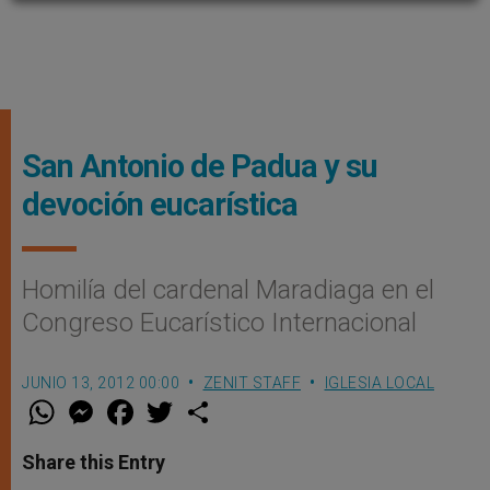
San Antonio de Padua y su
devoción eucarística
Homilía del cardenal Maradiaga en el
Congreso Eucarístico Internacional
JUNIO 13, 2012 00:00
ZENIT STAFF
IGLESIA LOCAL
W
M
F
T
S
h
e
a
w
h
a
s
c
i
a
t
s
e
t
r
Share this Entry
s
e
b
t
e