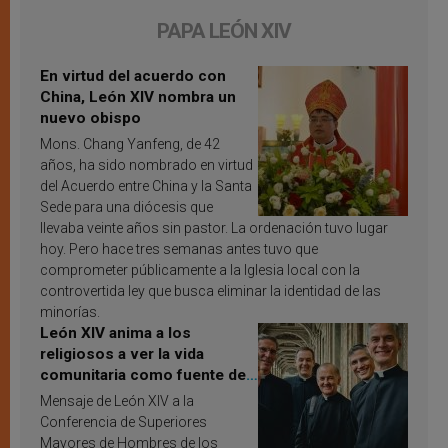
PAPA LEÓN XIV
En virtud del acuerdo con
China, León XIV nombra un
nuevo obispo
Mons. Chang Yanfeng, de 42
años, ha sido nombrado en virtud
del Acuerdo entre China y la Santa
Sede para una diócesis que
llevaba veinte años sin pastor. La ordenación tuvo lugar
hoy. Pero hace tres semanas antes tuvo que
comprometer públicamente a la Iglesia local con la
controvertida ley que busca eliminar la identidad de las
minorías.
León XIV anima a los
religiosos a ver la vida
comunitaria como fuente de
inspiración y santificación
Mensaje de León XIV a la
Conferencia de Superiores
Mayores de Hombres de los