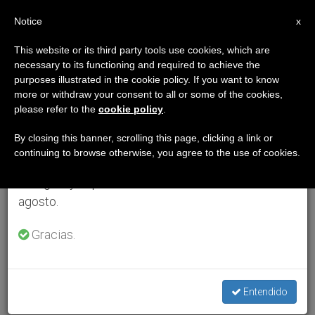
ES
Notice
×
x
Aviso importante
This website or its third party tools use cookies, which are
necessary to its functioning and required to achieve the
Del 27 de julio al 7 de agosto haremos la pausa
purposes illustrated in the cookie policy. If you want to know
anual, aprovechando que en el periodo de verano
more or withdraw your consent to all or some of the cookies,
please refer to the
cookie policy
.
se generan menos informaciones y también el
consumo de las mismas disminuye.
By closing this banner, scrolling this page, clicking a link or
continuing to browse otherwise, you agree to the use of cookies.
Retomamos el trabajo ordinario de las ediciones
en inglés y español de ZENIT el lunes 10 de
agosto.
Gracias.
Entendido