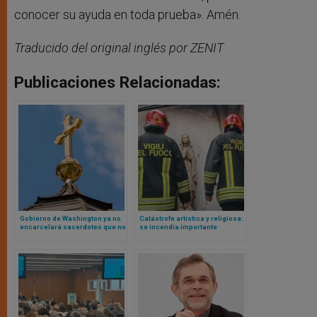
conocer su ayuda en toda prueba». Amén.
Traducido del original inglés por ZENIT
Publicaciones Relacionadas:
Gobierno de Washington ya no
Catástrofe artística y religiosa:
encarcelará sacerdotes que no
se incendia importante
quieren violar el secreto de
monasterio italiano (donde
confesión
Carlo Acutis hizo primera
comunión)