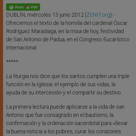
A
n
o
e
p
g
o
r
p
e
k
r
DUBLÍN, miércoles 13 junio 2012 (
ZENIT.org
).-
Ofrecemos el texto de la homilía del cardenal Óscar
Rodríguez Maradiaga, en la misa de hoy, festividad
de San Antonio de Padua, en el Congreso Eucarístico
Internacional.
*****
La liturgia nos dice que los santos cumplen una triple
función en la Iglesia: el ejemplo de sus vidas, la
ayuda de su intercesión y el compartir su destino.
La primera lectura puede aplicarse a la vida de san
Antonio que fue consagrado en el bautismo, la
confirmación y la ordenación sacerdotal para «llevar
la buena noticia a los pobres, curar los corazones