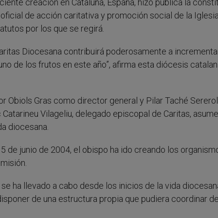
eciente creación en Cataluña, España, hizo pública la consti
cial de acción caritativa y promoción social de la Iglesi
tatutos por los que se regirá.
 Caritas Diocesana contribuirá poderosamente a incrementar
no de los frutos en este año”, afirma esta diócesis catala
Obiols Gras como director general y Pilar Taché Serero
Catarineu Vilageliu, delegado episcopal de Caritas, asume
da diocesana.
15 de junio de 2004, el obispo ha ido creando los organism
 misión.
is se ha llevado a cabo desde los inicios de la vida diocesan
 disponer de una estructura propia que pudiera coordinar d