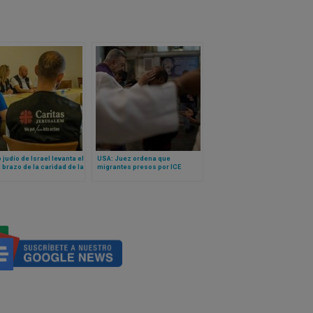
 judío de Israel levanta el
USA: Juez ordena que
l brazo de la caridad de la
migrantes presos por ICE
a: Caritas podrá seguir
puedan recibir la ceniza el
jando en Gaza
miércoles 2026