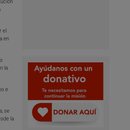
tución
a
 el
na en
ls
n la
os e
a, se
esde la