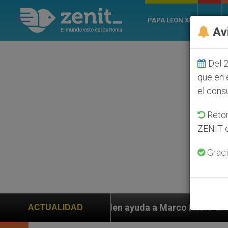
PAPA LEÓN XIV
ROMA
Av
Del 2
que en 
el cons
Retom
ZENIT e
Graci
piden ayuda a Marco Rubio ante persecución de colonos 
ACTUALIDAD