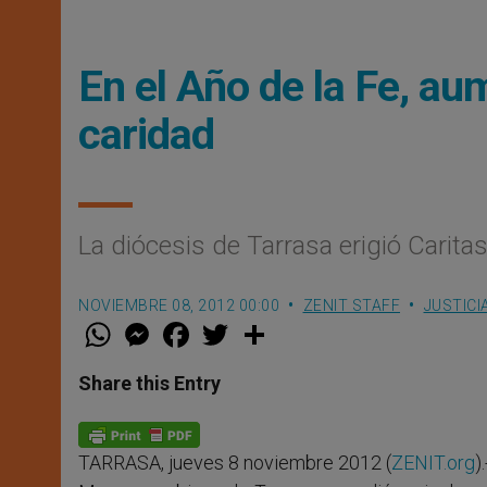
En el Año de la Fe, au
caridad
La diócesis de Tarrasa erigió Carit
NOVIEMBRE 08, 2012 00:00
ZENIT STAFF
JUSTICI
W
M
F
T
S
h
e
a
w
h
a
s
c
i
a
t
s
e
t
r
Share this Entry
s
e
b
t
e
A
n
o
e
p
g
o
r
p
e
k
TARRASA, jueves 8 noviembre 2012 (
ZENIT.org
)
r