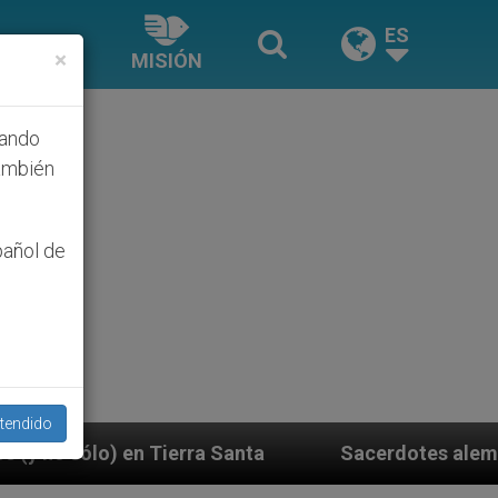
ES
×
MISIÓN
hando
ambién
pañol de
tendido
Santa
Sacerdotes alemanes fieles al Papa conte