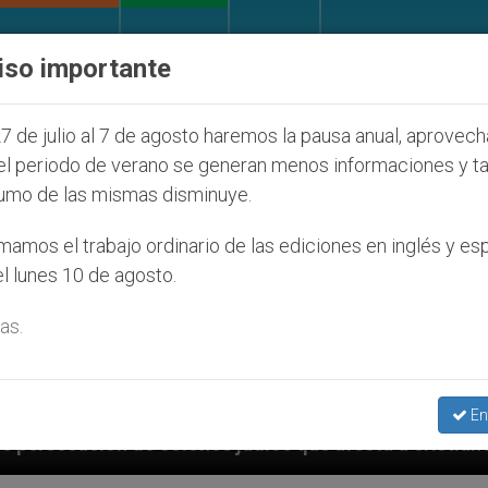
IGLESIA Y MUNDO
DOCUMENTOS
DONATIVOS
iso importante
7 de julio al 7 de agosto haremos la pausa anual, aprovec
el periodo de verano se generan menos informaciones y t
umo de las mismas disminuye.
amos el trabajo ordinario de las ediciones en inglés y es
l lunes 10 de agosto.
as.
En
judíos que afecta a cristianos (y no sólo) en Tierra 