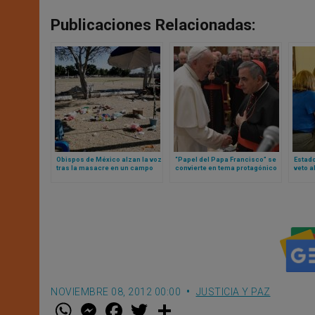
Publicaciones Relacionadas:
Obispos de México alzan la voz
“Papel del Papa Francisco” se
Estado
tras la masacre en un campo
convierte en tema protagónico
veto a
de fútbol y el ataque a la
en nueva etapa de juicio contra
Iglesi
Catedral de Puebla
cardenal Becciu y otras
traba
personas
NOVIEMBRE 08, 2012 00:00
JUSTICIA Y PAZ
W
M
F
T
S