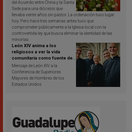
del Acuerdo entre China y la Santa
Sede para una diócesis que
llevaba veinte años sin pastor. La ordenación tuvo lugar
hoy. Pero hace tres semanas antes tuvo que
comprometer públicamente a la Iglesia local con la
controvertida ley que busca eliminar la identidad de las
minorías.
León XIV anima a los
religiosos a ver la vida
comunitaria como fuente de
inspiración y santificación
Mensaje de León XIV a la
Conferencia de Superiores
Mayores de Hombres de los
Estados Unidos