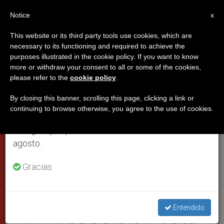
ES
Notice
×
x
Aviso importante
This website or its third party tools use cookies, which are
necessary to its functioning and required to achieve the
Del 27 de julio al 7 de agosto haremos la pausa
purposes illustrated in the cookie policy. If you want to know
Cardenal Antonio Cañizares
anual, aprovechando que en el periodo de verano
more or withdraw your consent to all or some of the cookies,
please refer to the
cookie policy
.
se generan menos informaciones y también el
Llovera
consumo de las mismas disminuye.
By closing this banner, scrolling this page, clicking a link or
continuing to browse otherwise, you agree to the use of cookies.
Retomamos el trabajo ordinario de las ediciones
Nacido el 10 de octubre de 1945
en inglés y español de ZENIT el lunes 10 de
agosto.
MARZO 01, 2013 00:00
ZENIT STAFF
PAPAS
W
M
F
T
S
Gracias.
h
e
a
w
h
a
s
c
i
a
t
s
e
t
r
Share this Entry
s
e
b
t
e
A
n
o
e
p
g
o
r
Entendido
p
e
k
r
Iniciamos una serie de perfiles de los cardenales