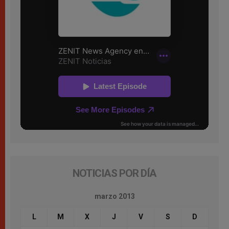
NOTICIAS POR DÍA
marzo 2013
L
M
X
J
V
S
D