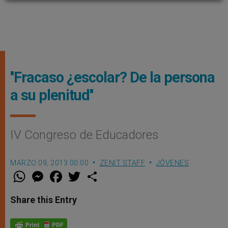
''Fracaso ¿escolar? De la persona
a su plenitud''
IV Congreso de Educadores
MARZO 09, 2013 00:00
ZENIT STAFF
JÓVENES
W
M
F
T
S
h
e
a
w
h
a
s
c
i
a
t
s
e
t
r
Share this Entry
s
e
b
t
e
A
n
o
e
p
g
o
r