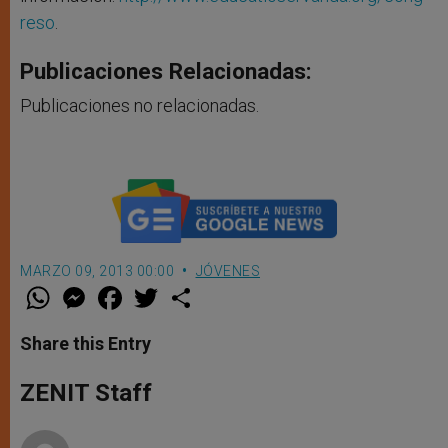
reso
.
Publicaciones Relacionadas:
Publicaciones no relacionadas.
MARZO 09, 2013 00:00
JÓVENES
W
M
F
T
S
h
e
a
w
h
a
s
c
i
a
t
s
e
t
r
Share this Entry
s
e
b
t
e
A
n
o
e
p
g
o
r
ZENIT Staff
p
e
k
r