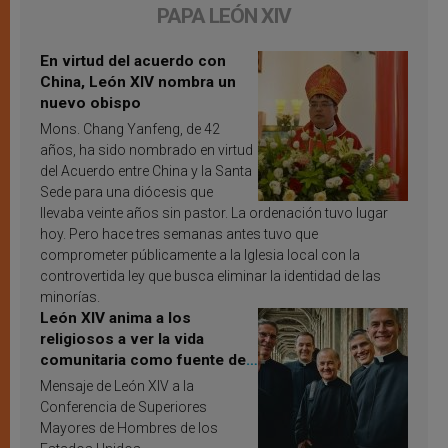
PAPA LEÓN XIV
En virtud del acuerdo con
China, León XIV nombra un
nuevo obispo
Mons. Chang Yanfeng, de 42
años, ha sido nombrado en virtud
del Acuerdo entre China y la Santa
Sede para una diócesis que
llevaba veinte años sin pastor. La ordenación tuvo lugar
hoy. Pero hace tres semanas antes tuvo que
comprometer públicamente a la Iglesia local con la
controvertida ley que busca eliminar la identidad de las
minorías.
León XIV anima a los
religiosos a ver la vida
comunitaria como fuente de
inspiración y santificación
Mensaje de León XIV a la
Conferencia de Superiores
Mayores de Hombres de los