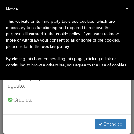
ES
Notice
×
x
Aviso importante
This website or its third party tools use cookies, which are
necessary to its functioning and required to achieve the
Del 27 de julio al 7 de agosto haremos la pausa
purposes illustrated in the cookie policy. If you want to know
anual, aprovechando que en el periodo de verano
more or withdraw your consent to all or some of the cookies,
please refer to the
cookie policy
.
se generan menos informaciones y también el
consumo de las mismas disminuye.
By closing this banner, scrolling this page, clicking a link or
continuing to browse otherwise, you agree to the use of cookies.
Retomamos el trabajo ordinario de las ediciones
en inglés y español de ZENIT el lunes 10 de
agosto.
Gracias.
Entendido