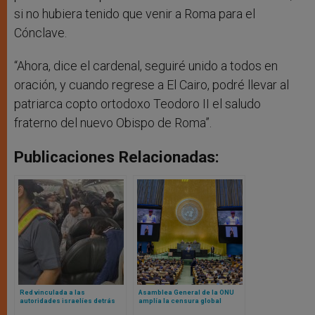
si no hubiera tenido que venir a Roma para el
Cónclave.
“Ahora, dice el cardenal, seguiré unido a todos en
oración, y cuando regrese a El Cairo, podré llevar al
patriarca copto ortodoxo Teodoro II el saludo
fraterno del nuevo Obispo de Roma”.
Publicaciones Relacionadas:
Red vinculada a las
Asamblea General de la ONU
autoridades israelíes detrás
amplía la censura global
del vuelo chárter de palestinos