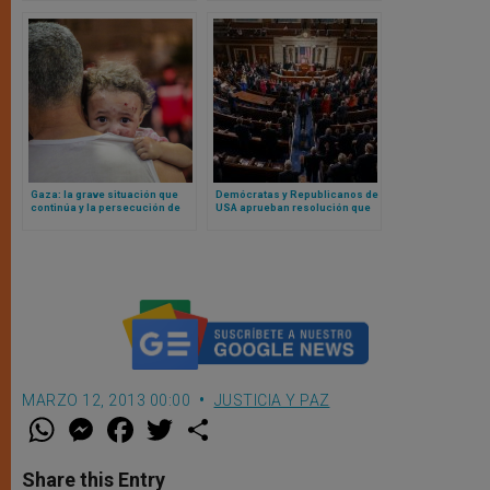
a Sudáfrica
Gaza: la grave situación que
Demócratas y Republicanos de
continúa y la persecución de
USA aprueban resolución que
colonos en la Palestina
condena los males del
ocupada
socialismo
MARZO 12, 2013 00:00
JUSTICIA Y PAZ
W
M
F
T
S
h
e
a
w
h
a
s
c
i
a
t
s
e
t
r
Share this Entry