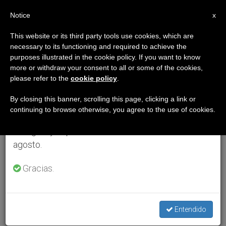
ES
Notice
×
x
Aviso importante
This website or its third party tools use cookies, which are
necessary to its functioning and required to achieve the
Del 27 de julio al 7 de agosto haremos la pausa
purposes illustrated in the cookie policy. If you want to know
anual, aprovechando que en el periodo de verano
more or withdraw your consent to all or some of the cookies,
please refer to the
cookie policy
.
se generan menos informaciones y también el
consumo de las mismas disminuye.
By closing this banner, scrolling this page, clicking a link or
continuing to browse otherwise, you agree to the use of cookies.
Retomamos el trabajo ordinario de las ediciones
en inglés y español de ZENIT el lunes 10 de
agosto.
Gracias.
Entendido