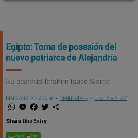
Egipto: Toma de posesión del
nuevo patriarca de Alejandría
Su beatitud Ibrahim Isaac Sidrak
MARZO 12, 2013 00:00
ZENIT STAFF
JUSTICIA Y PAZ
W
M
F
T
S
h
e
a
w
h
a
s
c
i
a
t
s
e
t
r
Share this Entry
s
e
b
t
e
A
n
o
e
p
g
o
r