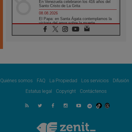
En Venezuela celebraron los 416 años del
Santo Cristo de La Grita
08.08.2026
El Papa: en Santa Ágata contemplamos la
victoria del amor sobre la muerte
08.08.2026
León XIV visitará el Santuario de la Madre
del Buen Consejo de Genazzano
07.08.2026
Filipinas: el Vicariato Apostólico de Calapán
se convierte en diócesis
07.08.2026
Honduras: Los desplazados invisibles de una
crisis olvidada
Quiénes somos
FAQ
La Propiedad
Los servicios
Difusión
07.08.2026
Bokalic: "En Argentina el Papa León señalará
Estatus legal
Copyright
Contáctenos
el compromiso del cristiano"
07.08.2026
La matanza de niños en Gaza no cesa: 300
muertos en 300 días
07.08.2026
Tagle: La guerra desfigura el mundo, solo la
revelación de Dios lo transfigura