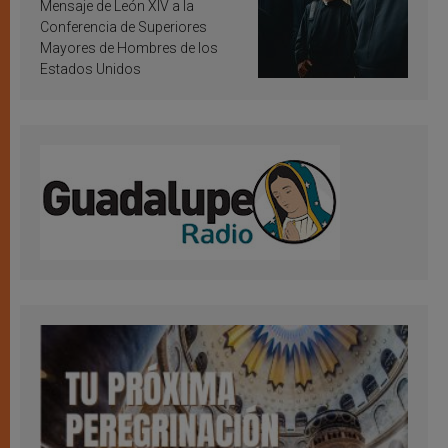
inspiración y santificación
Mensaje de León XIV a la
Conferencia de Superiores
Mayores de Hombres de los
Estados Unidos