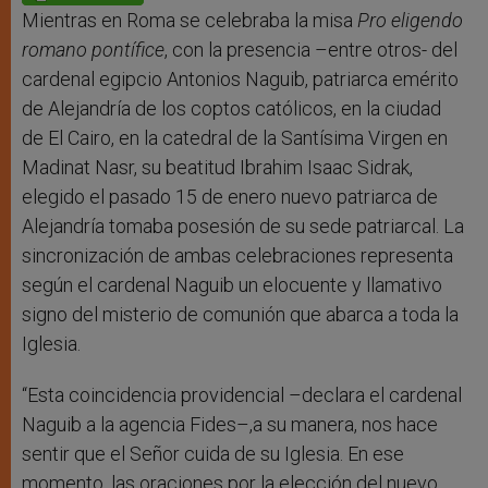
p
e
k
r
Mientras en Roma se celebraba la misa
Pro eligendo
romano pontífice
, con la presencia –entre otros- del
cardenal egipcio Antonios Naguib, patriarca emérito
de Alejandría de los coptos católicos, en la ciudad
de El Cairo, en la catedral de la Santísima Virgen en
Madinat Nasr, su beatitud Ibrahim Isaac Sidrak,
elegido el pasado 15 de enero nuevo patriarca de
Alejandría tomaba posesión de su sede patriarcal. La
sincronización de ambas celebraciones representa
según el cardenal Naguib un elocuente y llamativo
signo del misterio de comunión que abarca a toda la
Iglesia.
“Esta coincidencia providencial –declara el cardenal
Naguib a la agencia Fides–,a su manera, nos hace
sentir que el Señor cuida de su Iglesia. En ese
momento, las oraciones por la elección del nuevo