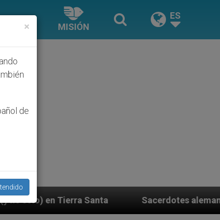
ES
×
MISIÓN
hando
ambién
pañol de
tendido
rra Santa
Sacerdotes alemanes fieles al Papa co