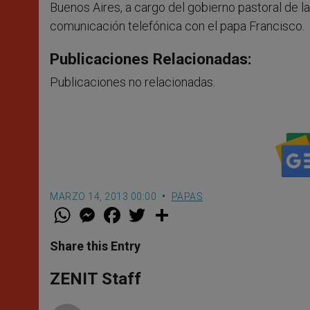
Buenos Aires, a cargo del gobierno pastoral de 
comunicación telefónica con el papa Francisco.
Publicaciones Relacionadas:
Publicaciones no relacionadas.
MARZO 14, 2013 00:00
PAPAS
W
M
F
T
S
h
e
a
w
h
a
s
c
i
a
t
s
e
t
r
Share this Entry
s
e
b
t
e
A
n
o
e
p
g
o
r
ZENIT Staff
p
e
k
r