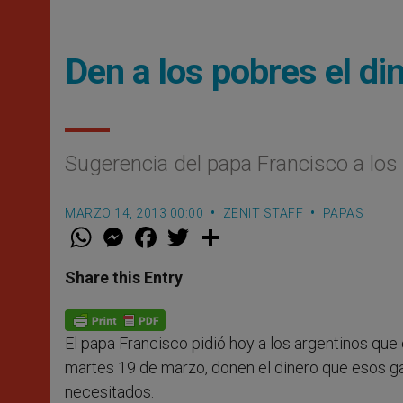
Den a los pobres el di
Sugerencia del papa Francisco a los
MARZO 14, 2013 00:00
ZENIT STAFF
PAPAS
W
M
F
T
S
h
e
a
w
h
a
s
c
i
a
t
s
e
t
r
Share this Entry
s
e
b
t
e
A
n
o
e
p
g
o
r
p
e
k
El papa Francisco pidió hoy a los argentinos que e
r
martes 19 de marzo, donen el dinero que esos ga
necesitados.