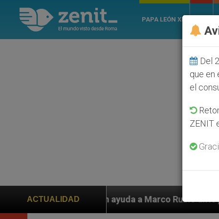
PAPA LEÓN XIV
ROMA
Av
Del 2
que en 
el cons
Retom
ZENIT e
Graci
os piden ayuda a Marco Rubio ante persecución de colo
ACTUALIDAD