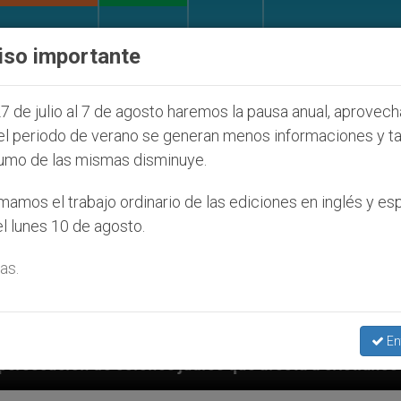
IGLESIA Y MUNDO
DOCUMENTOS
DONATIVOS
iso importante
7 de julio al 7 de agosto haremos la pausa anual, aprovec
el periodo de verano se generan menos informaciones y t
umo de las mismas disminuye.
amos el trabajo ordinario de las ediciones en inglés y es
l lunes 10 de agosto.
as.
En
nos judíos que afecta a cristianos (y no sólo) en Tie