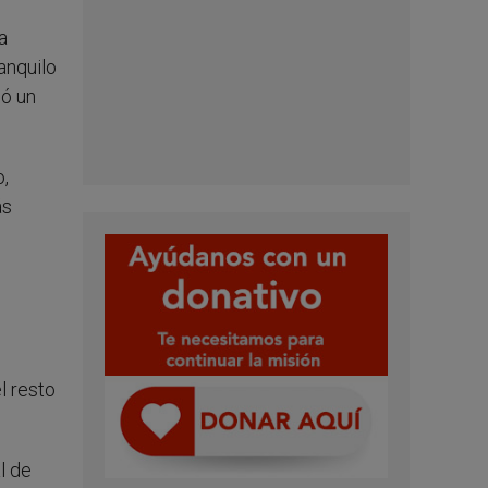
a
anquilo
só un
o,
ás
l resto
l de