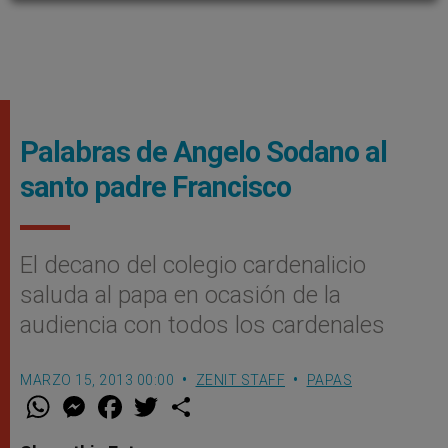
Palabras de Angelo Sodano al
santo padre Francisco
El decano del colegio cardenalicio
saluda al papa en ocasión de la
audiencia con todos los cardenales
MARZO 15, 2013 00:00
ZENIT STAFF
PAPAS
W
M
F
T
S
h
e
a
w
h
a
s
c
i
a
t
s
e
t
r