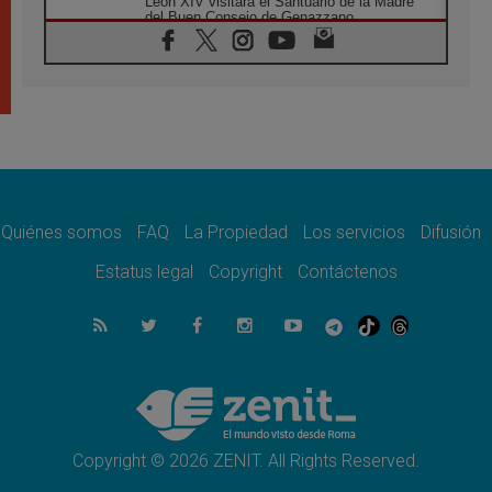
León XIV visitará el Santuario de la Madre
del Buen Consejo de Genazzano
07.08.2026
Filipinas: el Vicariato Apostólico de Calapán
se convierte en diócesis
07.08.2026
Honduras: Los desplazados invisibles de una
crisis olvidada
07.08.2026
Bokalic: "En Argentina el Papa León señalará
el compromiso del cristiano"
Quiénes somos
FAQ
La Propiedad
Los servicios
Difusión
07.08.2026
La matanza de niños en Gaza no cesa: 300
Estatus legal
Copyright
Contáctenos
muertos en 300 días
07.08.2026
Tagle: La guerra desfigura el mundo, solo la
revelación de Dios lo transfigura
07.08.2026
Presentada la Trienal de Arte de las
Universidades Católicas: «Exercises in
Empathy»
Copyright © 2026 ZENIT. All Rights Reserved.