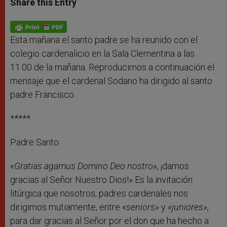
Share this Entry
s
e
b
t
e
A
n
o
e
p
g
o
r
p
e
k
r
Esta mañana el santo padre se ha reunido con el
colegio cardenalicio en la Sala Clementina a las
11.00 de la mañana. Reproducimos a continuación el
mensaje que el cardenal Sodano ha dirigido al santo
padre Francisco.
*****
Padre Santo:
«Gratias agamus Domino Deo nostro»,
¡damos
gracias al Señor Nuestro Dios!» Es la invitación
litúrgica que nosotros, padres cardenales nos
dirigimos mutiamente, entre
«seniors»
y
«juniores»
,
para dar gracias al Señor por el don que ha hecho a