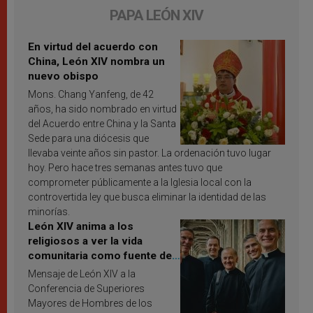
PAPA LEÓN XIV
En virtud del acuerdo con
China, León XIV nombra un
nuevo obispo
Mons. Chang Yanfeng, de 42
años, ha sido nombrado en virtud
del Acuerdo entre China y la Santa
Sede para una diócesis que
llevaba veinte años sin pastor. La ordenación tuvo lugar
hoy. Pero hace tres semanas antes tuvo que
comprometer públicamente a la Iglesia local con la
controvertida ley que busca eliminar la identidad de las
minorías.
León XIV anima a los
religiosos a ver la vida
comunitaria como fuente de
inspiración y santificación
Mensaje de León XIV a la
Conferencia de Superiores
Mayores de Hombres de los