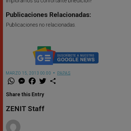
imploramos su confortante bnedición!
Publicaciones Relacionadas:
Publicaciones no relacionadas.
MARZO 15, 2013 00:00
PAPAS
W
M
F
T
S
h
e
a
w
h
a
s
c
i
a
t
s
e
t
r
Share this Entry
s
e
b
t
e
A
n
o
e
p
g
o
r
ZENIT Staff
p
e
k
r