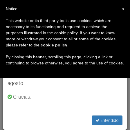
ES
Notice
×
x
Aviso importante
This website or its third party tools use cookies, which are
necessary to its functioning and required to achieve the
Del 27 de julio al 7 de agosto haremos la pausa
purposes illustrated in the cookie policy. If you want to know
anual, aprovechando que en el periodo de verano
more or withdraw your consent to all or some of the cookies,
please refer to the
cookie policy
.
se generan menos informaciones y también el
consumo de las mismas disminuye.
By closing this banner, scrolling this page, clicking a link or
continuing to browse otherwise, you agree to the use of cookies.
Retomamos el trabajo ordinario de las ediciones
en inglés y español de ZENIT el lunes 10 de
agosto.
Gracias.
Entendido