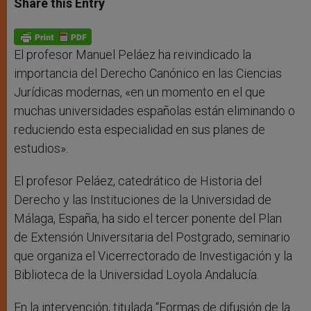
Share this Entry
s
e
b
t
e
A
n
o
e
p
g
o
r
p
e
k
r
El profesor Manuel Peláez ha reivindicado la
importancia del Derecho Canónico en las Ciencias
Jurídicas modernas, «en un momento en el que
muchas universidades españolas están eliminando o
reduciendo esta especialidad en sus planes de
estudios».
El profesor Peláez, catedrático de Historia del
Derecho y las Instituciones de la Universidad de
Málaga, España, ha sido el tercer ponente del Plan
de Extensión Universitaria del Postgrado, seminario
que organiza el Vicerrectorado de Investigación y la
Biblioteca de la Universidad Loyola Andalucía.
En la intervención, titulada “Formas de difusión de la