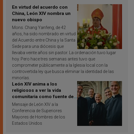
En virtud del acuerdo con
China, León XIV nombra un
nuevo obispo
Mons. Chang Yanfeng, de 42
años, ha sido nombrado en virtud
del Acuerdo entre China y la Santa
Sede para una diócesis que
llevaba veinte años sin pastor. La ordenación tuvo lugar
hoy. Pero hace tres semanas antes tuvo que
comprometer públicamente a la Iglesia local con la
controvertida ley que busca eliminar la identidad de las
minorías.
León XIV anima a los
religiosos a ver la vida
comunitaria como fuente de
inspiración y santificación
Mensaje de León XIV a la
Conferencia de Superiores
Mayores de Hombres de los
Estados Unidos