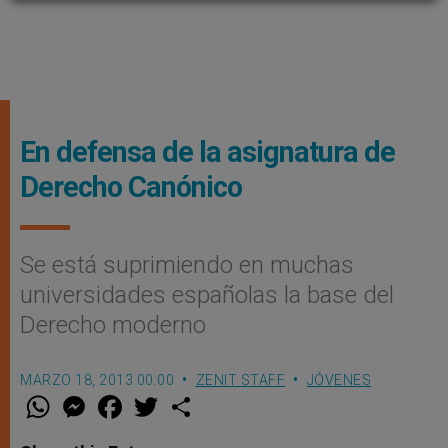
En defensa de la asignatura de
Derecho Canónico
Se está suprimiendo en muchas
universidades españolas la base del
Derecho moderno
MARZO 18, 2013 00:00
ZENIT STAFF
JÓVENES
W
M
F
T
S
h
e
a
w
h
a
s
c
i
a
t
s
e
t
r