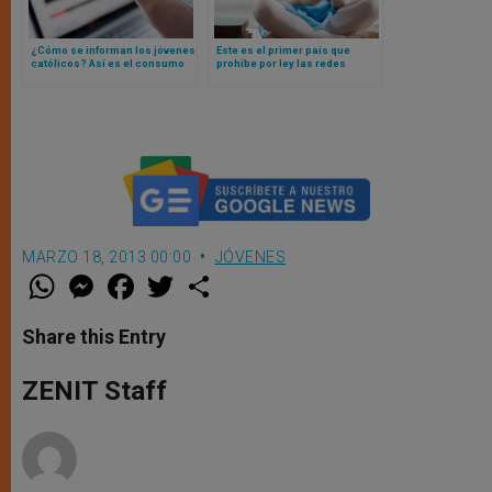
¿Cómo se informan los jóvenes
Este es el primer país que
católicos? Así es el consumo
prohíbe por ley las redes
(y frecuencia) de noticias de la
sociales para niños y esto lo
generación digital
que dicen estudios al respecto
MARZO 18, 2013 00:00
JÓVENES
W
M
F
T
S
h
e
a
w
h
a
s
c
i
a
t
s
e
t
r
Share this Entry
s
e
b
t
e
A
n
o
e
p
g
o
r
ZENIT Staff
p
e
k
r