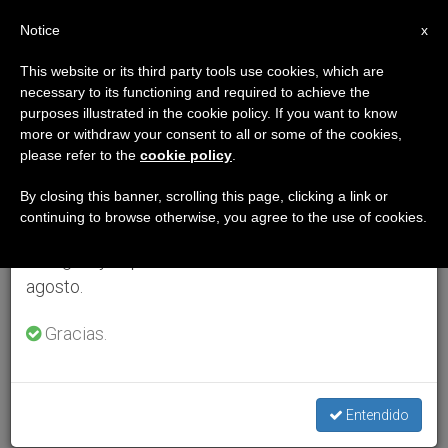
ES
Notice
×
x
Aviso importante
This website or its third party tools use cookies, which are
necessary to its functioning and required to achieve the
Del 27 de julio al 7 de agosto haremos la pausa
purposes illustrated in the cookie policy. If you want to know
anual, aprovechando que en el periodo de verano
more or withdraw your consent to all or some of the cookies,
please refer to the
cookie policy
.
se generan menos informaciones y también el
consumo de las mismas disminuye.
By closing this banner, scrolling this page, clicking a link or
continuing to browse otherwise, you agree to the use of cookies.
Retomamos el trabajo ordinario de las ediciones
en inglés y español de ZENIT el lunes 10 de
agosto.
Gracias.
Entendido