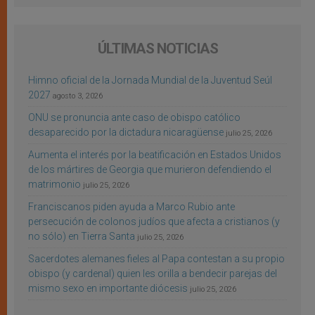
ÚLTIMAS NOTICIAS
Himno oficial de la Jornada Mundial de la Juventud Seúl
2027
agosto 3, 2026
ONU se pronuncia ante caso de obispo católico
desaparecido por la dictadura nicaragüense
julio 25, 2026
Aumenta el interés por la beatificación en Estados Unidos
de los mártires de Georgia que murieron defendiendo el
matrimonio
julio 25, 2026
Franciscanos piden ayuda a Marco Rubio ante
persecución de colonos judíos que afecta a cristianos (y
no sólo) en Tierra Santa
julio 25, 2026
Sacerdotes alemanes fieles al Papa contestan a su propio
obispo (y cardenal) quien les orilla a bendecir parejas del
mismo sexo en importante diócesis
julio 25, 2026