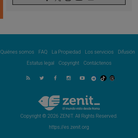
Presentada la Trienal de Arte de las
Universidades Católicas: «Exercises in
Empathy»
07.08.2026
Fortunatus Nwachukwu: la comunicación
como misión al servicio del Evangelio
07.08.2026
SIGNIS 2026, dar voz a las religiosas en el
espacio público
Quiénes somos
FAQ
La Propiedad
Los servicios
Difusión
07.08.2026
Estatus legal
Copyright
Contáctenos
Lanzan un proyecto de empoderamiento
digital para mujeres líderes en África
07.08.2026
Programa oficial del Viaje Apostólico del
Papa León XIV a Francia
07.08.2026
Obispos de Ecuador: El bien de las familias
no admite premuras legislativas
Copyright © 2026 ZENIT. All Rights Reserved.
https://es.zenit.org