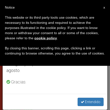
ES
Notice
×
x
Aviso importante
This website or its third party tools use cookies, which are
necessary to its functioning and required to achieve the
Del 27 de julio al 7 de agosto haremos la pausa
purposes illustrated in the cookie policy. If you want to know
Abrió un rayo de luz entre nubes
anual, aprovechando que en el periodo de verano
more or withdraw your consent to all or some of the cookies,
please refer to the
cookie policy
.
se generan menos informaciones y también el
grises
consumo de las mismas disminuye.
By closing this banner, scrolling this page, clicking a link or
continuing to browse otherwise, you agree to the use of cookies.
Retomamos el trabajo ordinario de las ediciones
Sentimiento del postulador general de
en inglés y español de ZENIT el lunes 10 de
la Familia Paulina
agosto.
MARZO 20, 2013 00:00
ZENIT STAFF
PAPAS
Gracias.
W
M
F
T
S
h
e
a
w
h
a
s
c
i
a
t
s
e
t
r
Share this Entry
s
e
b
t
e
Entendido
A
n
o
e
p
g
o
r