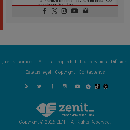
La matanza de niños en Gaza no cesa: 300
muertos en 300 días
07.08.2026
Tagle: La guerra desfigura el mundo, solo la
revelación de Dios lo transfigura
07.08.2026
Presentada la Trienal de Arte de las
Universidades Católicas: «Exercises in
Empathy»
07.08.2026
Fortunatus Nwachukwu: la comunicación
como misión al servicio del Evangelio
Quiénes somos
FAQ
La Propiedad
Los servicios
Difusión
07.08.2026
Estatus legal
Copyright
Contáctenos
SIGNIS 2026, dar voz a las religiosas en el
espacio público
07.08.2026
Lanzan un proyecto de empoderamiento
digital para mujeres líderes en África
07.08.2026
Programa oficial del Viaje Apostólico del
Papa León XIV a Francia
Copyright © 2026 ZENIT. All Rights Reserved.