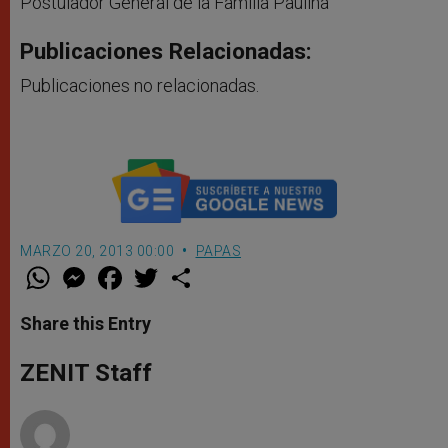
Postulador General de la Familia Paulina
Publicaciones Relacionadas:
Publicaciones no relacionadas.
MARZO 20, 2013 00:00
PAPAS
W
M
F
T
S
h
e
a
w
h
a
s
c
i
a
t
s
e
t
r
Share this Entry
s
e
b
t
e
A
n
o
e
p
g
o
r
ZENIT Staff
p
e
k
r