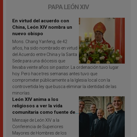
PAPA LEÓN XIV
En virtud del acuerdo con
China, León XIV nombra un
nuevo obispo
Mons. Chang Yanfeng, de 42
años, ha sido nombrado en virtud
del Acuerdo entre China y la Santa
Sede para una diócesis que
llevaba veinte años sin pastor. La ordenación tuvo lugar
hoy. Pero hace tres semanas antes tuvo que
comprometer públicamente a la Iglesia local con la
controvertida ley que busca eliminar la identidad de las
minorías.
León XIV anima a los
religiosos a ver la vida
comunitaria como fuente de
inspiración y santificación
Mensaje de León XIV a la
Conferencia de Superiores
Mayores de Hombres de los