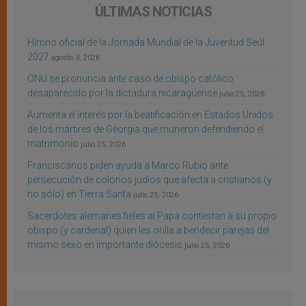
ÚLTIMAS NOTICIAS
Himno oficial de la Jornada Mundial de la Juventud Seúl
2027
agosto 3, 2026
ONU se pronuncia ante caso de obispo católico
desaparecido por la dictadura nicaragüense
julio 25, 2026
Aumenta el interés por la beatificación en Estados Unidos
de los mártires de Georgia que murieron defendiendo el
matrimonio
julio 25, 2026
Franciscanos piden ayuda a Marco Rubio ante
persecución de colonos judíos que afecta a cristianos (y
no sólo) en Tierra Santa
julio 25, 2026
Sacerdotes alemanes fieles al Papa contestan a su propio
obispo (y cardenal) quien les orilla a bendecir parejas del
mismo sexo en importante diócesis
julio 25, 2026