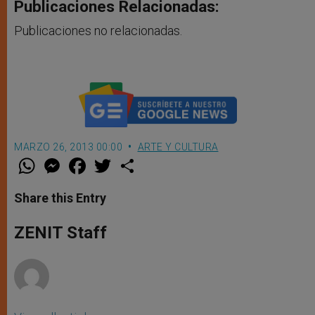
Publicaciones Relacionadas:
Publicaciones no relacionadas.
MARZO 26, 2013 00:00
ARTE Y CULTURA
W
M
F
T
S
h
e
a
w
h
a
s
c
i
a
t
s
e
t
r
Share this Entry
s
e
b
t
e
A
n
o
e
p
g
o
r
ZENIT Staff
p
e
k
r