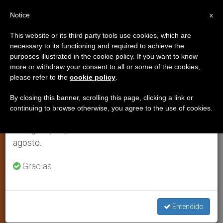
ES
Notice
×
x
Aviso importante
This website or its third party tools use cookies, which are
necessary to its functioning and required to achieve the
Del 27 de julio al 7 de agosto haremos la pausa
purposes illustrated in the cookie policy. If you want to know
Una quinceañera condenada a
anual, aprovechando que en el periodo de verano
more or withdraw your consent to all or some of the cookies,
please refer to the
cookie policy
.
se generan menos informaciones y también el
cien latigazos en público en las
consumo de las mismas disminuye.
Islas Maldivas
By closing this banner, scrolling this page, clicking a link or
continuing to browse otherwise, you agree to the use of cookies.
Retomamos el trabajo ordinario de las ediciones
en inglés y español de ZENIT el lunes 10 de
Su violador y padrastro no ha sido
agosto.
castigado a pesar de haber asesinado
Gracias.
al bebé fruto de sus abusos
MARZO 26, 2013 00:00
ZENIT STAFF
ARTE Y CULTURA
W
M
F
T
S
Entendido
h
e
a
w
h
a
s
c
i
a