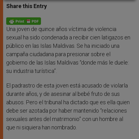
t
s
e
t
r
Share this Entry
s
e
b
t
e
A
n
o
e
p
g
o
r
p
e
k
r
Una joven de quince años víctima de violencia
sexual ha sido condenada a recibir cien latigazos en
público en las Islas Maldivas. Se ha iniciado una
campaña ciudadana para presionar sobre el
gobierno de las Islas Maldivas “donde más le duele:
su industria turística”.
El padrastro de esta joven está acusado de violarla
durante años, y de asesinar al bebé fruto de sus
abusos. Pero el tribunal ha dictado que es ella quien
debe ser azotada por haber mantenido “relaciones
sexuales antes del matrimonio” con un hombre al
que ni siquiera han nombrado.