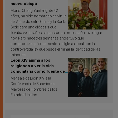
nuevo obispo
Mons. Chang Yanfeng, de 42
años, ha sido nombrado en virtud
del Acuerdo entre China y la Santa
Sede para una diócesis que
llevaba veinte años sin pastor. La ordenación tuvo lugar
hoy. Pero hace tres semanas antes tuvo que
comprometer públicamente a la Iglesia local con la
controvertida ley que busca eliminar la identidad de las
minorías.
León XIV anima a los
religiosos a ver la vida
comunitaria como fuente de
inspiración y santificación
Mensaje de León XIV a la
Conferencia de Superiores
Mayores de Hombres de los
Estados Unidos