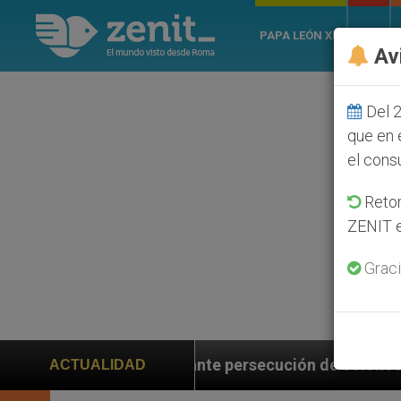
PAPA LEÓN XIV
ROMA
Av
Del 2
que en 
el cons
Retom
ZENIT e
Graci
ante persecución de colonos judíos que afecta a crist
ACTUALIDAD