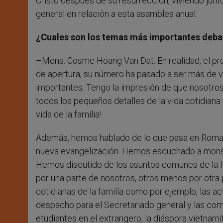
Cristo después de su resurrección, viviendo junto
general en relación a esta asamblea anual.
¿Cuales son los temas más importantes deba
–Mons. Cosme Hoang Van Dat: En realidad, el pr
de apertura, su número ha pasado a ser más de 
importantes. Tengo la impresión de que nosotro
todos los pequeños detalles de la vida cotidiana
vida de la família!.
Además, hemos hablado de lo que pasa en Roma, l
nueva evangelización. Hemos escuchado a monseñ
Hemos discutido de los asuntos comunes de la 
por una parte de nosotros, otros menos por otra 
cotidianas de la familía como por ejemplo, las act
despacho para el Secretariado general y las comi
etudiantes en el extrangero, la diáspora vietnamit