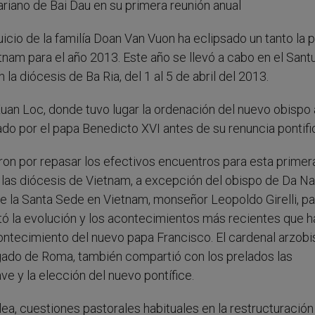
ariano de Bai Dau en su primera reunión anual
 juicio de la familía Doan Van Vuon ha eclipsado un tanto la 
tnam para el año 2013. Este año se llevó a cabo en el Sant
a diócesis de Ba Ria, del 1 al 5 de abril del 2013.
Xuan Loc, donde tuvo lugar la ordenación del nuevo obispo a
o por el papa Benedicto XVI antes de su renuncia pontific
n por repasar los efectivos encuentros para esta primer
 las diócesis de Vietnam, a excepción del obispo de Da Na
e la Santa Sede en Vietnam, monseñor Leopoldo Girelli, pa
ó la evolución y los acontecimientos más recientes que h
acontecimiento del nuevo papa Francisco. El cardenal arzob
gado de Roma, también compartió con los prelados las
e y la elección del nuevo pontífice.
, cuestiones pastorales habituales en la restructuración