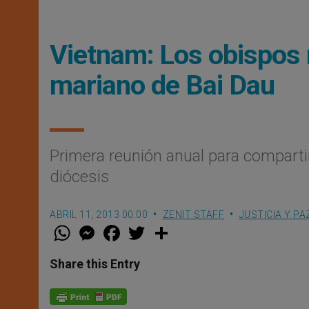
Vietnam: Los obispos 
mariano de Bai Dau
Primera reunión anual para compartir
diócesis
ABRIL 11, 2013 00:00
ZENIT STAFF
JUSTICIA Y PA
W
M
F
T
S
h
e
a
w
h
a
s
c
i
a
t
s
e
t
r
Share this Entry
s
e
b
t
e
A
n
o
e
p
g
o
r
p
e
k