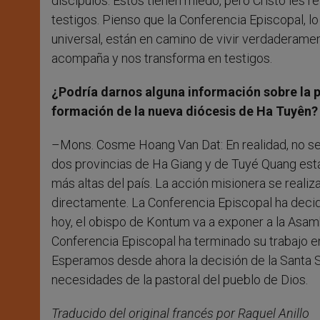
discípulos. Estos tienen miedo, pero Cristo les re
testigos. Pienso que la Conferencia Episcopal, lo 
universal, están en camino de vivir verdaderamen
acompaña y nos transforma en testigos.
¿Podría darnos alguna información sobre la pr
formación de la nueva diócesis de Ha Tuyên?
–Mons. Cosme Hoang Van Dat: En realidad, no se 
dos provincias de Ha Giang y de Tuyé Quang está
más altas del país. La acción misionera se reali
directamente. La Conferencia Episcopal ha decid
hoy, el obispo de Kontum va a exponer a la Asamb
Conferencia Episcopal ha terminado su trabajo en 
Esperamos desde ahora la decisión de la Santa 
necesidades de la pastoral del pueblo de Dios.
Traducido del original francés por Raquel Anillo