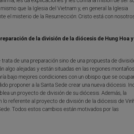
afirma, les da explicaciones y les confía la misión de ser s
mismo que la Iglesia del Vietnam y, en general la Iglesia
te el misterio de la Resurrección: Cristo está con nosotro
eparación de la división de la diócesis de Hung Hoa y
trata de una preparación sino de una propuesta de divisió
n algo alejadas y están situadas en las regiones montaño
zaría bajo mejores condiciones con un obispo que se ocupa
ido proponer a la Santa Sede crear una nueva diócesis. In
lea un proyecto de división de su diócesis. Además, la
lo referente al proyecto de división de la diócesis de Vinh
Sede. Todos estos cambios están motivados por las