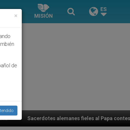
ES
×
MISIÓN
hando
ambién
pañol de
tendido
lemanes fieles al Papa contestan a su propio obispo (y