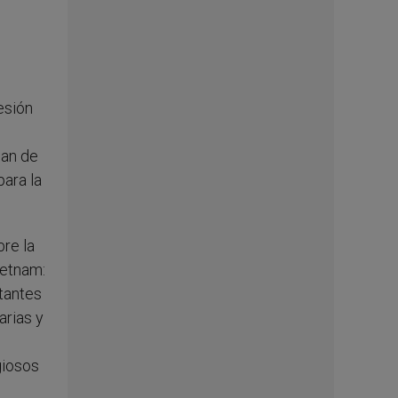
esión
pan de
para la
re la
ietnam:
tantes
arias y
giosos