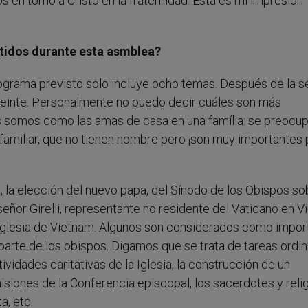
s en torno a Cristo en la fraternidad. Esta es mi impresión
tidos durante esta asmblea?
ograma previsto solo incluye ocho temas. Después de la s
veinte. Personalmente no puedo decir cuáles son más
s somos como las amas de casa en una família: se preocu
 familiar, que no tienen nombre pero ¡son muy importantes 
a elección del nuevo papa, del Sínodo de los Obispos sob
or Girelli, representante no residente del Vaticano en V
Iglesia de Vietnam. Algunos son considerados como impor
parte de los obispos. Digamos que se trata de tareas ordin
ividades caritativas de la Iglesia, la construcción de un
siones de la Conferencia episcopal, los sacerdotes y reli
a, etc.