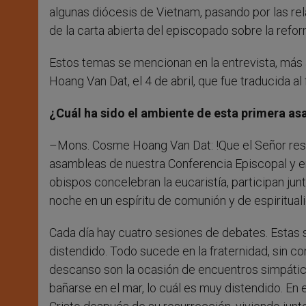
algunas diócesis de Vietnam, pasando por las rela
de la carta abierta del episcopado sobre la refor
Estos temas se mencionan en la entrevista, más 
Hoang Van Dat, el 4 de abril, que fue traducida a
¿Cuál ha sido el ambiente de esta primera a
–Mons. Cosme Hoang Van Dat: !Que el Señor resuc
asambleas de nuestra Conferencia Episcopal y en p
obispos concelebran la eucaristía, participan ju
noche en un espíritu de comunión y de espiritual
Cada día hay cuatro sesiones de debates. Estas s
distendido. Todo sucede en la fraternidad, sin c
descanso son la ocasión de encuentros simpátic
bañarse en el mar, lo cuál es muy distendido. En 