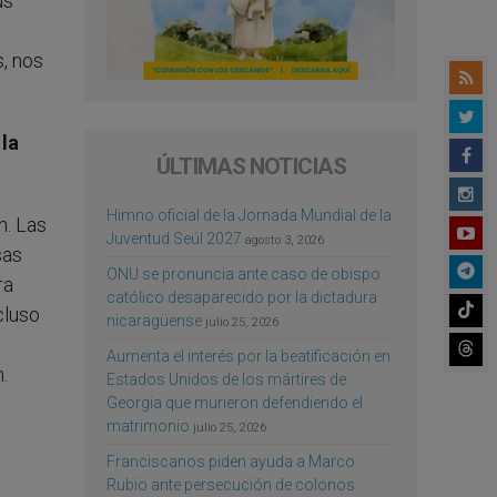
us
s, nos
 la
ÚLTIMAS NOTICIAS
Himno oficial de la Jornada Mundial de la
n. Las
Juventud Seúl 2027
agosto 3, 2026
sas
ONU se pronuncia ante caso de obispo
ra
católico desaparecido por la dictadura
cluso
nicaragüense
julio 25, 2026
Aumenta el interés por la beatificación en
.
Estados Unidos de los mártires de
Georgia que murieron defendiendo el
matrimonio
julio 25, 2026
Franciscanos piden ayuda a Marco
Rubio ante persecución de colonos