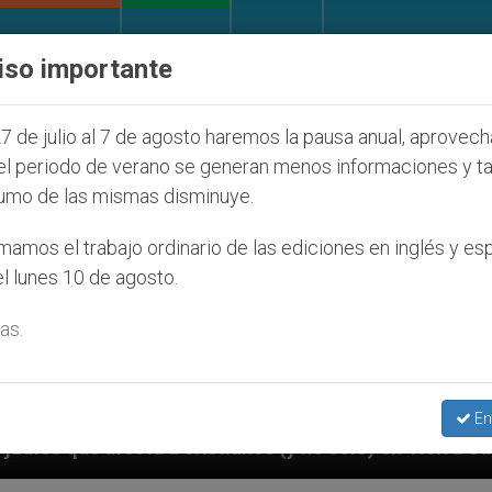
IGLESIA Y MUNDO
DOCUMENTOS
DONATIVOS
iso importante
7 de julio al 7 de agosto haremos la pausa anual, aprovec
el periodo de verano se generan menos informaciones y t
umo de las mismas disminuye.
amos el trabajo ordinario de las ediciones en inglés y es
l lunes 10 de agosto.
as.
En
ianos (y no sólo) en Tierra Santa
Sacerdotes a