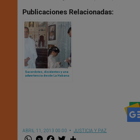
Publicaciones Relacionadas:
Sacerdotes, disidentes y una
advertencia desde La Habana:
Cuba endurece las
restricciones a las voces de
conciencia
ABRIL 11, 2013 00:00
JUSTICIA Y PAZ
W
M
F
T
S