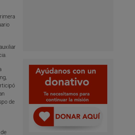
primera
uario
uxiliar
ia.
a
ng,
rticipó
an
ispo de
 de