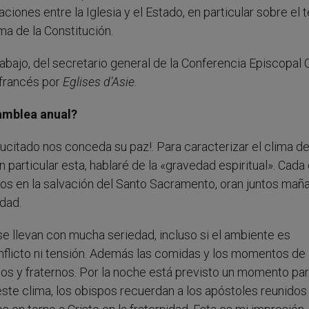
ciones entre la Iglesia y el Estado, en particular sobre el
ma de la Constitución.
abajo, del secretario general de la Conferencia Episcopa
l francés por
Eglises d’Asie
.
samblea anual?
itado nos conceda su paz!. Para caracterizar el clima de
articular esta, hablaré de la «gravedad espiritual». Cada d
ntos en la salvación del Santo Sacramento, oran juntos mañ
idad.
e llevan con mucha seriedad, incluso si el ambiente es
onflicto ni tensión. Además las comidas y los momentos de
os y fraternos. Por la noche está previsto un momento pa
este clima, los obispos recuerdan a los apóstoles reunidos