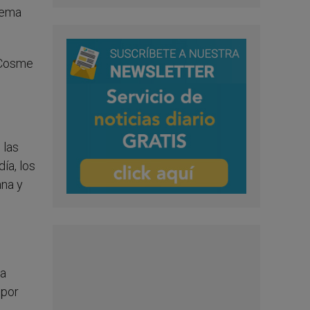
 tema
l Cosme
 las
ía, los
ana y
ra
 por