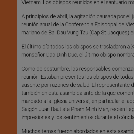
Vietnam: Los obispos reunidos en el santuario m
r
A principios de abril, la agitación causada por el
reunión anual de la Conferencia Episcopal de Vie
mariano de Bai Dau Vung Tau (Cap St Jacques) en l
El último día todos los obispos se trasladaron a 
monseñor Dao Dinh Duc, el último obispo nombrad
Como de costumbre, los responsables comenzaro
reunión. Estaban presentes los obispos de todas
ausente por razones de salud. El representante d
también en esta asamblea ante de la que coment
marcado a la Iglesia universal, en particular el 
Saigón Juan Bautista Pham Minh Man, recién lle
impresiones y los sentimientos durante el cónclav
Muchos temas fueron abordados en esta asamblea