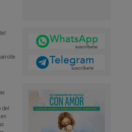
del
arrolle
as
o del
 en
us