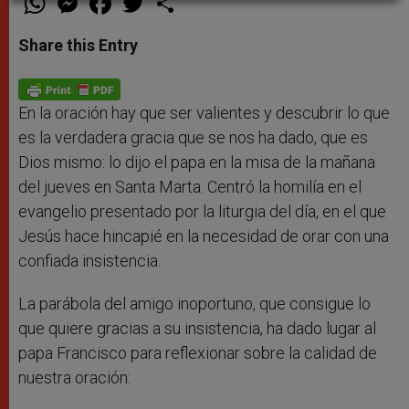
h
e
a
w
h
a
s
c
i
a
t
s
e
t
r
Share this Entry
s
e
b
t
e
A
n
o
e
p
g
o
r
p
e
k
r
En la oración hay que ser valientes y descubrir lo que
es la verdadera gracia que se nos ha dado, que es
Dios mismo: lo dijo el papa en la misa de la mañana
del jueves en Santa Marta. Centró la homilía en el
evangelio presentado por la liturgia del día, en el que
Jesús hace hincapié en la necesidad de orar con una
confiada insistencia.
La parábola del amigo inoportuno, que consigue lo
que quiere gracias a su insistencia, ha dado lugar al
papa Francisco para reflexionar sobre la calidad de
nuestra oración: