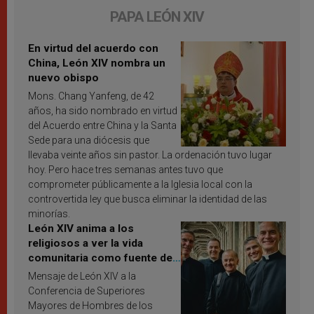
PAPA LEÓN XIV
En virtud del acuerdo con
China, León XIV nombra un
nuevo obispo
Mons. Chang Yanfeng, de 42
años, ha sido nombrado en virtud
del Acuerdo entre China y la Santa
Sede para una diócesis que
llevaba veinte años sin pastor. La ordenación tuvo lugar
hoy. Pero hace tres semanas antes tuvo que
comprometer públicamente a la Iglesia local con la
controvertida ley que busca eliminar la identidad de las
minorías.
León XIV anima a los
religiosos a ver la vida
comunitaria como fuente de
inspiración y santificación
Mensaje de León XIV a la
Conferencia de Superiores
Mayores de Hombres de los