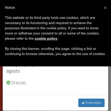
ES
Notice
×
x
Aviso importante
This website or its third party tools use cookies, which are
necessary to its functioning and required to achieve the
Del 27 de julio al 7 de agosto haremos la pausa
purposes illustrated in the cookie policy. If you want to know
La oración tiene que ser valiente,
anual, aprovechando que en el periodo de verano
more or withdraw your consent to all or some of the cookies,
please refer to the
cookie policy
.
se generan menos informaciones y también el
con la confianza de que el Señor
consumo de las mismas disminuye.
nos escucha
By closing this banner, scrolling this page, clicking a link or
continuing to browse otherwise, you agree to the use of cookies.
Retomamos el trabajo ordinario de las ediciones
en inglés y español de ZENIT el lunes 10 de
El papa en Santa Marta este jueves. ‘Lo
agosto.
que pedimos es un poco como… el
Gracias.
papel en que se envuelve la gracia,
aunque la gracia es Él quien me la trae’
Entendido
OCTUBRE 10, 2013 00:00
ZENIT STAFF
PAPAS
W
M
F
T
S