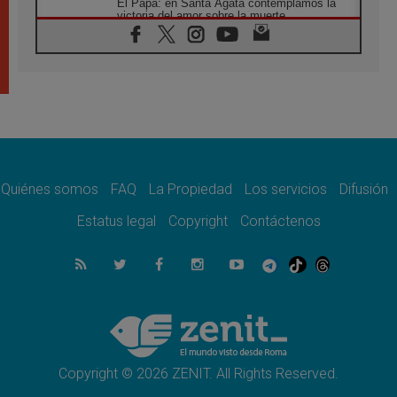
El Papa: en Santa Ágata contemplamos la
victoria del amor sobre la muerte
08.08.2026
León XIV visitará el Santuario de la Madre
del Buen Consejo de Genazzano
07.08.2026
Filipinas: el Vicariato Apostólico de Calapán
se convierte en diócesis
07.08.2026
Honduras: Los desplazados invisibles de una
crisis olvidada
Quiénes somos
FAQ
La Propiedad
Los servicios
Difusión
07.08.2026
Bokalic: "En Argentina el Papa León señalará
Estatus legal
Copyright
Contáctenos
el compromiso del cristiano"
07.08.2026
La matanza de niños en Gaza no cesa: 300
muertos en 300 días
07.08.2026
Tagle: La guerra desfigura el mundo, solo la
revelación de Dios lo transfigura
Copyright © 2026 ZENIT. All Rights Reserved.