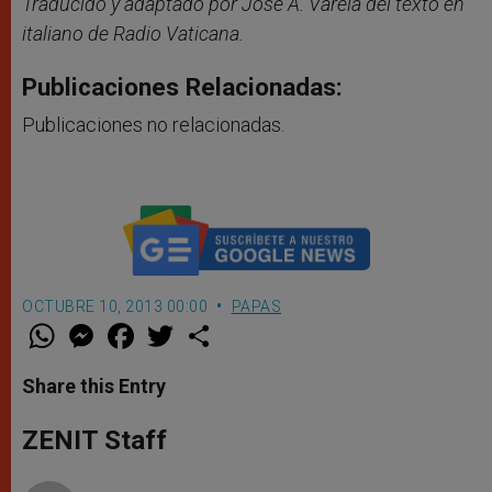
Traducido y adaptado por José A. Varela del texto en
italiano de Radio Vaticana.
Publicaciones Relacionadas:
Publicaciones no relacionadas.
OCTUBRE 10, 2013 00:00
PAPAS
W
M
F
T
S
h
e
a
w
h
a
s
c
i
a
t
s
e
t
r
Share this Entry
s
e
b
t
e
A
n
o
e
p
g
o
r
ZENIT Staff
p
e
k
r