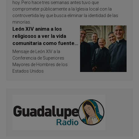
hoy. Pero hace tres semanas antes tuvo que
comprometer públicamente a la Iglesia local con la
controvertida ley que busca eliminar la identidad de las
minorías.
León XIV anima a los
religiosos a ver la vida
comunitaria como fuente
de inspiración y
Mensaje de León XIV a la
santificación
Conferencia de Superiores
Mayores de Hombres de los
Estados Unidos