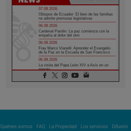
07.08.2026
Obispos de Ecuador: El bien de las familias
no admite premuras legislativas
06.08.2026
Cardenal Parolin: La paz comienza con la
empatía al dolor del otro
06.08.2026
Fray Marco Vianelli: Aprender el Evangelio
de la Paz en la Escuela de San Francisco
06.08.2026
La visita del Papa León XIV a Asís en un
minuto
06.08.2026
El agradecimiento de los jóvenes al Papa:
«Hoy nos sentimos Iglesia»
06.08.2026
Líbano: Reanudan los coloquios en Roma en
medio de tensiones y ataques en el sur del
país
06.08.2026
Hiroshima y Nagasaki, 81 años después.
Comienzan "Diez Días Oración por la Paz"
Quiénes somos
FAQ
La Propiedad
Los servicios
Difusión