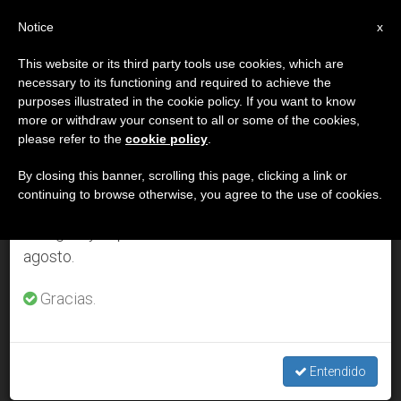
ES
Notice
×
x
Aviso importante
This website or its third party tools use cookies, which are
necessary to its functioning and required to achieve the
Del 27 de julio al 7 de agosto haremos la pausa
DÍA
purposes illustrated in the cookie policy. If you want to know
anual, aprovechando que en el periodo de verano
Octubre 14th, 2013
more or withdraw your consent to all or some of the cookies,
please refer to the
cookie policy
.
se generan menos informaciones y también el
consumo de las mismas disminuye.
By closing this banner, scrolling this page, clicking a link or
continuing to browse otherwise, you agree to the use of cookies.
ÚLTIMAS NOTICIAS
Retomamos el trabajo ordinario de las ediciones
en inglés y español de ZENIT el lunes 10 de
agosto.
El papa Francisco sugirió un 'Patio de los Gentiles' sobre
Borges
Gracias.
OCT 14, 2013 00:00
SERGIO MORA
Entendido