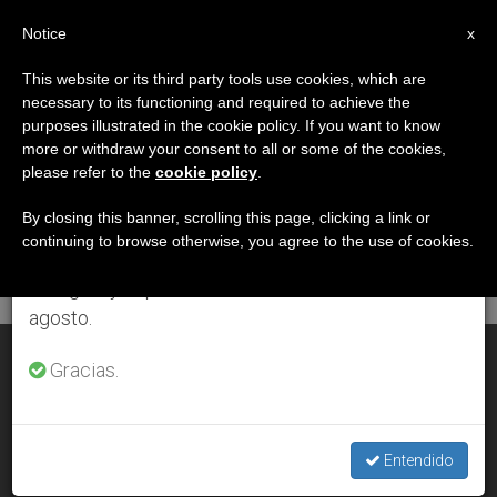
ES
Notice
×
x
Aviso importante
This website or its third party tools use cookies, which are
necessary to its functioning and required to achieve the
Del 27 de julio al 7 de agosto haremos la pausa
DÍA
purposes illustrated in the cookie policy. If you want to know
anual, aprovechando que en el periodo de verano
Octubre 16th, 2013
more or withdraw your consent to all or some of the cookies,
please refer to the
cookie policy
.
se generan menos informaciones y también el
consumo de las mismas disminuye.
By closing this banner, scrolling this page, clicking a link or
continuing to browse otherwise, you agree to the use of cookies.
ÚLTIMAS NOTICIAS
Retomamos el trabajo ordinario de las ediciones
en inglés y español de ZENIT el lunes 10 de
agosto.
Un sobreviviente de la shoah en la misa del papa Francisco
Gracias.
OCT 16, 2013 00:00
ZENIT STAFF
Entendido