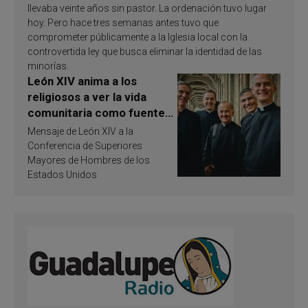
llevaba veinte años sin pastor. La ordenación tuvo lugar
hoy. Pero hace tres semanas antes tuvo que
comprometer públicamente a la Iglesia local con la
controvertida ley que busca eliminar la identidad de las
minorías.
León XIV anima a los
religiosos a ver la vida
comunitaria como fuente
de inspiración y
Mensaje de León XIV a la
santificación
Conferencia de Superiores
Mayores de Hombres de los
Estados Unidos