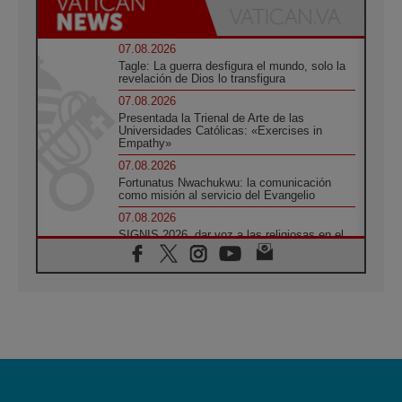
07.08.2026
Tagle: La guerra desfigura el mundo, solo la
revelación de Dios lo transfigura
07.08.2026
Presentada la Trienal de Arte de las
Universidades Católicas: «Exercises in
Empathy»
07.08.2026
Fortunatus Nwachukwu: la comunicación
como misión al servicio del Evangelio
07.08.2026
SIGNIS 2026, dar voz a las religiosas en el
espacio público
07.08.2026
Lanzan un proyecto de empoderamiento
digital para mujeres líderes en África
07.08.2026
Programa oficial del Viaje Apostólico del
Papa León XIV a Francia
07.08.2026
Obispos de Ecuador: El bien de las familias