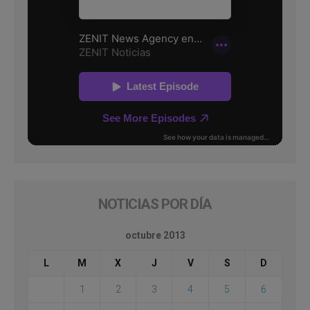
NOTICIAS POR DÍA
octubre 2013
L
M
X
J
V
S
D
1
2
3
4
5
6