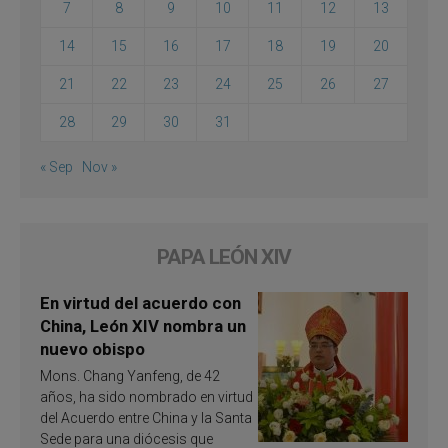
7
8
9
10
11
12
13
14
15
16
17
18
19
20
21
22
23
24
25
26
27
28
29
30
31
« Sep
Nov »
PAPA LEÓN XIV
En virtud del acuerdo con
China, León XIV nombra un
nuevo obispo
Mons. Chang Yanfeng, de 42
años, ha sido nombrado en virtud
del Acuerdo entre China y la Santa
Sede para una diócesis que