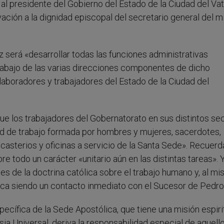
l presidente del Gobierno del Estado de la Ciudad del Vat
vación a la dignidad episcopal del secretario general del 
ez será «desarrollar todas las funciones administrativas
l trabajo de las varias direcciones componentes de dicho
olaboradores y trabajadores del Estado de la Ciudad del
ue los trabajadores del Gobernatorato en sus distintos se
ad de trabajo formada por hombres y mujeres, sacerdotes,
dicasterios y oficinas a servicio de la Santa Sede». Recuerd
 todo un carácter «unitario aún en las distintas tareas». 
s de la doctrina católica sobre el trabajo humano y, al m
ica siendo un contacto inmediato con el Sucesor de Pedro
cífica de la Sede Apostólica, que tiene una misión espiri
esia Universal, deriva la responsabilidad especial de aquell