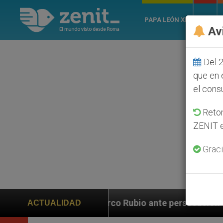
PAPA LEÓN XIV
ROMA
Av
Del 2
que en 
el cons
Retom
ZENIT e
Graci
Marco Rubio ante persecución de colonos judíos que afe
ACTUALIDAD