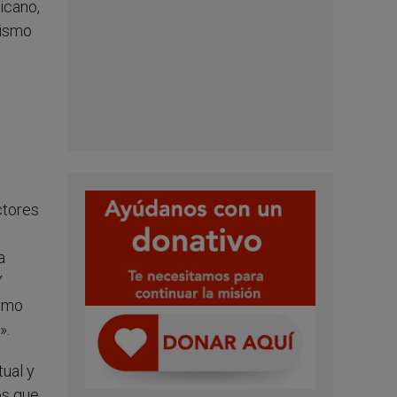
icano,
mismo
ctores
a
Y
ismo
».
tual y
os que