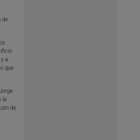
a de
los
ificio
 y a
go que
 Jorge
 la
ción de