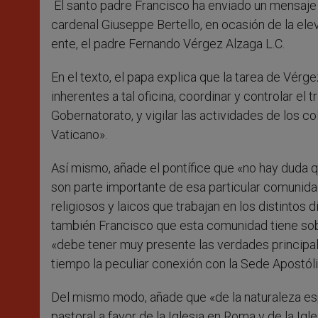
El santo padre Francisco ha enviado un mensaje a
r
cardenal Giuseppe Bertello, en ocasión de la ele
ente, el padre Fernando Vérgez Alzaga L.C.
En el texto, el papa explica que la tarea de Vérg
inherentes a tal oficina, coordinar y controlar e
Gobernatorato, y vigilar las actividades de los c
Vaticano».
Así mismo, añade el pontífice que «no hay duda q
son parte importante de esa particular comunid
religiosos y laicos que trabajan en los distintos 
también Francisco que esta comunidad tiene sobre
«debe tener muy presente las verdades principale
tiempo la peculiar conexión con la Sede Apostól
Del mismo modo, añade que «de la naturaleza espe
pastoral a favor de la Iglesia en Roma y de la Igl