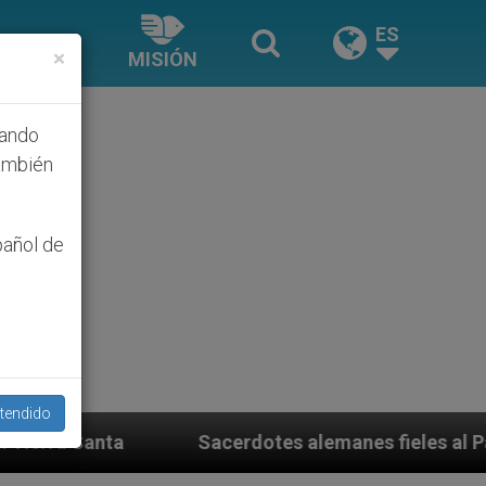
ES
×
MISIÓN
hando
ambién
pañol de
tendido
acerdotes alemanes fieles al Papa contestan a su prop