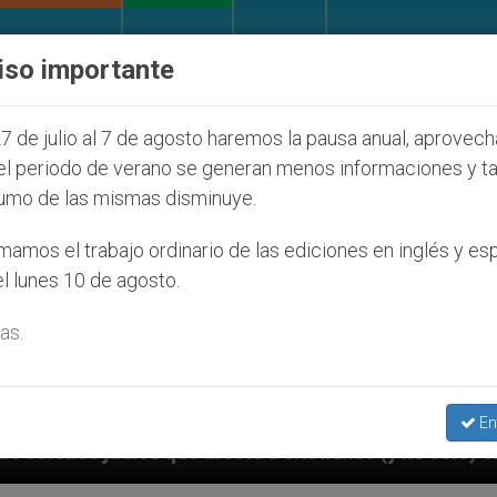
IGLESIA Y MUNDO
DOCUMENTOS
DONATIVOS
iso importante
7 de julio al 7 de agosto haremos la pausa anual, aprovec
el periodo de verano se generan menos informaciones y t
umo de las mismas disminuye.
amos el trabajo ordinario de las ediciones en inglés y es
l lunes 10 de agosto.
as.
En
cta a cristianos (y no sólo) en Tierra Santa
S