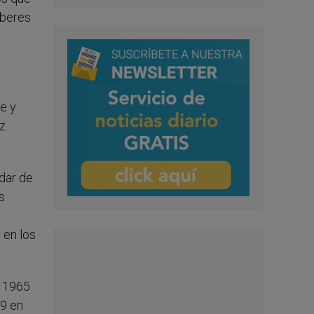
eberes
fe y
uz
dar de
s
 en los
e 1965
69 en