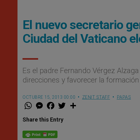
El nuevo secretario ge
Ciudad del Vaticano e
Es el padre Fernando Vérgez Alzaga L
direcciones y favorecer la formación
OCTUBRE 15, 2013 00:00
ZENIT STAFF
PAPAS
W
M
F
T
S
h
e
a
w
h
a
s
c
i
a
t
s
e
t
r
Share this Entry
s
e
b
t
e
A
n
o
e
p
g
o
r
p
e
k