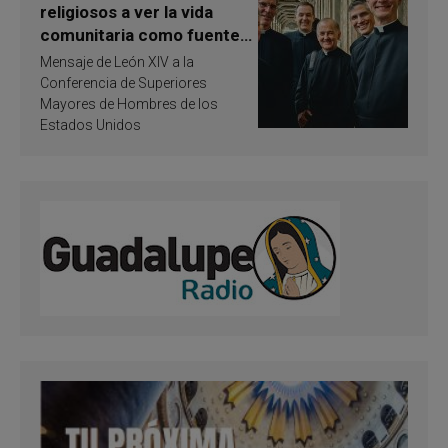
religiosos a ver la vida
comunitaria como fuente
de inspiración y
Mensaje de León XIV a la
santificación
Conferencia de Superiores
Mayores de Hombres de los
Estados Unidos