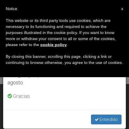
ES
Notice
×
x
Aviso importante
This website or its third party tools use cookies, which are
necessary to its functioning and required to achieve the
Del 27 de julio al 7 de agosto haremos la pausa
DÍA
purposes illustrated in the cookie policy. If you want to know
anual, aprovechando que en el periodo de verano
Octubre 15th, 2013
more or withdraw your consent to all or some of the cookies,
please refer to the
cookie policy
.
se generan menos informaciones y también el
consumo de las mismas disminuye.
By closing this banner, scrolling this page, clicking a link or
continuing to browse otherwise, you agree to the use of cookies.
ÚLTIMAS NOTICIAS
Retomamos el trabajo ordinario de las ediciones
en inglés y español de ZENIT el lunes 10 de
agosto.
Santa Teresa de Jesús
Gracias.
OCT 15, 2013 00:00
ISABEL ORELLANA VILCHES
Entendido