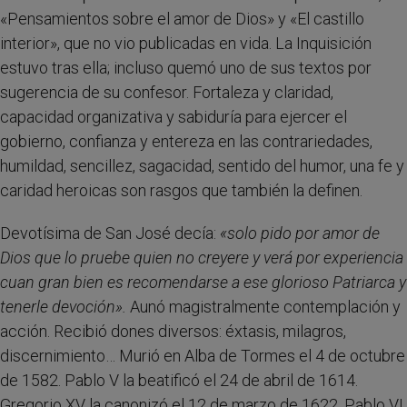
«Pensamientos sobre el amor de Dios» y «El castillo
interior», que no vio publicadas en vida. La Inquisición
estuvo tras ella; incluso quemó uno de sus textos por
sugerencia de su confesor. Fortaleza y claridad,
capacidad organizativa y sabiduría para ejercer el
gobierno, confianza y entereza en las contrariedades,
humildad, sencillez, sagacidad, sentido del humor, una fe y
caridad heroicas son rasgos que también la definen.
Devotísima de San José decía:
«solo pido por amor de
Dios que lo pruebe quien no creyere y verá por experiencia
cuan gran bien es recomendarse a ese glorioso Patriarca y
tenerle devoción».
Aunó magistralmente contemplación y
acción. Recibió dones diversos: éxtasis, milagros,
discernimiento… Murió en Alba de Tormes el 4 de octubre
de 1582. Pablo V la beatificó el 24 de abril de 1614.
Gregorio XV la canonizó el 12 de marzo de 1622. Pablo VI