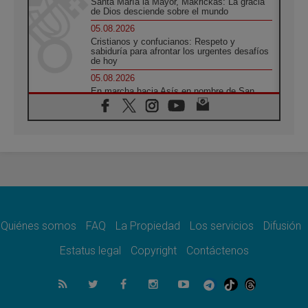
Santa María la Mayor, Makrickas: La gracia
de Dios desciende sobre el mundo
05.08.2026
Cristianos y confucianos: Respeto y
sabiduría para afrontar los urgentes desafíos
de hoy
05.08.2026
En marcha hacia Asís en nombre de San
Francisco, a la espera de León
05.08.2026
Venezuela, Padre Pagniello: "En medio del
dolor, una Iglesia que no se rinde"
05.08.2026
La Fuerza del "Círculo de Héroes" con el
Papa en la Audiencia General
05.08.2026
Nuncio en Ucrania: Preocupa escuchar a
quienes bendicen la guerra
Quiénes somos
FAQ
La Propiedad
Los servicios
Difusión
05.08.2026
Estatus legal
Copyright
Contáctenos
Ucrania: Ataque masivo en Kyiv durante la
noche
05.08.2026
Colombo: "La visita del Papa a Argentina
llevará un mensaje de paz y dignidad