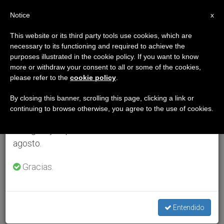
ES
Notice
×
x
Aviso importante
This website or its third party tools use cookies, which are
necessary to its functioning and required to achieve the
Del 27 de julio al 7 de agosto haremos la pausa
purposes illustrated in the cookie policy. If you want to know
anual, aprovechando que en el periodo de verano
more or withdraw your consent to all or some of the cookies,
please refer to the
cookie policy
.
se generan menos informaciones y también el
consumo de las mismas disminuye.
By closing this banner, scrolling this page, clicking a link or
continuing to browse otherwise, you agree to the use of cookies.
Retomamos el trabajo ordinario de las ediciones
en inglés y español de ZENIT el lunes 10 de
agosto.
Gracias.
Entendido