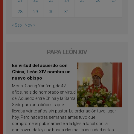
21
22
23
24
25
26
27
28
29
30
31
« Sep
Nov »
PAPA LEÓN XIV
En virtud del acuerdo con
China, León XIV nombra un
nuevo obispo
Mons. Chang Yanfeng, de 42
años, ha sido nombrado en virtud
del Acuerdo entre China y la Santa
Sede para una diócesis que
llevaba veinte años sin pastor. La ordenación tuvo lugar
hoy. Pero hace tres semanas antes tuvo que
comprometer públicamente a la Iglesia local con la
controvertida ley que busca eliminar la identidad de las