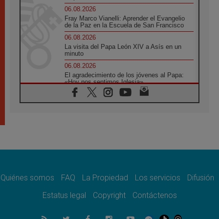
06.08.2026
Fray Marco Vianelli: Aprender el Evangelio
de la Paz en la Escuela de San Francisco
06.08.2026
La visita del Papa León XIV a Asís en un
minuto
06.08.2026
El agradecimiento de los jóvenes al Papa:
«Hoy nos sentimos Iglesia»
06.08.2026
Líbano: Reanudan los coloquios en Roma en
medio de tensiones y ataques en el sur del
país
06.08.2026
Hiroshima y Nagasaki, 81 años después.
Comienzan "Diez Días Oración por la Paz"
06.08.2026
Pizzaballa en Asís: los cristianos quieren
paz
Quiénes somos
FAQ
La Propiedad
Los servicios
Difusión
06.08.2026
Estatus legal
Copyright
Contáctenos
Sturla: La visita de León XIV será una buena
noticia para todo el Uruguay
06.08.2026