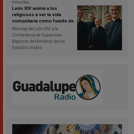
minorías.
León XIV anima a los
religiosos a ver la vida
comunitaria como fuente de
inspiración y santificación
Mensaje de León XIV a la
Conferencia de Superiores
Mayores de Hombres de los
Estados Unidos