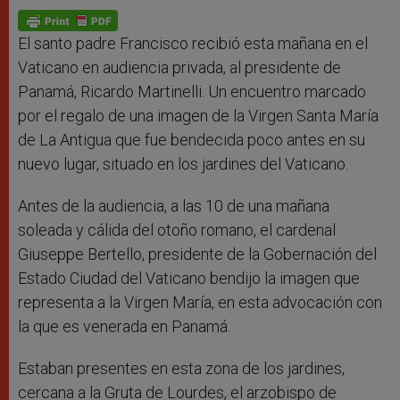
A
n
o
e
p
g
o
r
p
e
k
r
El santo padre Francisco recibió esta mañana en el
Vaticano en audiencia privada, al presidente de
Panamá, Ricardo Martinelli. Un encuentro marcado
por el regalo de una imagen de la Virgen Santa María
de La Antigua que fue bendecida poco antes en su
nuevo lugar, situado en los jardines del Vaticano.
Antes de la audiencia, a las 10 de una mañana
soleada y cálida del otoño romano, el cardenal
Giuseppe Bertello, presidente de la Gobernación del
Estado Ciudad del Vaticano bendijo la imagen que
representa a la Virgen María, en esta advocación con
la que es venerada en Panamá.
Estaban presentes en esta zona de los jardines,
cercana a la Gruta de Lourdes, el arzobispo de