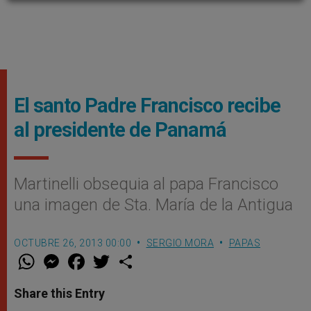
El santo Padre Francisco recibe
al presidente de Panamá
Martinelli obsequia al papa Francisco
una imagen de Sta. María de la Antigua
OCTUBRE 26, 2013 00:00
SERGIO MORA
PAPAS
W
M
F
T
S
h
e
a
w
h
a
s
c
i
a
t
s
e
t
r
Share this Entry
s
e
b
t
e