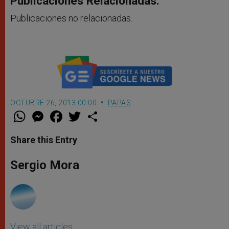
Publicaciones Relacionadas:
Publicaciones no relacionadas.
OCTUBRE 26, 2013 00:00
PAPAS
W
M
F
T
S
h
e
a
w
h
a
s
c
i
a
t
s
e
t
r
Share this Entry
s
e
b
t
e
A
n
o
e
p
g
o
r
Sergio Mora
p
e
k
r
View all articles