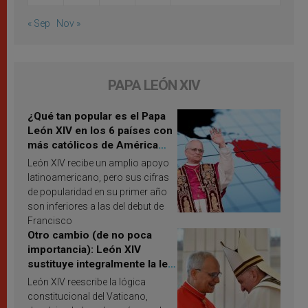
« Sep
Nov »
PAPA LEÓN XIV
¿Qué tan popular es el Papa
León XIV en los 6 países con
más católicos de América
Latina en 2026? Publican
León XIV recibe un amplio apoyo
resultados de investigación
latinoamericano, pero sus cifras
de popularidad en su primer año
son inferiores a las del debut de
Francisco
Otro cambio (de no poca
importancia): León XIV
sustituye integralmente la ley
vaticana de Papa Francisco
León XIV reescribe la lógica
constitucional del Vaticano,