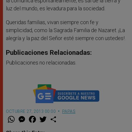
la comunica espontáneamente, es sal de la tierra y
luz del mundo, es levadura para la sociedad.
Queridas familias, vivan siempre con fe y
simplicidad, como la Sagrada Familia de Nazaret. ¡La
alegría y la paz del Señor esté siempre con ustedes!.
Publicaciones Relacionadas:
Publicaciones no relacionadas.
OCTUBRE 27, 2013 00:00
PAPAS
W
M
F
T
S
h
e
a
w
h
a
s
c
i
a
t
s
e
t
r