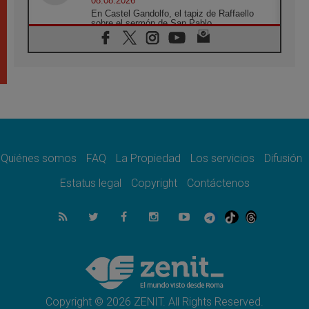
08.08.2026
En Castel Gandolfo, el tapiz de Raffaello
sobre el sermón de San Pablo
08.08.2026
En Colombia, «la paz no se compra con una
firma»
08.08.2026
En Venezuela celebraron los 416 años del
Santo Cristo de La Grita
08.08.2026
El Papa: en Santa Ágata contemplamos la
victoria del amor sobre la muerte
Quiénes somos
FAQ
La Propiedad
Los servicios
Difusión
08.08.2026
León XIV visitará el Santuario de la Madre
Estatus legal
Copyright
Contáctenos
del Buen Consejo de Genazzano
07.08.2026
Filipinas: el Vicariato Apostólico de Calapán
se convierte en diócesis
07.08.2026
Honduras: Los desplazados invisibles de una
crisis olvidada
Copyright © 2026 ZENIT. All Rights Reserved.