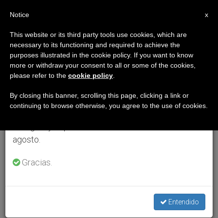
ES
Notice
×
x
Aviso importante
This website or its third party tools use cookies, which are
necessary to its functioning and required to achieve the
Del 27 de julio al 7 de agosto haremos la pausa
purposes illustrated in the cookie policy. If you want to know
anual, aprovechando que en el periodo de verano
more or withdraw your consent to all or some of the cookies,
please refer to the
cookie policy
.
se generan menos informaciones y también el
consumo de las mismas disminuye.
By closing this banner, scrolling this page, clicking a link or
continuing to browse otherwise, you agree to the use of cookies.
Retomamos el trabajo ordinario de las ediciones
en inglés y español de ZENIT el lunes 10 de
agosto.
Gracias.
Entendido