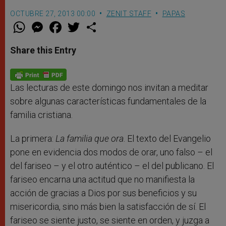
OCTUBRE 27, 2013 00:00
ZENIT STAFF
PAPAS
W
M
F
T
S
h
e
a
w
h
a
s
c
i
a
t
s
e
t
r
Share this Entry
s
e
b
t
e
A
n
o
e
p
g
o
r
p
e
k
r
Las lecturas de este domingo nos invitan a meditar
sobre algunas características fundamentales de la
familia cristiana.
La primera:
La familia que ora
. El texto del Evangelio
pone en evidencia dos modos de orar, uno falso – el
del fariseo – y el otro auténtico – el del publicano. El
fariseo encarna una actitud que no manifiesta la
acción de gracias a Dios por sus beneficios y su
misericordia, sino más bien la satisfacción de sí. El
fariseo se siente justo, se siente en orden, y juzga a