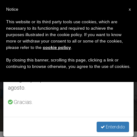
ES
Notice
×
x
Aviso importante
This website or its third party tools use cookies, which are
necessary to its functioning and required to achieve the
Del 27 de julio al 7 de agosto haremos la pausa
,
IGLESIA LOCAL
JÓVENES
purposes illustrated in the cookie policy. If you want to know
anual, aprovechando que en el periodo de verano
more or withdraw your consent to all or some of the cookies,
please refer to the
cookie policy
.
se generan menos informaciones y también el
consumo de las mismas disminuye.
By closing this banner, scrolling this page, clicking a link or
continuing to browse otherwise, you agree to the use of cookies.
Retomamos el trabajo ordinario de las ediciones
en inglés y español de ZENIT el lunes 10 de
Himno oficial de la Jornada Mundial de la Juventud
agosto.
Seúl 2027
Gracias.
Redacción Zenit
agosto 3, 2026
Lee más
Entendido