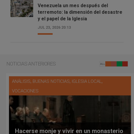
Venezuela un mes después del
terremoto: la dimensión del desastre
y el papel de la Iglesia
JUL 23, 2026 20:13
NOTICIAS ANTERIORES
ALL
,
,
,
ANÁLISIS
BUENAS NOTICIAS
IGLESIA LOCAL
VOCACIONES
Hacerse monje y vivir en un monasterio