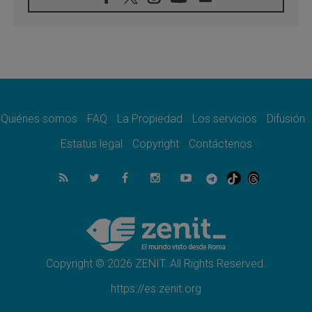
Filipinas: el Vicariato Apostólico de Calapán
se convierte en diócesis
07.08.2026
Honduras: Los desplazados invisibles de una
crisis olvidada
07.08.2026
Bokalic: "En Argentina el Papa León señalará
el compromiso del cristiano"
Quiénes somos
FAQ
La Propiedad
Los servicios
Difusión
07.08.2026
La matanza de niños en Gaza no cesa: 300
Estatus legal
Copyright
Contáctenos
muertos en 300 días
07.08.2026
Tagle: La guerra desfigura el mundo, solo la
revelación de Dios lo transfigura
07.08.2026
Presentada la Trienal de Arte de las
Universidades Católicas: «Exercises in
Empathy»
Copyright © 2026 ZENIT. All Rights Reserved.
https://es.zenit.org