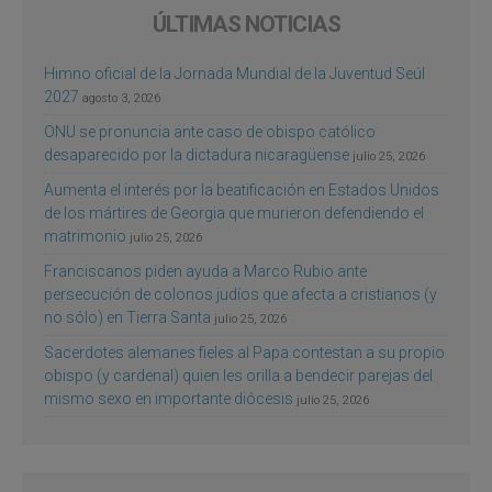
ÚLTIMAS NOTICIAS
Himno oficial de la Jornada Mundial de la Juventud Seúl
2027
agosto 3, 2026
ONU se pronuncia ante caso de obispo católico
desaparecido por la dictadura nicaragüense
julio 25, 2026
Aumenta el interés por la beatificación en Estados Unidos
de los mártires de Georgia que murieron defendiendo el
matrimonio
julio 25, 2026
Franciscanos piden ayuda a Marco Rubio ante
persecución de colonos judíos que afecta a cristianos (y
no sólo) en Tierra Santa
julio 25, 2026
Sacerdotes alemanes fieles al Papa contestan a su propio
obispo (y cardenal) quien les orilla a bendecir parejas del
mismo sexo en importante diócesis
julio 25, 2026