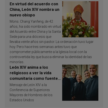
En virtud del acuerdo con
China, León XIV nombra un
nuevo obispo
Mons. Chang Yanfeng, de 42
años, ha sido nombrado en virtud
del Acuerdo entre China y la Santa
Sede para una diócesis que
llevaba veinte años sin pastor. La ordenación tuvo lugar
hoy. Pero hace tres semanas antes tuvo que
comprometer públicamente a la Iglesia local con la
controvertida ley que busca eliminar la identidad de las
minorías.
León XIV anima a los
religiosos a ver la vida
comunitaria como fuente
de inspiración y
Mensaje de León XIV a la
santificación
Conferencia de Superiores
Mayores de Hombres de los
Estados Unidos