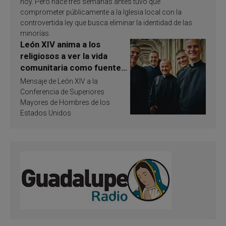
hoy. Pero hace tres semanas antes tuvo que
comprometer públicamente a la Iglesia local con la
controvertida ley que busca eliminar la identidad de las
minorías.
León XIV anima a los
religiosos a ver la vida
comunitaria como fuente
de inspiración y
Mensaje de León XIV a la
santificación
Conferencia de Superiores
Mayores de Hombres de los
Estados Unidos