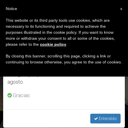
ES
Notice
×
x
Aviso importante
This website or its third party tools use cookies, which are
necessary to its functioning and required to achieve the
Del 27 de julio al 7 de agosto haremos la pausa
ETIQUETA
purposes illustrated in the cookie policy. If you want to know
anual, aprovechando que en el periodo de verano
Posts Tagged ‘24
more or withdraw your consent to all or some of the cookies,
please refer to the
cookie policy
.
se generan menos informaciones y también el
Enero 2018’
consumo de las mismas disminuye.
By closing this banner, scrolling this page, clicking a link or
continuing to browse otherwise, you agree to the use of cookies.
Retomamos el trabajo ordinario de las ediciones
en inglés y español de ZENIT el lunes 10 de
ÚLTIMAS NOTICIAS
agosto.
Gracias.
Jóvenes: San Francisco de Sales, "modelo de dulzura"
Entendido