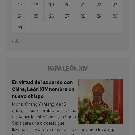
17
18
19
20
21
22
23
24
25
26
27
28
29
30
31
« Jul
PAPA LEÓN XIV
En virtud del acuerdo con
China, León XIV nombra un
nuevo obispo
Mons. Chang Yanfeng, de 42
años, ha sido nombrado en virtud
del Acuerdo entre China y la Santa
Sede para una diócesis que
llevaba veinte años sin pastor. La ordenación tuvo lugar