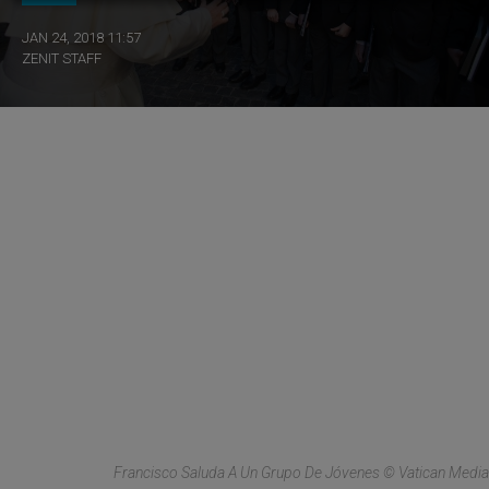
JAN 24, 2018 11:57
ZENIT STAFF
Francisco Saluda A Un Grupo De Jóvenes © Vatican Media