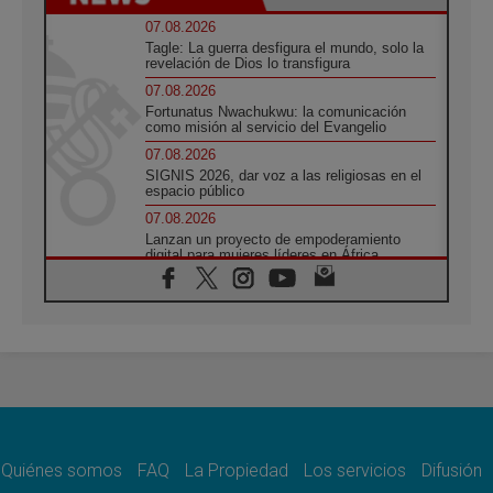
07.08.2026
Tagle: La guerra desfigura el mundo, solo la
revelación de Dios lo transfigura
07.08.2026
Fortunatus Nwachukwu: la comunicación
como misión al servicio del Evangelio
07.08.2026
SIGNIS 2026, dar voz a las religiosas en el
espacio público
07.08.2026
Lanzan un proyecto de empoderamiento
digital para mujeres líderes en África
07.08.2026
Programa oficial del Viaje Apostólico del
Papa León XIV a Francia
07.08.2026
Obispos de Ecuador: El bien de las familias
no admite premuras legislativas
06.08.2026
Cardenal Parolin: La paz comienza con la
empatía al dolor del otro
Quiénes somos
FAQ
La Propiedad
Los servicios
Difusión
06.08.2026