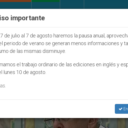
IGLESIA Y MUNDO
DOCUMENTOS
DONATIVOS
iso importante
a Juventud Seúl 2027
ONU se pronuncia ante ca
7 de julio al 7 de agosto haremos la pausa anual, aprovec
el periodo de verano se generan menos informaciones y t
umo de las mismas disminuye.
Ordenación Episcopal’
amos el trabajo ordinario de las ediciones en inglés y es
l lunes 10 de agosto.
as.
En