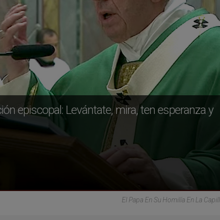
ón episcopal: Levántate, mira, ten esperanza y
El Papa En Su Homilía En La Capill