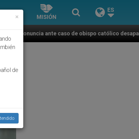
ES
×
MISIÓN
so de obispo católico desaparecido por la dictadura 
hando
ambién
pañol de
tendido