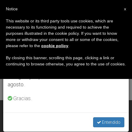
ES
Notice
×
x
Aviso importante
This website or its third party tools use cookies, which are
necessary to its functioning and required to achieve the
Del 27 de julio al 7 de agosto haremos la pausa
ETIQUETA
purposes illustrated in the cookie policy. If you want to know
anual, aprovechando que en el periodo de verano
Posts Tagged
more or withdraw your consent to all or some of the cookies,
please refer to the
cookie policy
.
se generan menos informaciones y también el
‘agencias’
consumo de las mismas disminuye.
By closing this banner, scrolling this page, clicking a link or
continuing to browse otherwise, you agree to the use of cookies.
Retomamos el trabajo ordinario de las ediciones
en inglés y español de ZENIT el lunes 10 de
ÚLTIMAS NOTICIAS
agosto.
Gracias.
AICA: 57 años al servicio de la Iglesia
Entendido
JUN 11, 2013 00:00