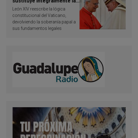
sustituye integralmente la
ley vaticana de Papa
León XIV reescribe la lógica
Francisco
constitucional del Vaticano,
devolviendo la soberanía papal a
sus fundamentos legales