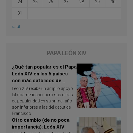
24
25
26
27
28
29
30
31
« Jul
PAPA LEÓN XIV
¿Qué tan popular es el Papa
León XIV en los 6 países
con más católicos de
América Latina en 2026?
León XIV recibe un amplio apoyo
Publican resultados de
latinoamericano, pero sus cifras
investigación
de popularidad en su primer año
son inferiores a las del debut de
Francisco
Otro cambio (de no poca
importancia): León XIV