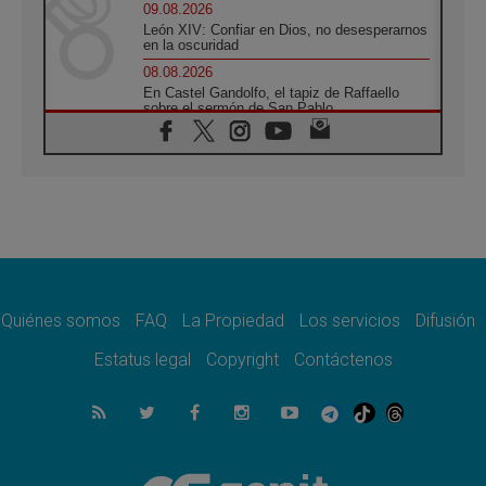
09.08.2026
León XIV: Confiar en Dios, no desesperarnos
en la oscuridad
08.08.2026
En Castel Gandolfo, el tapiz de Raffaello
sobre el sermón de San Pablo
08.08.2026
En Colombia, «la paz no se compra con una
firma»
08.08.2026
En Venezuela celebraron los 416 años del
Santo Cristo de La Grita
08.08.2026
El Papa: en Santa Ágata contemplamos la
victoria del amor sobre la muerte
Quiénes somos
FAQ
La Propiedad
Los servicios
Difusión
08.08.2026
León XIV visitará el Santuario de la Madre
Estatus legal
Copyright
Contáctenos
del Buen Consejo de Genazzano
07.08.2026
Filipinas: el Vicariato Apostólico de Calapán
se convierte en diócesis
07.08.2026
Honduras: Los desplazados invisibles de una
crisis olvidada