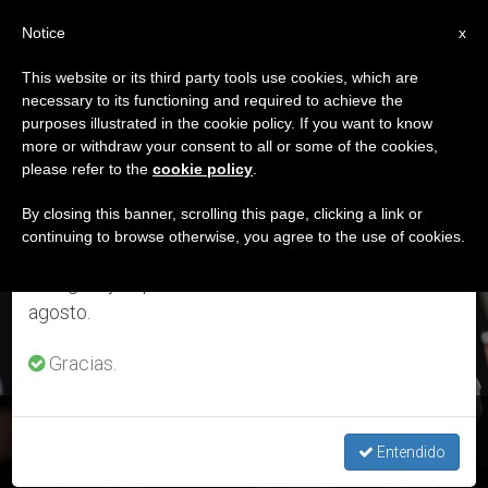
ES
Notice
×
x
Aviso importante
This website or its third party tools use cookies, which are
necessary to its functioning and required to achieve the
Del 27 de julio al 7 de agosto haremos la pausa
ETIQUETA
purposes illustrated in the cookie policy. If you want to know
anual, aprovechando que en el periodo de verano
Posts Tagged
more or withdraw your consent to all or some of the cookies,
please refer to the
cookie policy
.
se generan menos informaciones y también el
‘agradecimiento’
consumo de las mismas disminuye.
By closing this banner, scrolling this page, clicking a link or
continuing to browse otherwise, you agree to the use of cookies.
Retomamos el trabajo ordinario de las ediciones
en inglés y español de ZENIT el lunes 10 de
ÚLTIMAS NOTICIAS
agosto.
Gracias.
España: El músico Fernando Vacas recibe el agradecimiento
del Papa
Entendido