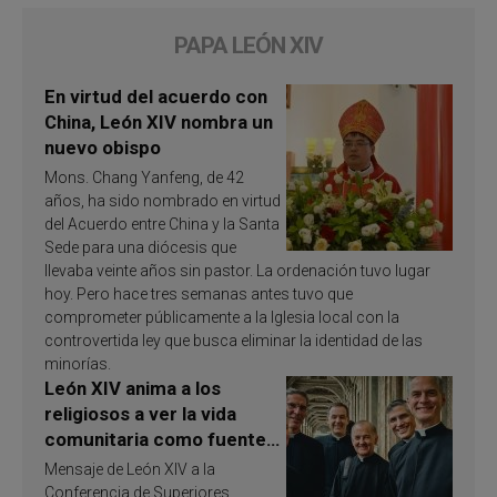
PAPA LEÓN XIV
En virtud del acuerdo con
China, León XIV nombra un
nuevo obispo
Mons. Chang Yanfeng, de 42
años, ha sido nombrado en virtud
del Acuerdo entre China y la Santa
Sede para una diócesis que
llevaba veinte años sin pastor. La ordenación tuvo lugar
hoy. Pero hace tres semanas antes tuvo que
comprometer públicamente a la Iglesia local con la
controvertida ley que busca eliminar la identidad de las
minorías.
León XIV anima a los
religiosos a ver la vida
comunitaria como fuente
de inspiración y
Mensaje de León XIV a la
santificación
Conferencia de Superiores