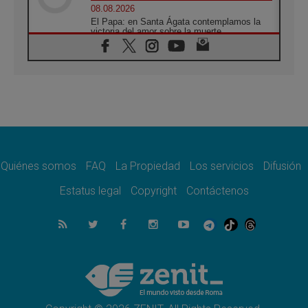
08.08.2026
El Papa: en Santa Ágata contemplamos la
victoria del amor sobre la muerte
08.08.2026
León XIV visitará el Santuario de la Madre
del Buen Consejo de Genazzano
07.08.2026
Filipinas: el Vicariato Apostólico de Calapán
se convierte en diócesis
07.08.2026
Honduras: Los desplazados invisibles de una
crisis olvidada
Quiénes somos
FAQ
La Propiedad
Los servicios
Difusión
07.08.2026
Bokalic: "En Argentina el Papa León señalará
Estatus legal
Copyright
Contáctenos
el compromiso del cristiano"
07.08.2026
La matanza de niños en Gaza no cesa: 300
muertos en 300 días
07.08.2026
Tagle: La guerra desfigura el mundo, solo la
revelación de Dios lo transfigura