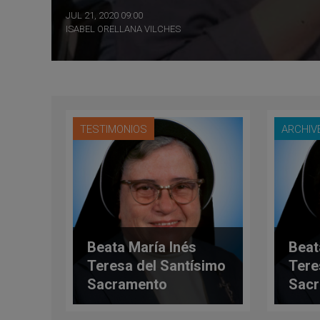
JUL 21, 2020 09:00
ISABEL ORELLANA VILCHES
TESTIMONIOS
ARCHIV
Beata María Inés
Beat
Teresa del Santísimo
Tere
Sacramento
Sac
(Manuelita de
(Man