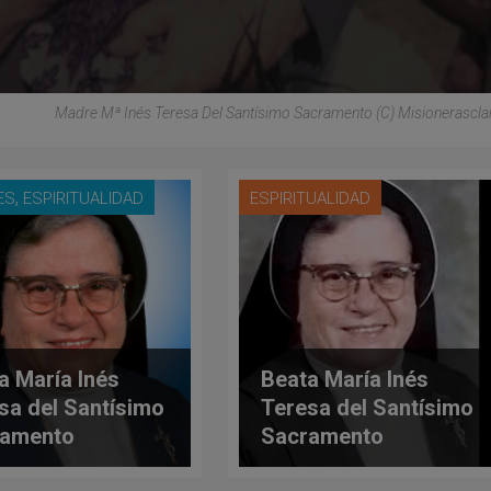
Madre Mª Inés Teresa Del Santísimo Sacramento (C) Misionerascla
,
ES
ESPIRITUALIDAD
ESPIRITUALIDAD
a María Inés
Beata María Inés
sa del Santísimo
Teresa del Santísimo
ramento
Sacramento
uelita de Jesús)
(Manuelita de Jesús)