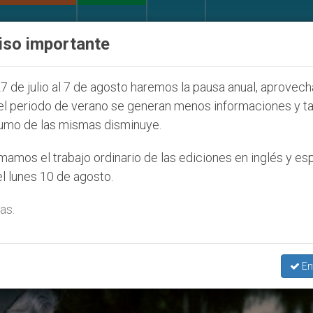
IGLESIA Y MUNDO
DOCUMENTOS
DONATIVOS
iso importante
 pronuncia ante caso de obispo católico desaparecido
7 de julio al 7 de agosto haremos la pausa anual, aprovec
el periodo de verano se generan menos informaciones y t
umo de las mismas disminuye.
a María Inés Teresa Del Santís
amos el trabajo ordinario de las ediciones en inglés y es
l lunes 10 de agosto.
as.
En