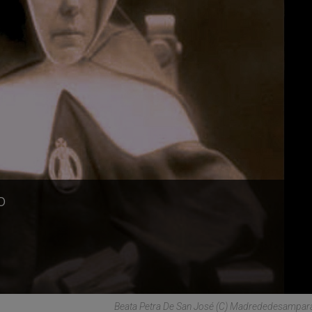
o
Beata Petra De San José (C) Madrededesampar