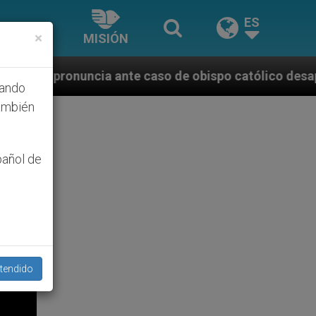
ES
×
MISIÓN
aso de obispo católico desaparecido por la dictadura
hando
ambién
pañol de
tendido