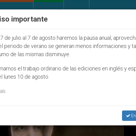
IGLESIA Y MUNDO
DOCUMENTOS
DONATIVOS
iso importante
la Juventud Seúl 2027
ONU se pronuncia ante c
7 de julio al 7 de agosto haremos la pausa anual, aprovec
el periodo de verano se generan menos informaciones y t
umo de las mismas disminuye.
a Petra De San José’
amos el trabajo ordinario de las ediciones en inglés y es
l lunes 10 de agosto.
as.
En