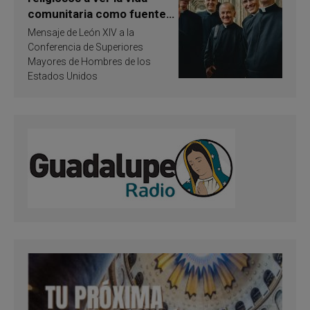
comunitaria como fuente
de inspiración y
Mensaje de León XIV a la
santificación
Conferencia de Superiores
Mayores de Hombres de los
Estados Unidos