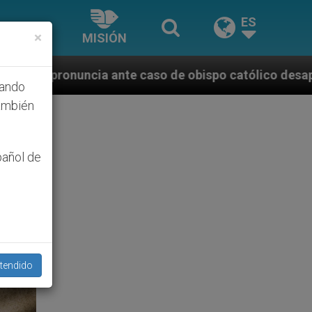
ES
×
MISIÓN
aso de obispo católico desaparecido por la dictadura
hando
ambién
pañol de
tendido