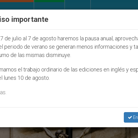
IGLESIA Y MUNDO
DOCUMENTOS
DONATIVOS
iso importante
la Juventud Seúl 2027
ONU se pronuncia ante c
7 de julio al 7 de agosto haremos la pausa anual, aprovec
el periodo de verano se generan menos informaciones y t
umo de las mismas disminuye.
ario’
amos el trabajo ordinario de las ediciones en inglés y es
l lunes 10 de agosto.
as.
En