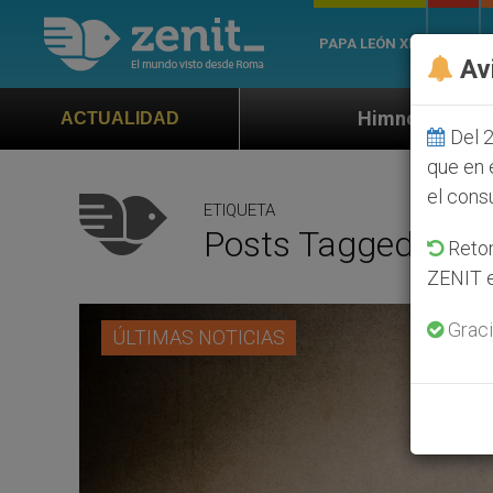
PAPA LEÓN XIV
ROMA
Av
Himno oficial de la Jornada Mundial de 
ACTUALIDAD
Del 2
que en 
el cons
ETIQUETA
Posts Tagged ‘calv
Retom
ZENIT e
Graci
ÚLTIMAS NOTICIAS