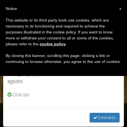
ES
Notice
×
x
Aviso importante
This website or its third party tools use cookies, which are
necessary to its functioning and required to achieve the
Del 27 de julio al 7 de agosto haremos la pausa
ETIQUETA
purposes illustrated in the cookie policy. If you want to know
anual, aprovechando que en el periodo de verano
Posts Tagged
more or withdraw your consent to all or some of the cookies,
please refer to the
cookie policy
.
se generan menos informaciones y también el
‘conversión Ecológica’
consumo de las mismas disminuye.
By closing this banner, scrolling this page, clicking a link or
continuing to browse otherwise, you agree to the use of cookies.
Retomamos el trabajo ordinario de las ediciones
en inglés y español de ZENIT el lunes 10 de
ÚLTIMAS NOTICIAS
agosto.
Gracias.
Mensaje del Papa al 46º Foro ‘European House –
Ambrosetti’
Entendido