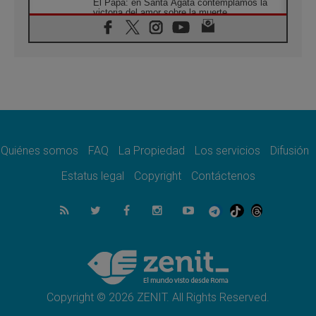
El Papa: en Santa Ágata contemplamos la
victoria del amor sobre la muerte
08.08.2026
León XIV visitará el Santuario de la Madre
del Buen Consejo de Genazzano
07.08.2026
Filipinas: el Vicariato Apostólico de Calapán
se convierte en diócesis
07.08.2026
Honduras: Los desplazados invisibles de una
crisis olvidada
Quiénes somos
FAQ
La Propiedad
Los servicios
Difusión
07.08.2026
Bokalic: "En Argentina el Papa León señalará
Estatus legal
Copyright
Contáctenos
el compromiso del cristiano"
07.08.2026
La matanza de niños en Gaza no cesa: 300
muertos en 300 días
07.08.2026
Tagle: La guerra desfigura el mundo, solo la
revelación de Dios lo transfigura
Copyright © 2026 ZENIT. All Rights Reserved.