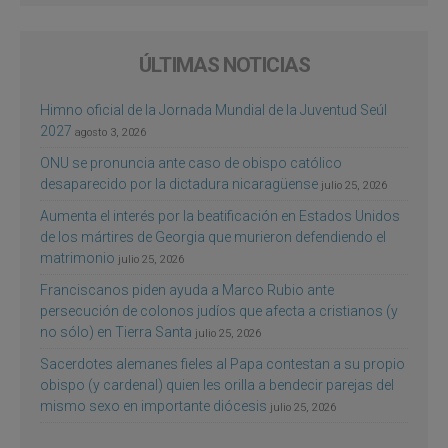
ÚLTIMAS NOTICIAS
Himno oficial de la Jornada Mundial de la Juventud Seúl
2027
agosto 3, 2026
ONU se pronuncia ante caso de obispo católico
desaparecido por la dictadura nicaragüense
julio 25, 2026
Aumenta el interés por la beatificación en Estados Unidos
de los mártires de Georgia que murieron defendiendo el
matrimonio
julio 25, 2026
Franciscanos piden ayuda a Marco Rubio ante
persecución de colonos judíos que afecta a cristianos (y
no sólo) en Tierra Santa
julio 25, 2026
Sacerdotes alemanes fieles al Papa contestan a su propio
obispo (y cardenal) quien les orilla a bendecir parejas del
mismo sexo en importante diócesis
julio 25, 2026