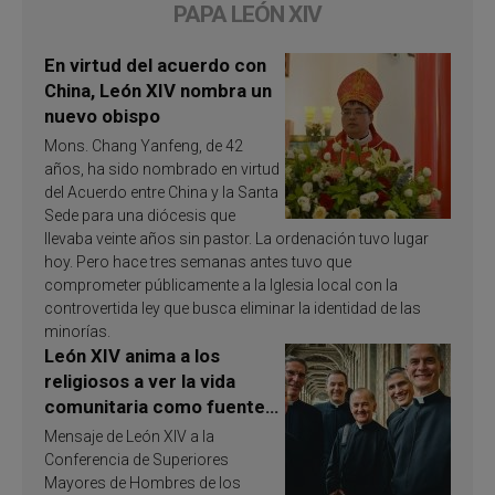
PAPA LEÓN XIV
En virtud del acuerdo con
China, León XIV nombra un
nuevo obispo
Mons. Chang Yanfeng, de 42
años, ha sido nombrado en virtud
del Acuerdo entre China y la Santa
Sede para una diócesis que
llevaba veinte años sin pastor. La ordenación tuvo lugar
hoy. Pero hace tres semanas antes tuvo que
comprometer públicamente a la Iglesia local con la
controvertida ley que busca eliminar la identidad de las
minorías.
León XIV anima a los
religiosos a ver la vida
comunitaria como fuente
de inspiración y
Mensaje de León XIV a la
santificación
Conferencia de Superiores
Mayores de Hombres de los