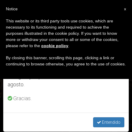
ES
Notice
×
x
Aviso importante
This website or its third party tools use cookies, which are
necessary to its functioning and required to achieve the
Del 27 de julio al 7 de agosto haremos la pausa
ETIQUETA
purposes illustrated in the cookie policy. If you want to know
anual, aprovechando que en el periodo de verano
Posts Tagged
more or withdraw your consent to all or some of the cookies,
please refer to the
cookie policy
.
se generan menos informaciones y también el
‘desplazados’
consumo de las mismas disminuye.
By closing this banner, scrolling this page, clicking a link or
continuing to browse otherwise, you agree to the use of cookies.
Retomamos el trabajo ordinario de las ediciones
en inglés y español de ZENIT el lunes 10 de
ÚLTIMAS NOTICIAS
agosto.
Gracias.
Mozambique: La solicitud del Papa Francisco por los
desplazados
Entendido