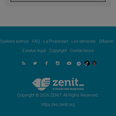
Programa oficial del Viaje Apostólico del
Papa León XIV a Francia
07.08.2026
Obispos de Ecuador: El bien de las familias
no admite premuras legislativas
06.08.2026
Cardenal Parolin: La paz comienza con la
empatía al dolor del otro
Quiénes somos
FAQ
La Propiedad
Los servicios
Difusión
06.08.2026
Fray Marco Vianelli: Aprender el Evangelio
Estatus legal
Copyright
Contáctenos
de la Paz en la Escuela de San Francisco
06.08.2026
La visita del Papa León XIV a Asís en un
minuto
06.08.2026
El agradecimiento de los jóvenes al Papa:
«Hoy nos sentimos Iglesia»
Copyright © 2026 ZENIT. All Rights Reserved.
https://es.zenit.org