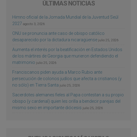
ÚLTIMAS NOTICIAS
Himno oficial de la Jornada Mundial de la Juventud Seúl
2027
agosto 3, 2026
ONU se pronuncia ante caso de obispo católico
desaparecido por la dictadura nicaragüense
julio 25, 2026
Aumenta el interés por la beatificación en Estados Unidos
de los mártires de Georgia que murieron defendiendo el
matrimonio
julio 25, 2026
Franciscanos piden ayuda a Marco Rubio ante
persecución de colonos judíos que afecta a cristianos (y
no sólo) en Tierra Santa
julio 25, 2026
Sacerdotes alemanes fieles al Papa contestan a su propio
obispo (y cardenal) quien les orilla a bendecir parejas del
mismo sexo en importante diócesis
julio 25, 2026