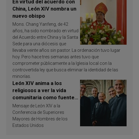
En virtud del acuerdo con
China, León XIV nombra un
nuevo obispo
Mons. Chang Yanfeng, de 42
años, ha sido nombrado en virtud
del Acuerdo entre China y la Santa
Sede para una diócesis que
llevaba veinte años sin pastor. La ordenación tuvo lugar
hoy. Pero hace tres semanas antes tuvo que
comprometer públicamente a la Iglesia local con la
controvertida ley que busca eliminar la identidad de las
minorías.
León XIV anima a los
religiosos a ver la vida
comunitaria como fuente
de inspiración y
Mensaje de León XIV a la
santificación
Conferencia de Superiores
Mayores de Hombres de los
Estados Unidos