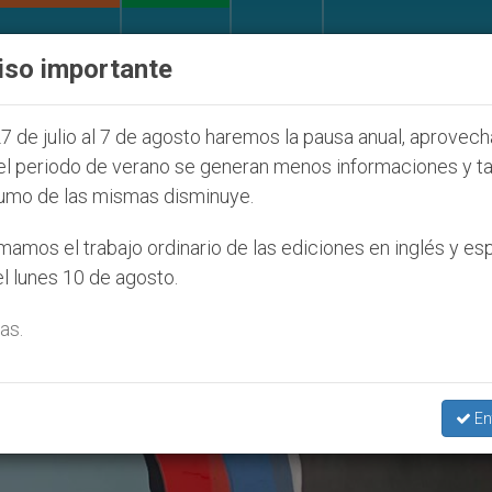
IGLESIA Y MUNDO
DOCUMENTOS
DONATIVOS
iso importante
027
ONU se pronuncia ante caso de obispo cató
7 de julio al 7 de agosto haremos la pausa anual, aprovec
el periodo de verano se generan menos informaciones y t
umo de las mismas disminuye.
De George Perry Floyd’
amos el trabajo ordinario de las ediciones en inglés y es
l lunes 10 de agosto.
as.
En