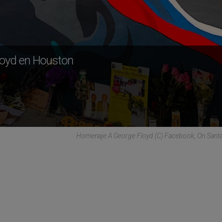
loyd en Houston
Homenaje A George Floyd (C) Facebook, On Sant