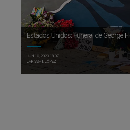
Estados Unidos: Funeral de George F
JUN 10, 2020 18:07
LARISSA I. LÓPEZ