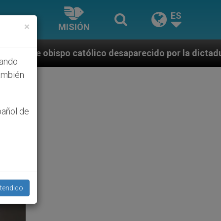
ES
×
MISIÓN
lico desaparecido por la dictadura nicaragüense
hando
ambién
pañol de
tendido