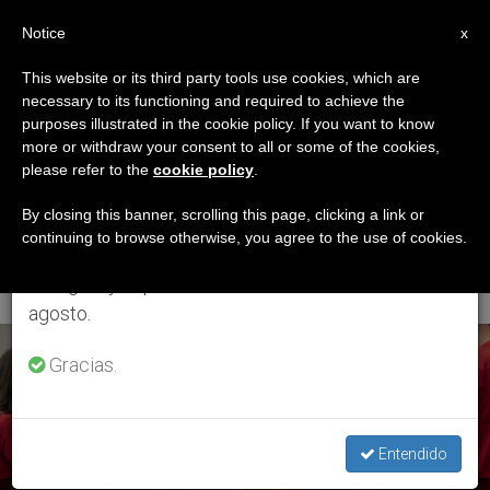
ES
Notice
×
x
Aviso importante
This website or its third party tools use cookies, which are
necessary to its functioning and required to achieve the
Del 27 de julio al 7 de agosto haremos la pausa
ETIQUETA
purposes illustrated in the cookie policy. If you want to know
anual, aprovechando que en el periodo de verano
Posts Tagged
more or withdraw your consent to all or some of the cookies,
please refer to the
cookie policy
.
se generan menos informaciones y también el
‘dispensario Santa
consumo de las mismas disminuye.
By closing this banner, scrolling this page, clicking a link or
continuing to browse otherwise, you agree to the use of cookies.
Marta’
Retomamos el trabajo ordinario de las ediciones
en inglés y español de ZENIT el lunes 10 de
agosto.
ÚLTIMAS NOTICIAS
Gracias.
Entendido