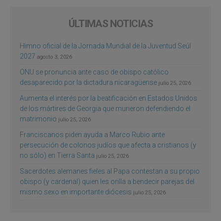
ÚLTIMAS NOTICIAS
Himno oficial de la Jornada Mundial de la Juventud Seúl
2027
agosto 3, 2026
ONU se pronuncia ante caso de obispo católico
desaparecido por la dictadura nicaragüense
julio 25, 2026
Aumenta el interés por la beatificación en Estados Unidos
de los mártires de Georgia que murieron defendiendo el
matrimonio
julio 25, 2026
Franciscanos piden ayuda a Marco Rubio ante
persecución de colonos judíos que afecta a cristianos (y
no sólo) en Tierra Santa
julio 25, 2026
Sacerdotes alemanes fieles al Papa contestan a su propio
obispo (y cardenal) quien les orilla a bendecir parejas del
mismo sexo en importante diócesis
julio 25, 2026