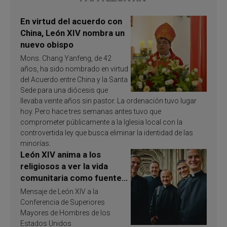
En virtud del acuerdo con
China, León XIV nombra un
nuevo obispo
Mons. Chang Yanfeng, de 42
años, ha sido nombrado en virtud
del Acuerdo entre China y la Santa
Sede para una diócesis que
llevaba veinte años sin pastor. La ordenación tuvo lugar
hoy. Pero hace tres semanas antes tuvo que
comprometer públicamente a la Iglesia local con la
controvertida ley que busca eliminar la identidad de las
minorías.
León XIV anima a los
religiosos a ver la vida
comunitaria como fuente
de inspiración y
Mensaje de León XIV a la
santificación
Conferencia de Superiores
Mayores de Hombres de los
Estados Unidos