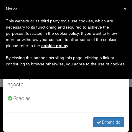
ES
Notice
×
x
Aviso importante
This website or its third party tools use cookies, which are
necessary to its functioning and required to achieve the
Del 27 de julio al 7 de agosto haremos la pausa
ETIQUETA
purposes illustrated in the cookie policy. If you want to know
anual, aprovechando que en el periodo de verano
Posts Tagged
more or withdraw your consent to all or some of the cookies,
please refer to the
cookie policy
.
se generan menos informaciones y también el
‘domingo 14 De
consumo de las mismas disminuye.
By closing this banner, scrolling this page, clicking a link or
continuing to browse otherwise, you agree to the use of cookies.
Febrero’
Retomamos el trabajo ordinario de las ediciones
en inglés y español de ZENIT el lunes 10 de
agosto.
ÚLTIMAS NOTICIAS
Gracias.
Entendido
Descargar el servicio diario de ZENIT en formato solo texto