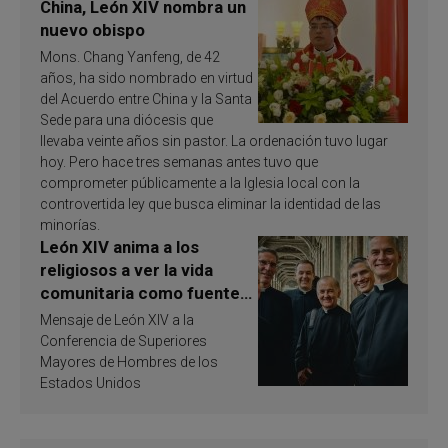
China, León XIV nombra un
nuevo obispo
Mons. Chang Yanfeng, de 42
años, ha sido nombrado en virtud
del Acuerdo entre China y la Santa
Sede para una diócesis que
llevaba veinte años sin pastor. La ordenación tuvo lugar
hoy. Pero hace tres semanas antes tuvo que
comprometer públicamente a la Iglesia local con la
controvertida ley que busca eliminar la identidad de las
minorías.
León XIV anima a los
religiosos a ver la vida
comunitaria como fuente
de inspiración y
Mensaje de León XIV a la
santificación
Conferencia de Superiores
Mayores de Hombres de los
Estados Unidos