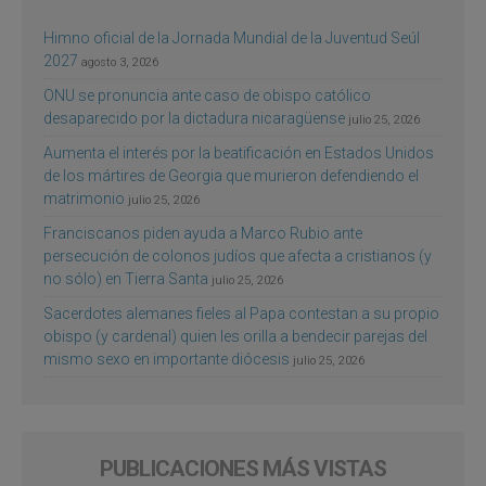
Himno oficial de la Jornada Mundial de la Juventud Seúl
2027
agosto 3, 2026
ONU se pronuncia ante caso de obispo católico
desaparecido por la dictadura nicaragüense
julio 25, 2026
Aumenta el interés por la beatificación en Estados Unidos
de los mártires de Georgia que murieron defendiendo el
matrimonio
julio 25, 2026
Franciscanos piden ayuda a Marco Rubio ante
persecución de colonos judíos que afecta a cristianos (y
no sólo) en Tierra Santa
julio 25, 2026
Sacerdotes alemanes fieles al Papa contestan a su propio
obispo (y cardenal) quien les orilla a bendecir parejas del
mismo sexo en importante diócesis
julio 25, 2026
PUBLICACIONES MÁS VISTAS