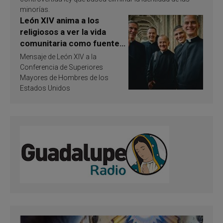
minorías.
León XIV anima a los
religiosos a ver la vida
comunitaria como fuente
de inspiración y
Mensaje de León XIV a la
santificación
Conferencia de Superiores
Mayores de Hombres de los
Estados Unidos