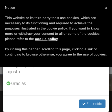
ES
Notice
×
x
Aviso importante
This website or its third party tools use cookies, which are
necessary to its functioning and required to achieve the
Del 27 de julio al 7 de agosto haremos la pausa
ETIQUETA
purposes illustrated in the cookie policy. If you want to know
anual, aprovechando que en el periodo de verano
Posts Tagged ‘echar A
more or withdraw your consent to all or some of the cookies,
please refer to the
cookie policy
.
se generan menos informaciones y también el
Jesús De Nuestro
consumo de las mismas disminuye.
By closing this banner, scrolling this page, clicking a link or
continuing to browse otherwise, you agree to the use of cookies.
Corazón’
Retomamos el trabajo ordinario de las ediciones
en inglés y español de ZENIT el lunes 10 de
agosto.
ÚLTIMAS NOTICIAS
Gracias.
Santa Marta: El Papa alerta del riesgo de vivir el
cristianismo "como un hábito social"
Entendido