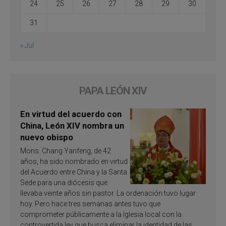
24
25
26
27
28
29
30
31
« Jul
PAPA LEÓN XIV
En virtud del acuerdo con
China, León XIV nombra un
nuevo obispo
Mons. Chang Yanfeng, de 42
años, ha sido nombrado en virtud
del Acuerdo entre China y la Santa
Sede para una diócesis que
llevaba veinte años sin pastor. La ordenación tuvo lugar
hoy. Pero hace tres semanas antes tuvo que
comprometer públicamente a la Iglesia local con la
controvertida ley que busca eliminar la identidad de las