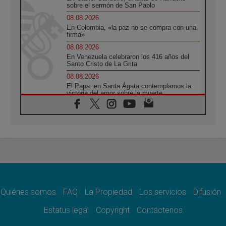
sobre el sermón de San Pablo
08.08.2026
En Colombia, «la paz no se compra con una
firma»
08.08.2026
En Venezuela celebraron los 416 años del
Santo Cristo de La Grita
08.08.2026
El Papa: en Santa Ágata contemplamos la
victoria del amor sobre la muerte
08.08.2026
León XIV visitará el Santuario de la Madre
del Buen Consejo de Genazzano
07.08.2026
Filipinas: el Vicariato Apostólico de Calapán
se convierte en diócesis
07.08.2026
Honduras: Los desplazados invisibles de una
crisis olvidada
Quiénes somos
FAQ
La Propiedad
Los servicios
Difusión
07.08.2026
Bokalic: "En Argentina el Papa León señalará
Estatus legal
Copyright
Contáctenos
el compromiso del cristiano"
07.08.2026