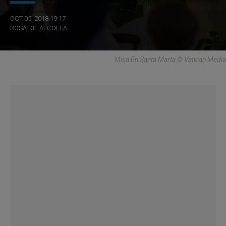
OCT 05, 2018 19:17
ROSA DIE ALCOLEA
Misa En Santa Marta © Vatican Media