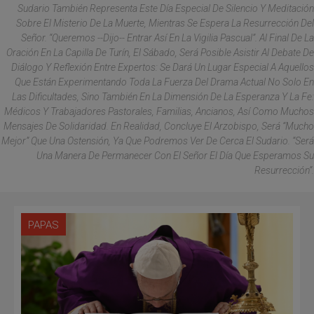
Sudario También Representa Este Día Especial De Silencio Y Meditación
Sobre El Misterio De La Muerte, Mientras Se Espera La Resurrección Del
Señor. “Queremos --Dijo-- Entrar Así En La Vigilia Pascual”. Al Final De La
Oración En La Capilla De Turín, El Sábado, Será Posible Asistir Al Debate De
Diálogo Y Reflexión Entre Expertos: Se Dará Un Lugar Especial A Aquellos
Que Están Experimentando Toda La Fuerza Del Drama Actual No Solo En
Las Dificultades, Sino También En La Dimensión De La Esperanza Y La Fe:
Médicos Y Trabajadores Pastorales, Familias, Ancianos, Así Como Muchos
Mensajes De Solidaridad. En Realidad, Concluye El Arzobispo, Será “mucho
Mejor” Que Una Ostensión, Ya Que Podremos Ver De Cerca El Sudario. “Será
Una Manera De Permanecer Con El Señor El Día Que Esperamos Su
Resurrección”.
PAPAS