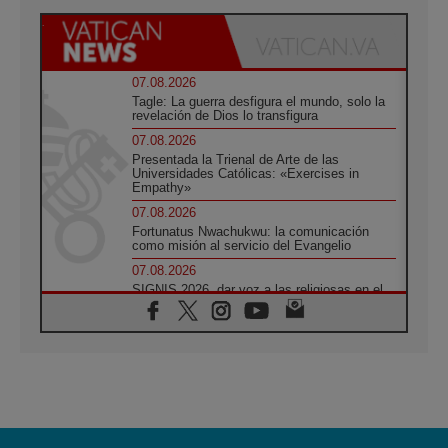
07.08.2026
Tagle: La guerra desfigura el mundo, solo la
revelación de Dios lo transfigura
07.08.2026
Presentada la Trienal de Arte de las
Universidades Católicas: «Exercises in
Empathy»
07.08.2026
Fortunatus Nwachukwu: la comunicación
como misión al servicio del Evangelio
07.08.2026
SIGNIS 2026, dar voz a las religiosas en el
espacio público
07.08.2026
Lanzan un proyecto de empoderamiento
digital para mujeres líderes en África
07.08.2026
Programa oficial del Viaje Apostólico del
Papa León XIV a Francia
07.08.2026