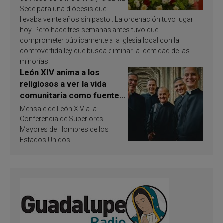
Sede para una diócesis que
llevaba veinte años sin pastor. La ordenación tuvo lugar
hoy. Pero hace tres semanas antes tuvo que
comprometer públicamente a la Iglesia local con la
controvertida ley que busca eliminar la identidad de las
minorías.
León XIV anima a los
religiosos a ver la vida
comunitaria como fuente
de inspiración y
Mensaje de León XIV a la
santificación
Conferencia de Superiores
Mayores de Hombres de los
Estados Unidos