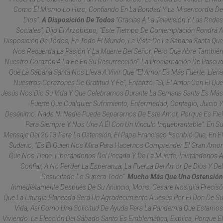
Como Él Mismo Lo Hizo, Confiando En La Bondad Y La Misericordia De
Dios”.
A Disposición De Todos
“Gracias A La Televisión Y Las Redes
Sociales”, Dijo El Arzobispo, “este Tiempo De Contemplación Pondrá A
Disposición De Todos, En Todo El Mundo, La Vista De La Sábana Santa Que
Nos Recuerda La Pasión Y La Muerte Del Señor, Pero Que Abre También
Nuestro Corazón A La Fe En Su Resurrección”. La Proclamación De Pascua
Que La Sábana Santa Nos Lleva A Vivir Que “el Amor Es Más Fuerte, Llena
Nuestros Corazones De Gratitud Y Fe”, Enfatizó. “Sí, El Amor Con El Que
Jesús Nos Dio Su Vida Y Que Celebramos Durante La Semana Santa Es Más
Fuerte Que Cualquier Sufrimiento, Enfermedad, Contagio, Juicio Y
Desánimo. Nada Ni Nadie Puede Separarnos De Este Amor, Porque Es Fiel
Para Siempre Y Nos Une A Él Con Un Vínculo Inquebrantable”. En Su
Mensaje Del 2013 Para La Ostensión, El Papa Francisco Escribió Que, En El
Sudario, “es Él Quien Nos Mira Para Hacernos Comprender El Gran Amor
Que Nos Tiene, Liberándonos Del Pecado Y De La Muerte, Invitándonos A
Confiar, A No Perder La Esperanza; La Fuerza Del Amor De Dios Y Del
Resucitado Lo Supera Todo”.
Mucho Más Que Una Ostensión
Inmediatamente Después De Su Anuncio, Mons. Cesare Nosiglia Precisó
Que La Liturgia Planeada Será Un Agradecimiento A Jesús Por El Don De Su
Vida, Así Como Una Solicitud De Ayuda Para La Pandemia Que Estamos
Viviendo. La Elección Del Sábado Santo Es Emblemática, Explica, Porque El