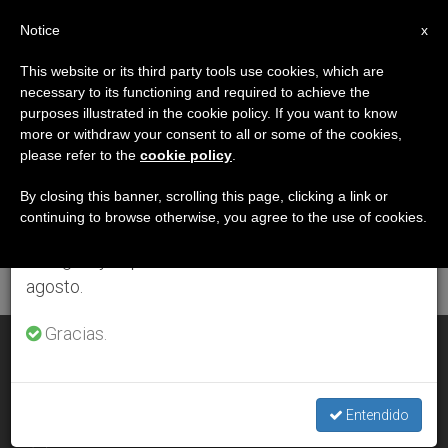
ES
Notice
×
x
Aviso importante
This website or its third party tools use cookies, which are
necessary to its functioning and required to achieve the
Del 27 de julio al 7 de agosto haremos la pausa
ETIQUETA
purposes illustrated in the cookie policy. If you want to know
anual, aprovechando que en el periodo de verano
Posts Tagged
more or withdraw your consent to all or some of the cookies,
please refer to the
cookie policy
.
se generan menos informaciones y también el
‘exposición’
consumo de las mismas disminuye.
By closing this banner, scrolling this page, clicking a link or
continuing to browse otherwise, you agree to the use of cookies.
Retomamos el trabajo ordinario de las ediciones
en inglés y español de ZENIT el lunes 10 de
ÚLTIMAS NOTICIAS
agosto.
Gracias.
Sábado Santo: La Sábana Santa de Turín en el corazón de la
liturgia
Entendido
APR 08, 2020 14:51