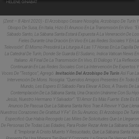
HÉLÈNE GINABAT
(
Zenit –
8 Abril 2020).- El Arzobispo Cesare Nosiglia, Arzobispo De Turín Y
Obispo De Susa, En Italia, Hizo El Anuncio En La Transmisión En Vivo: “El
Sábado Santo, La Sábana Santa Estará Expuesta A La Veneración De Los
Fieles Durante Una Oración En Vivo En Las Redes Sociales Y En La
Televisión”. Él Mismo Presidirá La Liturgia A Las 17 Horas En La Capilla De
La Catedral De Turín, Donde Se Guarda El Sudario, Indica
Vatican News
En
Italiano. Al Final De La Transmisión En Vivo, El Diálogo Y La Reflexión
Continuarán En Las Redes Sociales Con La Intervención De Expertos Y
Voces De “testigos”, Agregó.
Invitación Del Arzobispo De Turín
Así Fue La
Intervención De Mons. Nosiglia: “Queridos Amigos Presentes En Todo El
Mundo, Les Espero El Sábado Para Elevar A Dios, A Través De La
Contemplación De La Sábana Santa, Una Oración Unánime Con Su Hijo
Jesús, Nuestro Hermano Y Salvador”. “El Amor Es Más Fuerte: Este Es El
Anuncio De Pascua Que La Sábana Santa Nos Trae A Revivir Y Que Llena
Nuestros Corazones De Gratitud Y Fe”. En Su Anuncio, El Arzobispo De Turín
Especificó Que Había Recogido Las Miles De Solicitudes Que Le Llegaron
De Personas De Todas Las Edades, Para Poder Rezar Ante La Sábana Santa
E “implorar A Cristo Muerto Y Resucitado, Que La Sábana Santa Nos
Presenta De Una Manera Tan Real Y Concreta: La Gracia De Vencer El Mal