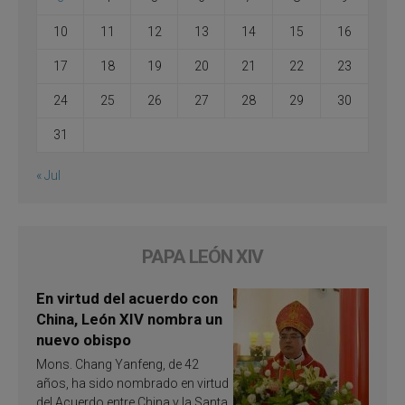
10
11
12
13
14
15
16
17
18
19
20
21
22
23
24
25
26
27
28
29
30
31
« Jul
PAPA LEÓN XIV
En virtud del acuerdo con
China, León XIV nombra un
nuevo obispo
Mons. Chang Yanfeng, de 42
años, ha sido nombrado en virtud
del Acuerdo entre China y la Santa