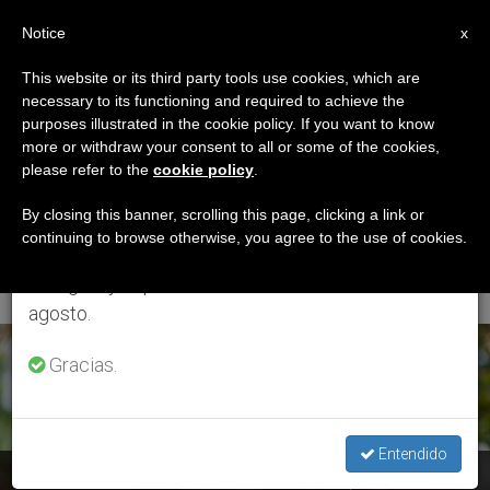
ES
Notice
×
x
Aviso importante
This website or its third party tools use cookies, which are
necessary to its functioning and required to achieve the
Del 27 de julio al 7 de agosto haremos la pausa
ETIQUETA
purposes illustrated in the cookie policy. If you want to know
anual, aprovechando que en el periodo de verano
Posts Tagged
more or withdraw your consent to all or some of the cookies,
please refer to the
cookie policy
.
se generan menos informaciones y también el
‘Facultad De
consumo de las mismas disminuye.
By closing this banner, scrolling this page, clicking a link or
continuing to browse otherwise, you agree to the use of cookies.
Comunicación’
Retomamos el trabajo ordinario de las ediciones
en inglés y español de ZENIT el lunes 10 de
agosto.
ÚLTIMAS NOTICIAS
Gracias.
Entendido
Entrevista a Charo Sádaba: Conectar con las personas en