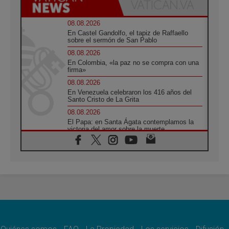
08.08.2026
En Castel Gandolfo, el tapiz de Raffaello
sobre el sermón de San Pablo
08.08.2026
En Colombia, «la paz no se compra con una
firma»
08.08.2026
En Venezuela celebraron los 416 años del
Santo Cristo de La Grita
08.08.2026
El Papa: en Santa Ágata contemplamos la
victoria del amor sobre la muerte
08.08.2026
León XIV visitará el Santuario de la Madre
del Buen Consejo de Genazzano
07.08.2026
Filipinas: el Vicariato Apostólico de Calapán
se convierte en diócesis
07.08.2026
Honduras: Los desplazados invisibles de una
crisis olvidada