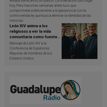
llevaba veinte años sin pastor. La ordenación tuvo lugar
hoy. Pero hace tres semanas antes tuvo que
comprometer públicamente a la Iglesia local con la
controvertida ley que busca eliminar la identidad de las
minorías.
León XIV anima a los
religiosos a ver la vida
comunitaria como fuente
de inspiración y
Mensaje de León XIV a la
santificación
Conferencia de Superiores
Mayores de Hombres de los
Estados Unidos