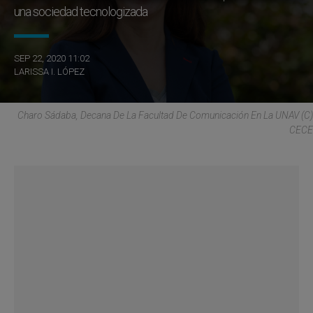
una sociedad tecnologizada
SEP 22, 2020 11:02
LARISSA I. LÓPEZ
Charo Sádaba, Decana De La Facultad De Comunicación En La UNAV (C)
CECE