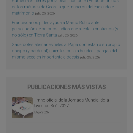
Aumenta el interés por la beatificación en Estados Unidos
de los mártires de Georgia que murieron defendiendo el
matrimonio
julio 25, 2026
Franciscanos piden ayuda a Marco Rubio ante
persecución de colonos judíos que afecta a cristianos (y
no sólo) en Tierra Santa
julio 25, 2026
Sacerdotes alemanes fieles al Papa contestan a su propio
obispo (y cardenal) quien les orilla a bendecir parejas del
mismo sexo en importante diócesis
julio 25, 2026
PUBLICACIONES MÁS VISTAS
Himno oficial de la Jornada Mundial de la
Juventud Seúl 2027
3 Ago 2026