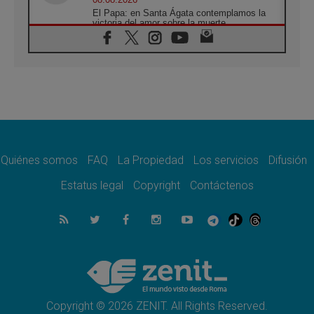
El Papa: en Santa Ágata contemplamos la
victoria del amor sobre la muerte
08.08.2026
León XIV visitará el Santuario de la Madre
del Buen Consejo de Genazzano
07.08.2026
Filipinas: el Vicariato Apostólico de Calapán
se convierte en diócesis
07.08.2026
Honduras: Los desplazados invisibles de una
crisis olvidada
Quiénes somos
FAQ
La Propiedad
Los servicios
Difusión
07.08.2026
Bokalic: "En Argentina el Papa León señalará
Estatus legal
Copyright
Contáctenos
el compromiso del cristiano"
07.08.2026
La matanza de niños en Gaza no cesa: 300
muertos en 300 días
07.08.2026
Tagle: La guerra desfigura el mundo, solo la
revelación de Dios lo transfigura
Copyright © 2026 ZENIT. All Rights Reserved.