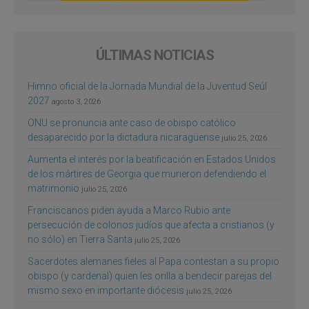
ÚLTIMAS NOTICIAS
Himno oficial de la Jornada Mundial de la Juventud Seúl
2027
agosto 3, 2026
ONU se pronuncia ante caso de obispo católico
desaparecido por la dictadura nicaragüense
julio 25, 2026
Aumenta el interés por la beatificación en Estados Unidos
de los mártires de Georgia que murieron defendiendo el
matrimonio
julio 25, 2026
Franciscanos piden ayuda a Marco Rubio ante
persecución de colonos judíos que afecta a cristianos (y
no sólo) en Tierra Santa
julio 25, 2026
Sacerdotes alemanes fieles al Papa contestan a su propio
obispo (y cardenal) quien les orilla a bendecir parejas del
mismo sexo en importante diócesis
julio 25, 2026