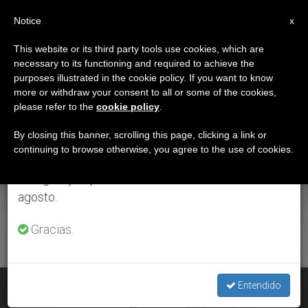
ES
Notice
×
x
Aviso importante
This website or its third party tools use cookies, which are
necessary to its functioning and required to achieve the
Del 27 de julio al 7 de agosto haremos la pausa
ETIQUETA
purposes illustrated in the cookie policy. If you want to know
anual, aprovechando que en el periodo de verano
Posts Tagged ‘Felipe
more or withdraw your consent to all or some of the cookies,
please refer to the
cookie policy
.
se generan menos informaciones y también el
Arizmendi’
consumo de las mismas disminuye.
By closing this banner, scrolling this page, clicking a link or
continuing to browse otherwise, you agree to the use of cookies.
Retomamos el trabajo ordinario de las ediciones
en inglés y español de ZENIT el lunes 10 de
ÚLTIMAS NOTICIAS
agosto.
Gracias.
Felipe Arizmendi, nuevo cardenal mexicano
Entendido