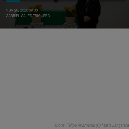
NOV 28, 2020 09:00
GABRIEL SALES TRIGUERO
Mons. Felipe Arizmendi (C) María Langarica