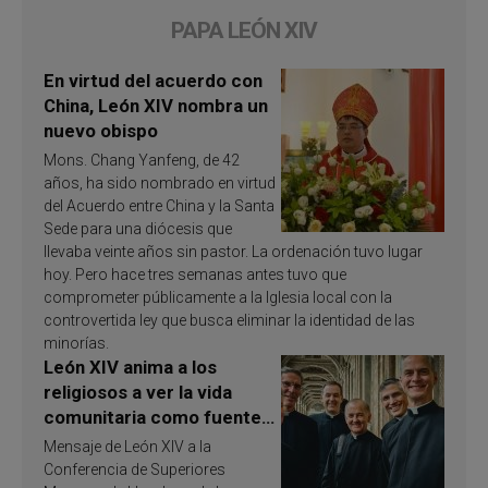
PAPA LEÓN XIV
En virtud del acuerdo con
China, León XIV nombra un
nuevo obispo
Mons. Chang Yanfeng, de 42
años, ha sido nombrado en virtud
del Acuerdo entre China y la Santa
Sede para una diócesis que
llevaba veinte años sin pastor. La ordenación tuvo lugar
hoy. Pero hace tres semanas antes tuvo que
comprometer públicamente a la Iglesia local con la
controvertida ley que busca eliminar la identidad de las
minorías.
León XIV anima a los
religiosos a ver la vida
comunitaria como fuente
de inspiración y
Mensaje de León XIV a la
santificación
Conferencia de Superiores