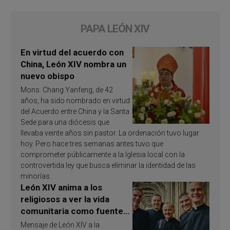
PAPA LEÓN XIV
En virtud del acuerdo con
China, León XIV nombra un
nuevo obispo
Mons. Chang Yanfeng, de 42
años, ha sido nombrado en virtud
del Acuerdo entre China y la Santa
Sede para una diócesis que
llevaba veinte años sin pastor. La ordenación tuvo lugar
hoy. Pero hace tres semanas antes tuvo que
comprometer públicamente a la Iglesia local con la
controvertida ley que busca eliminar la identidad de las
minorías.
León XIV anima a los
religiosos a ver la vida
comunitaria como fuente
de inspiración y
Mensaje de León XIV a la