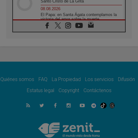
Santo Cristo de La Grita
08.08.2026
El Papa: en Santa Ágata contemplamos la
victoria del amor sobre la muerte
08.08.2026
León XIV visitará el Santuario de la Madre
del Buen Consejo de Genazzano
07.08.2026
Filipinas: el Vicariato Apostólico de Calapán
se convierte en diócesis
07.08.2026
Honduras: Los desplazados invisibles de una
crisis olvidada
Quiénes somos
FAQ
La Propiedad
Los servicios
Difusión
07.08.2026
Bokalic: "En Argentina el Papa León señalará
Estatus legal
Copyright
Contáctenos
el compromiso del cristiano"
07.08.2026
La matanza de niños en Gaza no cesa: 300
muertos en 300 días
07.08.2026
Tagle: La guerra desfigura el mundo, solo la
revelación de Dios lo transfigura