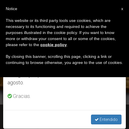
ES
Notice
×
x
Aviso importante
This website or its third party tools use cookies, which are
necessary to its functioning and required to achieve the
Del 27 de julio al 7 de agosto haremos la pausa
ETIQUETA
purposes illustrated in the cookie policy. If you want to know
anual, aprovechando que en el periodo de verano
Posts Tagged
more or withdraw your consent to all or some of the cookies,
please refer to the
cookie policy
.
se generan menos informaciones y también el
‘Génesis’
consumo de las mismas disminuye.
By closing this banner, scrolling this page, clicking a link or
continuing to browse otherwise, you agree to the use of cookies.
Retomamos el trabajo ordinario de las ediciones
en inglés y español de ZENIT el lunes 10 de
ÚLTIMAS NOTICIAS
agosto.
Gracias.
Audiencia general: Ciclo de catequesis del Papa sobre la
oración (4)
Entendido