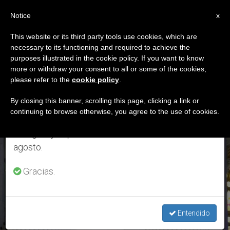
ES
Notice
×
x
Aviso importante
This website or its third party tools use cookies, which are
necessary to its functioning and required to achieve the
Del 27 de julio al 7 de agosto haremos la pausa
ETIQUETA
purposes illustrated in the cookie policy. If you want to know
anual, aprovechando que en el periodo de verano
Posts Tagged ‘guerra
more or withdraw your consent to all or some of the cookies,
please refer to the
cookie policy
.
se generan menos informaciones y también el
Civil’
consumo de las mismas disminuye.
By closing this banner, scrolling this page, clicking a link or
continuing to browse otherwise, you agree to the use of cookies.
Retomamos el trabajo ordinario de las ediciones
en inglés y español de ZENIT el lunes 10 de
ÚLTIMAS NOTICIAS
agosto.
Gracias.
Entendido