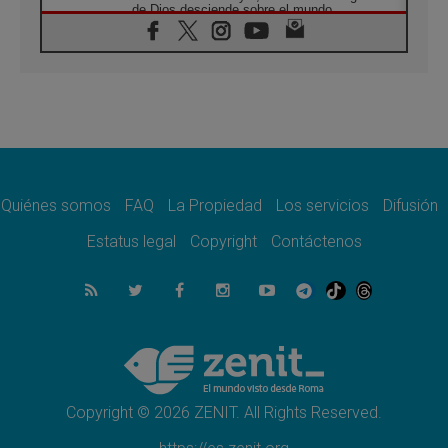
de Dios desciende sobre el mundo
05.08.2026
Cristianos y confucianos: Respeto y
sabiduría para afrontar los urgentes desafíos
de hoy
05.08.2026
En marcha hacia Asís en nombre de San
Francisco, a la espera de León
05.08.2026
Venezuela, Padre Pagniello: "En medio del
dolor, una Iglesia que no se rinde"
Quiénes somos
FAQ
La Propiedad
Los servicios
Difusión
05.08.2026
Estatus legal
Copyright
Contáctenos
La Fuerza del "Círculo de Héroes" con el
Papa en la Audiencia General
05.08.2026
Nuncio en Ucrania: Preocupa escuchar a
quienes bendicen la guerra
05.08.2026
Ucrania: Ataque masivo en Kyiv durante la
noche
Copyright © 2026 ZENIT. All Rights Reserved.