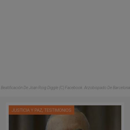
Beatificación De Joan Roig Diggle (C) Facebook. Arzobispado De Barcelona
,
JUSTICIA Y PAZ
TESTIMONIOS