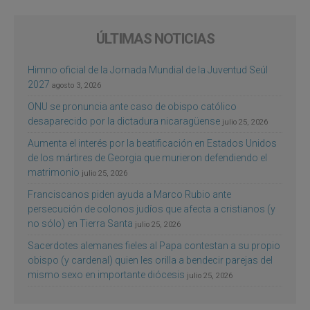
ÚLTIMAS NOTICIAS
Himno oficial de la Jornada Mundial de la Juventud Seúl
2027
agosto 3, 2026
ONU se pronuncia ante caso de obispo católico
desaparecido por la dictadura nicaragüense
julio 25, 2026
Aumenta el interés por la beatificación en Estados Unidos
de los mártires de Georgia que murieron defendiendo el
matrimonio
julio 25, 2026
Franciscanos piden ayuda a Marco Rubio ante
persecución de colonos judíos que afecta a cristianos (y
no sólo) en Tierra Santa
julio 25, 2026
Sacerdotes alemanes fieles al Papa contestan a su propio
obispo (y cardenal) quien les orilla a bendecir parejas del
mismo sexo en importante diócesis
julio 25, 2026