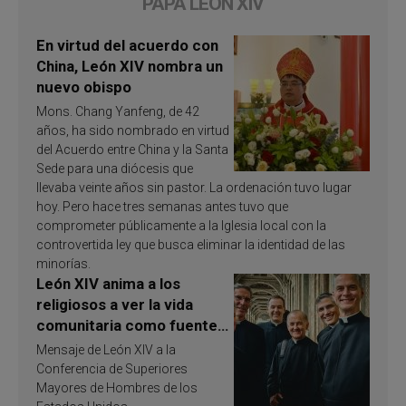
PAPA LEÓN XIV
En virtud del acuerdo con
China, León XIV nombra un
nuevo obispo
Mons. Chang Yanfeng, de 42
años, ha sido nombrado en virtud
del Acuerdo entre China y la Santa
Sede para una diócesis que
llevaba veinte años sin pastor. La ordenación tuvo lugar
hoy. Pero hace tres semanas antes tuvo que
comprometer públicamente a la Iglesia local con la
controvertida ley que busca eliminar la identidad de las
minorías.
León XIV anima a los
religiosos a ver la vida
comunitaria como fuente
de inspiración y
Mensaje de León XIV a la
santificación
Conferencia de Superiores
Mayores de Hombres de los