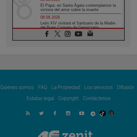
El Papa: en Santa Ágata contemplamos la
victoria del amor sobre la muerte
08.08.2026
León XIV visitará el Santuario de la Madre
del Buen Consejo de Genazzano
07.08.2026
Filipinas: el Vicariato Apostólico de Calapán
se convierte en diócesis
07.08.2026
Honduras: Los desplazados invisibles de una
crisis olvidada
07.08.2026
Bokalic: "En Argentina el Papa León señalará
el compromiso del cristiano"
Quiénes somos
FAQ
La Propiedad
Los servicios
Difusión
07.08.2026
La matanza de niños en Gaza no cesa: 300
Estatus legal
Copyright
Contáctenos
muertos en 300 días
07.08.2026
Tagle: La guerra desfigura el mundo, solo la
revelación de Dios lo transfigura
07.08.2026
Presentada la Trienal de Arte de las
Universidades Católicas: «Exercises in