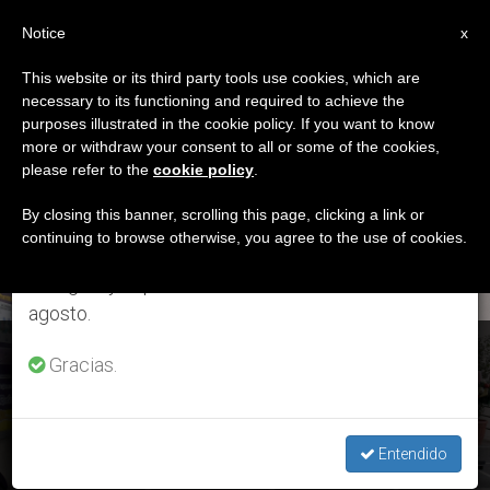
ES
Notice
×
x
Aviso importante
This website or its third party tools use cookies, which are
necessary to its functioning and required to achieve the
Del 27 de julio al 7 de agosto haremos la pausa
ETIQUETA
purposes illustrated in the cookie policy. If you want to know
anual, aprovechando que en el periodo de verano
Posts Tagged ‘INCAMI’
more or withdraw your consent to all or some of the cookies,
please refer to the
cookie policy
.
se generan menos informaciones y también el
consumo de las mismas disminuye.
By closing this banner, scrolling this page, clicking a link or
continuing to browse otherwise, you agree to the use of cookies.
ÚLTIMAS NOTICIAS
Retomamos el trabajo ordinario de las ediciones
en inglés y español de ZENIT el lunes 10 de
agosto.
Chile: Conmemoración del Día del Migrante
Gracias.
DEC 21, 2020 13:09
GABRIEL SALES TRIGUERO
Entendido