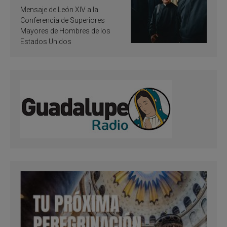
de inspiración y
Mensaje de León XIV a la
santificación
Conferencia de Superiores
Mayores de Hombres de los
Estados Unidos